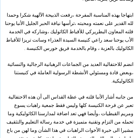
ابتهاجا بهذه المناسبة المفرحة ،رفعت الذبيحة الآلهية شكرا وحمدا
لله القدير على نعمته ومحبته ،ترأسها نيافة الحبر الجليل الأنبا يوحنا
قلته المعاون البطريركي للأقباط الكاثوليك ،وشاركه في الخدمة
الأب يوحنا سعد راعي كنيسة السيدة العذراء وسانت تريزا للأقباط
الكاثوليك بالعزبة ، وقام بالخدمة فريق خورس الكنيسة .
انضم للاحتفالية العديد من الجماعات الرهبانية الرجالية والنسائية
،وبعض قادة ومسئولي الأنشطة الرسولية العاملة في كنيستنا
الكاثوليكية.
من جانبه أشار الأنبا قلته في عظة القداس الى أن هذه الاحتفالية
تعبر عن فرحة الكنيسة كلها وليس فقط جمعية راهبات يسوع
ومريم القبطيات ،وأيضا فهي تعد اضافة لمدارسنا الكاثوليكية وما
تحمله من التزام وتقنية متميزة في خدمة رسالة التعليم والتثقيف
مشيرا الى خبرة الأخوات الراهبات في هذا الشأن وما لهن من باع