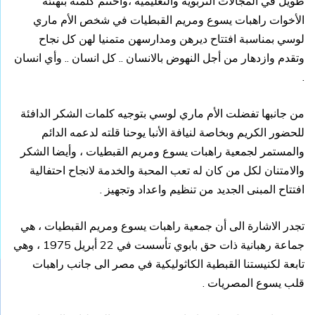
طويل في المجالات التربوية والتعليمية ،واختتم كلمته بتهنئة
الأخوات راهبات يسوع ومريم القبطيات في شخص الأم ماري
لوسي بمناسبة افتتاح ديرهن ومدارسهن متمنيا لهن كل نجاح
وتقدم وازدهار من أجل النهوض بالانسان .. كل انسان .. وأي انسان
.
من جانبها تفضلت الأم ماري لوسي بتوجيه كلمات الشكر الدافئة
للحضور الكريم وبخاصة لنيافة الأنبا يوحنا قلته لدعمه الدائم
والمستمر لجمعية راهبات يسوع ومريم القبطيات ، وأيضا الشكر
والامتنان لكل من كان له تعب المحبة والخدمة لانجاح احتفالية
افتتاح المبنى الجديد من تنظيم واعداد وتجهيز .
تجدر الاشارة الى أن جمعية راهبات يسوع ومريم القبطيات ، هي
جماعة رهبانية ذات حق بابوي تأسست في 22 أبريل 1975 ، وهي
تابعة لكنيستنا القبطية الكاثوليكية في مصر الى جانب راهبات
قلب يسوع المصريات .