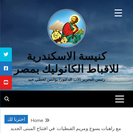
Ski
t
conten
كنيسة الاسكندرية
للاقباط الكاثوليك بمصر
رئيس التحرير الاب الدكتور/ يؤانس لحظي جيد
اخترنا لك
Home
مع راهبات يسوع ومريم القبطيات: في افتتاح المبنى الجديد