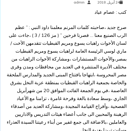
24 أبريل, 2018
admin
كتب : عصام عياد
صرح جديد ،صاحبته كلمات المرنم معلمنا داود النبي : ” عظم
الرب الصنيع معنا … فصرنا فرحين ” ( مز 126 / 3 ) ،جاءت على
لسان الأخوات راهبات يسوع ومريم القبطيات تتقدمهن الأخت /
ماري لوسي الرئيسة العامة لراهبات يسوع ومريم القبطيات
بمصر،والأخوات المستشارات ،ومشاركة الأخوات الراهبات من
مختلف الأديرة المنتشرة في العديد من محافظات ومدن وقرى
مصر المحروسة ،ابتهاجا بافتتاح المبنى الجديد والمدارس الملحقة
والخاصة بجمعية الراهبات القبطيات بمنطقة عزبة النخل بشرق
العاصمة ،في يوم الجمعة الفائت الموافق 20 من شهرأبريل
الجاري ،وسط سعادة بالغة وفرحة غامرة ، تزامنا مع الأعياد
الفصحية ،وأفراح القيامة المجيدة ،ومشاركة العديد من أصدقاء
الرهبنة والمحبين الى جانب أعضاء هيئات التدريس والاداريين
والعاملين ،بالاضافة الى جمع غفير من أبناء رعيتنا السيدة العذراء
وسانت تريزا بعزبة النخل .