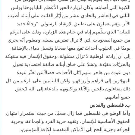
الكبوة التي أصابته، وكان لزيارة الحبر الأعظم البابا يوحنا بولس
الثاني في العاشر والحادي عشر من أيّار الفائت على أبنائه أطيب
الأثر، وهم يعملون على تطبيق الإرشاد الرسولي: "رجاءٌ جديد
للبنان" الذي سلّمهم إياه في ختام هذه الزيارة، وذلك على الرغم
من جميع الصعوبات التي لا تزال تعترض سبيله. ومعلوم أنّه يجري
يوميًا في الجنوب أحداث تقع معها ضحايا وتسيل دماء، بالإضافة
إلى أن إرادته الوطنية لا تزال مشلولة، وحقوق الإنسان فيه منتهكة
والحريّات مقيّدة، وتشدّ على خناق أبنائه ضائقة اقتصادية تحول
دون عودة من هاجر منهم إبّان الأحداث، فضلاً عن تعثّر عودة
المهجّرين إلى قراهم وأرزاقهم. ولكن اللبنانيين على الرغم من كل
ذلك يتفاءلون بالخير، والآباء يواكبونهم بالدعاء إلى الله ليُحقق
جميع أمانيهم.
ب. فلسطين والقدس
وأما الوضع في فلسطين فما زال صعبًا، من حيث استمرار امتهان
الحقوق الأساسية للإنسان، وتقييد حرية الفرد والجماعة، وحرية
الحركة وحرية الحج إلى الأماكن المقدسة لكافة المؤمنين،