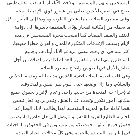
المسيحيين منهم والمسلمين. ولاحظ الآباء أن الشعب الفلسطيني
اصبح في الفترة الأخيرة يعاني من شعور قوي بالإحباط نتيجة
توقف مسيرة السلام، مما يشحن القلوب ويقودها إلى اليأس، بكل
ما يحمله من إمكانية انفجار يؤدّي بالمنطقة بأسرها إلى دوّامة
العنف والعنف المضاد. كما أصبحت هجرة المسيحيين في هذه
الأيام وبسبب الإغلاقات المتكررة للمدن والقرى خطرًا حقيقيًا،
أكثر منه في أي وقت مضى، ويدعو الآباء أبناءهم وجميع
المواطنين إلى الثقة بالنفس وبالعدالة الإلهية والصلاة من أجل
إنعاش الأمل في النفوس وانجاح مسيرة السلام.
وفي قلب قضية السلام
قضية القدس
مدينة الله ومدينة الخلاص
والسلام، وما زال وضعها حتى اليوم يثير القلق والمخاوف.
فالإجراءات المتخذة من جانب واحد، وعدم الإقرار بحقوق جميع
سكانها، أمور تتكرر وتبعث على القلق، وتنذر بردود فعل تنقض
نقضا كاملا طابع المدينة المقدسة. لهذا يطالب الآباء البطاركة
باحترام الطابع الفريد للقدس والتوصل إلى حل خاص لها، يضمن
حقوق جميع أبنائها، بحيث يكونون متساوين في الحقوق والواجبات،
في إطارٍ من السيادة والحرية وفي كلّ مجالات الحياة الفردية