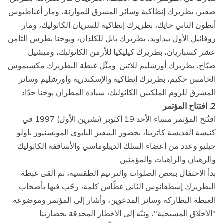
صفير، بطريرك إنطاكية وسائر المشرق للموارنة، ومار أغناطيوس
أنطون الثاني حايك، بطريرك إنطاكية للسريان الكاثوليك، ومار
روفائيل الأول بيداويد، بطريرك بابل للكلدان، ويوحنا بطرس الثامن
عشر كسباريان، بطريرك كيليكيا للأرمن الكاثوليك، وميشيل
صبّاح، بطريرك أورشليم للاتين. ومثّل غبطة البطريرك مكسيموس
الخامس حكيم، بطريرك إنطاكية والإسكندرية وأورشليم وسائر
المشرق للروم الملكيين الكاثوليك، سيادة المطران يوحنا حدّاد.
2. افتتاح المؤتمر
افتُتح المؤتمر مساء الأحد 19 أكتوبر (تشرين الأول) 1997 في
كنيسة القديسة كاترينا، بحضور السفير البابوي المونسنيور باولو
جيليو وعدد من أعضاء السلك الديبلوماسي والأساقفة الكاثوليك
والرهبان والراهبات والمؤمنين.
بدأ الاحتفال ببعض الصلوات والترانيم الطقسية، ثم ألقى غبطة
البطريرك إسطفانوس الثاني غطّاس كلمة، رحّب فيها بأصحاب
الغبطة البطاركة وسائر المدعوين، وأشار إلى المؤتمر وموضوعه
"الأخلاق المسيحية"، ونبّه إلى الأخطار المحدقة بحضارتنا