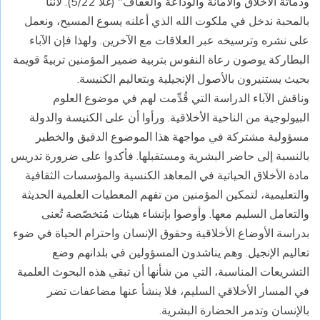
ودماثة الأخلاق والأمانة والوداعة والعفاف" (غلا 5/22). لأننا
بالمحبة ندخل في ملكوت الله الذي أعلنه يسوع المسيح، ونعمل
على نشره وترسيخه عبر العلاقات مع الآخرين. ولهذا فإن الآباء
البطاركة يوصون رعاة النفوس بتربية ضمير المؤمنين تربيةً قويمة
بحيث يستنيرون بالأصول الإنجيلية وبتعاليم الكنيسة.
وناقش الآباء الدراسة التي قُدِّمت لهم في موضوع العلوم
البيولوجية من الناحية الأخلاقية. ورأوا أن على الكنيسة والدولة
مسؤولية مشتركة في مواجهة هذا الموضوع الدقيق والخطير
بالنسبة إلى حاضر البشرية ومستقبلها. فأكدوا على ضرورة تدريس
مادة الأخلاق الحياتية في المعاهد الكنسية والمؤسسات الثقافية
والتعليمية، لتمكين المؤمنين من تفهم المعطيات العلمية الحديثة
والتعامل السليم معها. وأوصوا بإنشاء هيئات مُتخصّصة تُعنى
بدراسة الأوضاع الأخلاقية وحقوق الإنسان واحترام الحياة في ضوء
تعاليم الإنجيل. وهم يناشدون المسؤولين في بلدانهم وضع
التشريعات المناسبة، التي من شأنها أن تبقي هذه البحوث العلمية
في المسار الأخلاقي السليم، فلا ينشأ عنها مضاعفات تضر
بالإنسان وتدمر الحضارة البشرية.