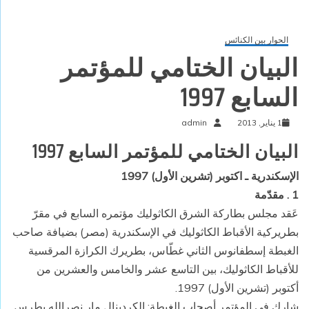
الحوار بين الكنائس
البيان الختامي للمؤتمر
السابع 1997
1 يناير, 2013
admin
البيان الختامي للمؤتمر السابع 1997
الإسكندرية ـ اكتوبر (تشرين الأول) 1997
1 . مقدّمة
عَقد مجلس بطاركة الشرق الكاثوليك مؤتمره السابع في مقرّ
بطريركية الأقباط الكاثوليك في الإسكندرية (مصر) بضيافة صاحب
الغبطة إسطفانوس الثاني غطّاس، بطريرك الكرازة المرقسية
للأقباط الكاثوليك، بين التاسع عشر والخامس والعشرين من
أكتوبر (تشرين الأول) 1997.
شارك في المؤتمر أصحاب الغبطة: الكردينال مار نصرالله بطرس