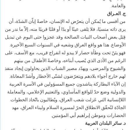
والعامة.
ج. العـراق
من أقسى ما يُمكن أن يتعرّض له الإنسان، خاصةً إباّن الشدّة، أن
يرى ذاته منسيًا، فلا يَلقى عينًا أو يدًا أو قلبًا قريبًا منه، إلاّ ما ندر من
قِبَل بعض أصحاب النيات الصالحة وقد عجزوا حتى اليوم عن تبديل
الأوضاع. هذا هو واقع العراق وشعبه في السنوات السبع الأخيرة.
فهو يئنّ تحت وطأة حصار لا يبدو له انفراج قريب، مع الأسف، على
الرغم من الأذى الذي يُصيب أبناءه، وخاصةً الأطفال من بينهم
والشيوخ والمرضى، ويهدّد مصير الشباب الذين يحاولون إيجاد منفذ
لهم خارج أجواء بلادهم ويتعرّضون لشتّى الأخطار وأشدّ المعاناة.
إن الآباء البطاركة يناشدون جميع المسؤولين في الأسرة العربية
والدولية وضع حدّ للواقع المأساوي، والتعتيم الإعلامي، والمعاملة
اللاإنسانية التي عَزلت شعب العراق، ويُطالبون باتّخاذ الخطوات
الجادّة لتُحقّق الانطلاق الحرّ لمسيرة السلام ولبناء العراق، مهد
الحضارات وموطن إبراهيم أبي المؤمنين.
د. سائر البلدان العربية