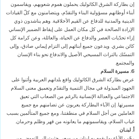
إن بطاركة الشرق الكاثوليك يحملون هموم شعوبهم، ويقاسمون
أبناء أوطانهم مسؤولية البناء والتقدّم، ويتضامنون مع كلّ القيادات
الدينية والمدنية للدفاع عن القيم الأخلاقية. وهم يناشدون ذوي
الإرادة الصالحة في كل مكان العمل على إيقاظ الضمير الإنساني
إزاء تحدّيات العصر والدفاع عن الحياة، والعائلة، وعن كرامة كل
كائن بشري. ويدعون جميع أبنائهم إلى التزام إيماني صادق، وإلى
التمسّك بالتراث المسيحي الأصيل والاندفاع نحو بناء الإنسان
والمجتمع.
6. مسيرة السلام
عرض بطاركة الشرق الكاثوليك واقع بلدانهم العربية وأثنوا على
الجهود المبذولة في مجال التنمية والتقدّم وتعميق معنى السلام
الاجتماعي والعدالة الإنسانية بالرغم من الصعاب التي تعيق
مسيرتها. إن الآباء البطاركة يعربون عن تضامنهم مع جميع
العاملين من أجل السلام في منطقتنا، ومع جميع المتألمين بسبب
غياب السلام، ويقاسمونهم ما يعانونه من قهر وظلم وحرمان.
أ. لبنـان
رحّب الآباء بما يقوم به لبنان من سعي حثيث إلى النهوض من