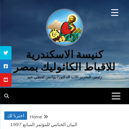
Ski
t
conten
كنيسة الاسكندرية
للاقباط الكاثوليك بمصر
رئيس التحرير الاب الدكتور/ يؤانس لحظي جيد
اخترنا لك
Home
البيان الختامي للمؤتمر السابع 1997