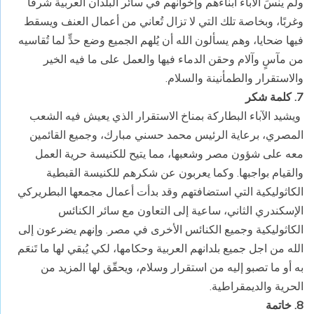
ولم ينسَ الآباء أبناءهم وإخوانهم في سائر البلدان العربية شرقًا
وغربًا، وبخاصة تلك التي لا تزال تُعاني من أعمال العنف ويسقط
فيها ضحايا، وهم يسألون الله أن يُلهم الجميع وضع حدٍّ لما تُقاسيه
من مآسٍ وآلام وحقن الدماء فيها والعمل على ما فيه الخير
والاستقرار والطمأنينة والسلام.
7. كلمة شكر
ويشيد الآباء البطاركة بمناخ الاستقرار الذي يعيش فيه الشعب
المصري، برعاية الرئيس محمد حسني مبارك، وجميع القائمين
معه على شؤون مصر وشعبها، مما يتيح للكنيسة حرية العمل
والقيام بواجبها. وكما يعربون عن شكرهم للكنيسة القبطية
الكاثوليكية التي استضافتهم وقد بدأت أعمال مجمعها البطريركي
الإسكندري الثاني، ساعية إلى التعاون مع سائر الكنائس
الكاثوليكية وجميع الكنائس الأخرى في مصر. وإنهم يضرعون إلى
الله من اجل جميع بلدانهم العربية وحكامها، لكي يُبقي لها ما تَنعَم
به أو ما تصبو إليه من استقرار وسلام، ويحقّق لها المزيد من
الحرية والديمقراطية.
8. خاتمة