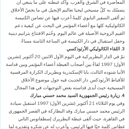
المعاصرة في الشرق والغرب. وأكّد غبطته على ما ينبغي أن
يتمسّك به كلّ مسيحي ليحيا تعاليم الإنجيل في ما يخصّ الأخلاق.
ثم ألقى السفير البابوي كلمةً أعرب فيها عن تضامن الكنيسة
الكاثوليكية كلها مع أعضاء المؤتمر في البحث عن كيفية دعم
القيم الروحية الأصيلة في عالم اليوم. وخُتم الافتتاح بترانيم دينية
وحفل استقبال في دار الكنيسة في الساعة الثامنة مساءً.
3. اللقاء الكاثوليكي الأرثوذكسي
تمّ في الدار البطريركية في اليوم الأول الاثنين 20 أكتوبر (تشرين
الأول) 1997 لقاءٌ بين أصحاب الغبطة أعضاء المؤتمر وبين قداسة
الأنبا شنوده الثالث، بابا الإسكندرية وبطريرك الكرازة المرقسية
للأقباط الأرثوذكس. دار الحديث فيه حول موضوع الأخلاق
المسيحية حيث أبدى قداسته بعض التوجيهات في هذا المجال.
4. زيارة رئيس الجمهورية السيد محمد حسني مبارك
وفي يوم الثلاثاء 21 أكتوبر (تشرين الأول) 1997 استقبل سيادة
الرئيس محمد حسني مبارك وفد البطاركة في القصر الجمهوري
في القاهرة، حيث ألقى غبطة البطريرك إسطفانوس الثاني
غطاس كلمة حيّا فيها الرئيس، وأعرب له عن شكره وتقديره لما