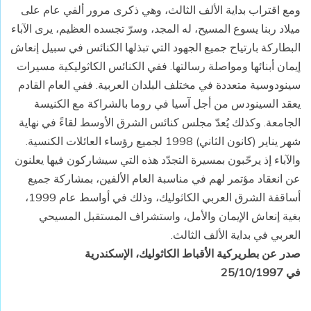
ومع اقتراب بداية الألف الثالث، وهي ذكرى مرور ألفي عام على
ميلاد ربنا يسوع المسيح، له المجد، وسرّ تجسده العظيم، يرى الآباء
البطاركة بارتياح جميع الجهود التي تبذلها الكنائس في سبيل إنعاش
إيمان أبنائها ومواصلة رسالتها. ففي الكنائس الكاثوليكية مسيرات
سينودوسية متعددة في مختلف البلدان العربية. ففي العام القادم
يعقد السينودس من أجل آسيا في روما بالشراكة مع الكنيسة
الجامعة. وكذلك يُعدّ مجلس كنائس الشرق الأوسط لقاءً في نهاية
شهر يناير (كانون الثاني) 1998 لجميع رؤساء العائلات الكنسية.
والآباء إذ يرحّبون بمسيرة التجدّد هذه التي سيشاركون فيها يعلنون
عن انعقاد مؤتمر لهم في مناسبة العام الألفين، بمشاركة جميع
أساقفة الشرق العربي الكاثوليك، وذلك في أواسط عام 1999،
بغية إنعاش الإيمان والأمل، واستشراف المستقبل المسيحي
العربي في بداية الألف الثالث.
صدر عن بطريركية الأقباط الكاثوليك، الإسكندرية
في 25/10/1997