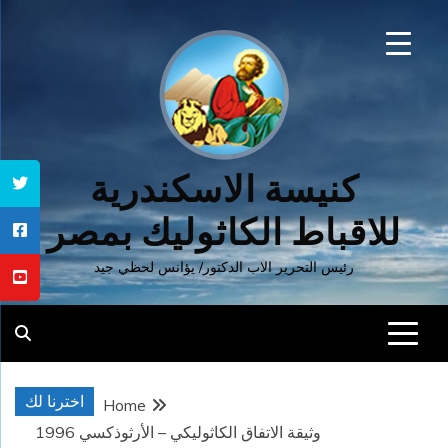
Ski
t
conten
كنيسة الاسكندرية
للاقباط الكاثوليك بمصر
رئيس التحرير الاب الدكتور/ يؤانس لحظي جيد
اخترنا لك
Home
وثيقة الاتفاق الكاثوليكي – الأرثوذكسي 1996