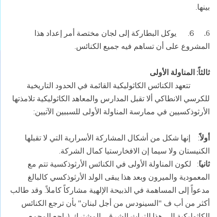
بينها.
6.
يوكل البطاركة إلى لجان مختصة أمر إعداد هذا
6.
المشروع على أن تساهم فيه جميع الكنائس.
ثالثاً: المناولة الأولى
تتعهد الكنائس الكاثوليكية القائمة في الحدود التاريخية
للكرسي الانطاكي ألا تقبل المدارس والمعاهد الكاثوليكية تلامذتها
الأرثوذكسيين في ممارسة المناولة الأولى للسببين الآتيين:
أولاً
: إنها شكل من أشكال المشاركة الأسرارية التي لا تقبلها
الكنيستان ولا سيما إن الافخارستيا كمال الشركة.
ثانيا
ً: لكون المناولة الأولى في الكنائس الأرثوذكسية تتم مع
المعمودية والميرون وبعد هذا يبقى الولد الأرثوذكسي كالبالغ
مدعواً إلى المساهمة في الذبيحة الإلهية مشاركاً كاملاً. وقد طالب
أكثر من أب ف "السينودس من أجل لبنان" بأن ترجع الكنائس
الكاثوليكية إلى هذا التراث الشرقي المشترك (راجع المجمع