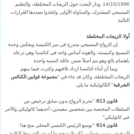
14/10/1996. ودار البحث حول الزيجات المختلطة، والتعليم
المسيحي المشترك، والمناولة الأولى. واتخذوا بصددها القرارات
التالية:
أولا: الزيجات المختلطة
إن الزواج المسيحي مندرج في سر الكنيسة ويعكس وحدة
المسيح وكنيسته، ولاهوته أساس واحد في كنائسنا وهي ترعاه
باهتمام بالغ وهو يتم أصلاً ضمن عائلة كنسية واحدة.
وبما أن أبناء كنائسنا ازداد تلاقيهم وكثرت فيما بينهم
الزيجات المختلطة، وكان قد جاء في "
مجموعة قوانين الكنائس
الشرقية
" الكاثوليكية ما يلي:
قانون 813
: "يحرم الزواج بدون سابق ترخيص من
السلطات المختصة بين شخصين معمدين، أحدهما كاثوليكي والآخر
غير كاثوليكي".
قانون 814
: "بوسع الرئيس الكنسي المحلي منح هذا
الترخيص بسبب صوابي، لكن لا يمنحه ما لم تتم الشروط التالية: