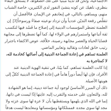
الاجتماعية، ولكن قد تديّنًا مبنياً على تلك الضغوط، لا يستحق البقاء
بنظري، ناهيك عن كونه ينشئ النفور لدى الكثيرين، خاصة الشباب
منهم، ويساهم، بالتالي، في إبعادهم عن الإيمان. فالأفضل أن
تتقلّص رقعة التديّن عددياً وأن تزداد نوعيته صفاءً ورسوخاً[3]. إن
العلمنة تضطر المؤسسات الدينية إلى إصلاح ما فَسُد فيها لتكسب
ثقة أتباعها واستمرارهم في الولاء لها، كما أنها تضطرها إلى مجابهة
قضايا الحياة والعصر مجابهة رصينة، خلاّقة، عوض الاكتفاء باجترار
رتيب خانق لعادات وتقاليد وتعابير الماضي.
العلمنة تساهم في إعادة الجماعة الدينية إلى أصالتها كخادمة لله،
لا كمتاجرة به
إذا كانت العلمنة تساهم، كما بيّنا، في تنقية الهوية الدينية عند
الأفراد، فإن لها أيضاً دوراً هاماً في إعادة الجماعة الدينية ككلّ إلى
هويتها الأصيلة.
ذلك أن المبرر الأساسيّ لوجود أية جماعة دينية، إنما هو الشهادة
لله، والتعاون على خدمته والتقرب إليه. غايتها إذًا ليست في ذاتها،
إنما في الله الذي يلهمها ويستقطبها بآن. لا عزة لها سوى عزته ولا
مجد لها سوى مجده. فممتلكاتها ومؤسساتها ومعابدها ليست هدفاً