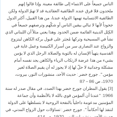
الناس جميعاً على الانتماء إلى طائفة معينة. وإذا قالوا إنهم
ملحدون فلا فرق عنده. الطائفية العقائدية قد لا تهمّ الدولة ولكن
الطائفية الانتسابية تهمها. الدولة عندنا، من هذا القبيل، أكثر الدول
جحوداً لأنها لا تبالي بيقين الناس أو شكّهم وترصفهم جميعاً في
الكِتَل الدينية القائمة ضمن الحدود. وهذا يعني مثلاً أن اللبناني الذي
نشأ في المسيحية وتركها مُجبَر على قبول بركة الكاهن ليتزوج.
والزواج عند النصارى سر من أسرار الكنيسة وعمل غاية في
القدسية يتهيأ الإنسان له بالتوبة والصلاة. الرجل الذي لا يؤمن
بشيء من هذا عرضة لارتكاب الرياء والكاهن يجد نفسه أمام
مشكلة وجدانية لا حلّ لها إذ لا يجوز له أن يقيم الصلاة لغير
مؤمن.".. جورج خضر : حديث الأحد، منشورات النور، بيروت،
1970، ص 86 – 87
[3] يقول المطران جورج خضر بهذا الصدد، في مقال صدر له سنة
1966: "عندنا أن ألمؤمن قوي بالله لا بالأنظمة وأن جماعة
المؤمنين مدعومة داخلياً بالنفحة الروحية لا بتسلطها على الدولة
لتنفذ لها أحكاماً.".. جورج خضر : تساؤلات حول الزواج المدني، في
حديث الأحد، منشورات النور، 1970، ص 414.