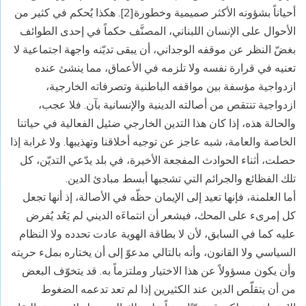
أحياناً بشؤونه الأكثر صميمية وخطورة[2]. هكذا يُحكم في كثير من
الأحوال على الإنسان اللبناني، المصنَّف حكماً في إحدى الطوائف
بغضّ النظر عن موقفه الوجداني، أن يبقى تديّنه واجهة اجتماعية لا
تعنيه في قرارة نفسه ولا تلزمه في الأعماق، مما ينشئ عنده
ازدواجية مؤسفة بين مواقفه الباطنية وتصرفاته الخارجية،
ازدواجية تنتقص من أصالته الدينية والإنسانية بآن. فلا عجب،
والحالة هذه، إذا كان هذا التدين الخارجي ضئيل الفعالية في حياتنا
الخاصة والعامة، شبه عاجز عن توجيه أخلاقنا وتهذيبها. ولا غرابة إذا
حصلت، أثناء الحوادث المفجعة الأخيرة، في بلد يدّعي التديّن، كل
تلك الفظائع والجرائم التي تشجبها أبسط مبادئ الدين.
أما العلمنة، فإنها تعيد إلى الإيمان حظّه في الأصالة، إذ أنها تجعل
كل إمرىء على المحك، فيشعر أن انتماءَه الديني لم يَعُد يُفرض
عليه كما في السابق، لأن لا بطاقة الهوية عادت تحدده ولا النظام
السياسي ولا القانون، وأنه بالتالي مدعوّ إلى أن يختاره بملء حريته
وأن يكون مسؤولاً عن هذا الاختيار وملتزماً به. قد يتخوّف البعض
من أن يتقلّص الدين عند الكثيرين إذا لم تعد تدعمه الضغوط