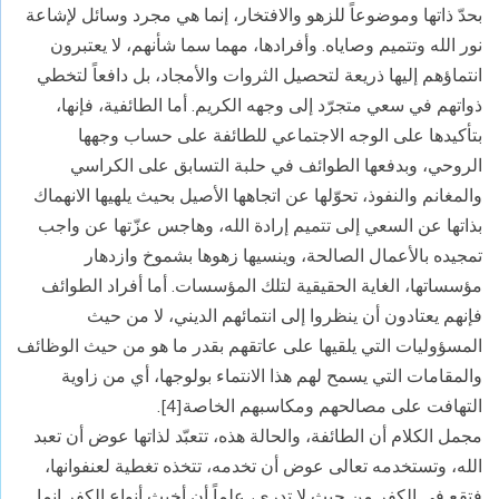
بحدّ ذاتها وموضوعاً للزهو والافتخار، إنما هي مجرد وسائل لإشاعة
نور الله وتتميم وصاياه. وأفرادها، مهما سما شأنهم، لا يعتبرون
انتماؤهم إليها ذريعة لتحصيل الثروات والأمجاد، بل دافعاً لتخطي
ذواتهم في سعي متجرّد إلى وجهه الكريم. أما الطائفية، فإنها،
بتأكيدها على الوجه الاجتماعي للطائفة على حساب وجهها
الروحي، وبدفعها الطوائف في حلبة التسابق على الكراسي
والمغانم والنفوذ، تحوّلها عن اتجاهها الأصيل بحيث يلهيها الانهماك
بذاتها عن السعي إلى تتميم إرادة الله، وهاجس عزّتها عن واجب
تمجيده بالأعمال الصالحة، وينسيها زهوها بشموخ وازدهار
مؤسساتها، الغاية الحقيقية لتلك المؤسسات. أما أفراد الطوائف
فإنهم يعتادون أن ينظروا إلى انتمائهم الديني، لا من حيث
المسؤوليات التي يلقيها على عاتقهم بقدر ما هو من حيث الوظائف
والمقامات التي يسمح لهم هذا الانتماء بولوجها، أي من زاوية
التهافت على مصالحهم ومكاسبهم الخاصة[4].
مجمل الكلام أن الطائفة، والحالة هذه، تتعبّد لذاتها عوض أن تعبد
الله، وتستخدمه تعالى عوض أن تخدمه، تتخذه تغطية لعنفوانها،
فتقع في الكفر من حيث لا تدري، علماً أن أخبث أنواع الكفر إنما