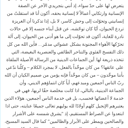
يتعرض لها على حدّ سواء، إذ أنني بتجريدي الآخر عن الصفة
الإنسانية وارتكابي أعمالاً لا إنسانية بحقه، أكون أنا قد استقلتُ من
إنسانيتي وتحوّلت إلى وحش كاسر، لا بل، إذا تذكرنا أن الغريزة
تردع الحيوان، أيًا كان توحّشه، عن قتل أبناء جنسه إلا في حالات
نادرة للغاية، أكون قد تحوّلت إلى ما هو أدنى من الحيوان، إلى آلة
تحرّكها الأهواء المجنونة بشكل عشوائي مدمّر…. فأين الله من كل
ذلك التفسخ الفئوي والتناحر الطائفي والعنصرية البغيضة، التي
تتخذه ذريعة لها. أين الجماعات الدينية من الرسالة الأصيلة الملقاة
على عاتقها؟ من كان موحِّداً بالفعل، لا بمجرد الكلام – وكلّنا ندّعي
بأننا موحِّدون – من كان موحِّداً فإنه يؤمن من صميم الكيان أن الله
ربّ الناس أجمعين ومبدعهم، أياً كان انتماؤهم الديني، وأن
الجماعة الدينية، بالتالي، اذا كانت مخلصة حقًا لربها، فهي في
خدمة لا أعضائها فحسب، بل في خدمة الناس أجمعين، هؤلاء الذين
يعتبرهم الإنجيل كلهم أولادًا لله يوليهم تعالى جميعًا عنايته، حتى اذا
ابتعدوا عن الصراط المستقيم، إذ "يشرق شمسه على الأشرار
والصالحين ويمطر على الأبرار والظالمين" كما قال السيد المسيح،