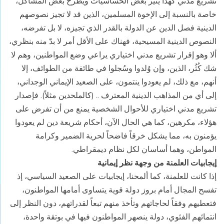
تشريع مدني كهذا يثير بعض الحساسيات ويطرح بعض المشاكل،
خاصة بالنسبة إلى الإخوة المسلمين، الذين قد لا تجيز نصوصهم
الدينية فصل الدين عن الدولة بالقدر الذي تجيزه، لا بل تفرضه،
النصوص الدينية المسيحية، فهناك على الأقل أمر لا بدّ منه بنظري،
ألا وهو إقرار تشريع مدني اختياري يراعي وضع المواطنين، وهم لا
شك كُثُر، الذين، وإن وُلدوا وسُجلوا في طائفة من الطوائف، إلا
أنهم، مع ذلك، لم يعودوا ينتمون، على الصعيد الإيماني الوجداني،
إلى أي من المذاهب الدينية المعترف .. (كالملحدين مثلاً). فإصدار
تشريع مدني اختياري للأحوال الشخصية يمنع من أن تفرض على
هؤلاء، مكرهين، كما هي الحال الآن، أحكام شريعة دين لم يعودوا
يؤمنون به، مما يشكل خرقاً فاضحاً لحرية الضمير وكرامة
المواطن، وهما أساسان لكل نظام ديمقراطي.
إيجابيات العلمنة من وجهة نظر إيمانية
إذا كانت للعلمنة، كما ألمحنا، إيجابيات على الصعيد السياسي، إذ
تفسح المجال أمام بروز دولة قوية يتساوى أمامها المواطنون،
فتعطيهم وفقاً لحاجاتهم وتأخذ منهم تبعاً لقدراتهم، دون النظر إلى
انتمائهم الفئوي، دولة ينصهر المواطنون فيها في بوتقة واحدة،