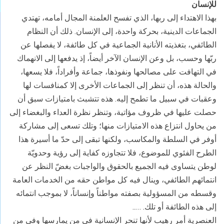
للإنسان
بهذا الاهتداء إلى ربها، الذي تفسح العلمنة المجال أمامه، تهتدي
الجماعات الدينية، بحركة واحدة، إلى الإنسان. ذلك أن النظام
الطائفي، بتغذيته الأنانية الجماعية في كل طائفة، لا يفصلها عن
ربّها وحسب، بل وعن الإنسان الآخر أيضاً، إذ يدفعها إلى الانهماك
في التهافت على مصالحها ونفوذها، جماعة وأفراداً، فلا يسعها،
والحالة هذه، أن تنظر إلى الجماعات الأخرى إلا كمنافسات لها
وعقبات في سبيل ما تطمح إليه. هذه تتشبث بامتيازات سبق أن
حصلت عليها في ظروف مؤاتية، وتنظر نظرة العداء والبغضاء إلى
من يحاول انتزاع هذه الامتيازات منها؛ وتلك تسعى إلى مشاركة
أوفر في السلطة والمكاسب، ولكنها تبقى إلى حدّ ما أسيرة هذا
الطرح الفئوي للموضوع، فلا تتجاوزه كفاية إلى رؤية وحدويّة
لوطن يتساوى فيه الجميع بالحقوق والواجبات بغضّ النظر عن
انتمائهم الطائفي، وينال فيه كل مواطن حقه من الخدمات العامة
وقسطه من المسؤولية بصفته مواطناً وإنساناً، لا بموجب انتمائه
إلى هذه الطائفة أو تلك. …..
العنصرية أمر رهيب لأنها تنحر الإنسانية في من يمارسها وفي من