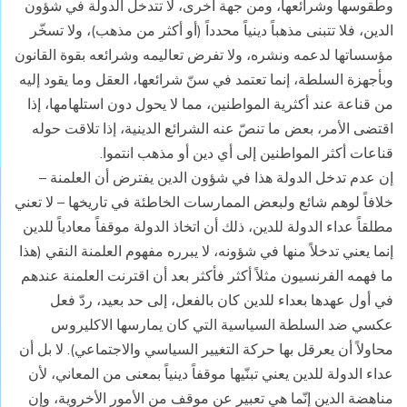
وطقوسها وشرائعها، ومن جهة أخرى، لا تتدخل الدولة في شؤون
الدين، فلا تتبنى مذهباً دينياً محدداً (أو أكثر من مذهب)، ولا تسخّر
مؤسساتها لدعمه ونشره، ولا تفرض تعاليمه وشرائعه بقوة القانون
وبأجهزة السلطة، إنما تعتمد في سنّ شرائعها، العقل وما يقود إليه
من قناعة عند أكثرية المواطنين، مما لا يحول دون استلهامها، إذا
اقتضى الأمر، بعض ما تنصّ عنه الشرائع الدينية، إذا تلاقت حوله
قناعات أكثر المواطنين إلى أي دين أو مذهب انتموا.
إن عدم تدخل الدولة هذا في شؤون الدين يفترض أن العلمنة –
خلافاً لوهم شائع ولبعض الممارسات الخاطئة في تاريخها – لا تعني
مطلقاً عداء الدولة للدين، ذلك أن اتخاذ الدولة موقفاً معادياً للدين
إنما يعني تدخلاً منها في شؤونه، لا يبرره مفهوم العلمنة النقي (هذا
ما فهمه الفرنسيون مثلاً أكثر فأكثر بعد أن اقترنت العلمنة عندهم
في أول عهدها بعداء للدين كان بالفعل، إلى حد بعيد، ردّ فعل
عكسي ضد السلطة السياسية التي كان يمارسها الاكليروس
محاولاً أن يعرقل بها حركة التغيير السياسي والاجتماعي). لا بل أن
عداء الدولة للدين يعني تبنّيها موقفاً دينياً بمعنى من المعاني، لأن
مناهضة الدين إنّما هي تعبير عن موقف من الأمور الأخروية، وإن