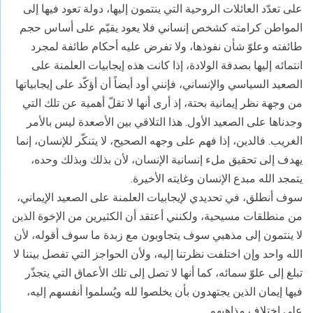
على تعدّد العائلات الروحية التي ينتمون إليها، دولة تعود فيها إلى
المواطن كرامته كشخص إنساني فلا يعود يقيّم على أساس حجم
طائفته وعلوّ شأن نفوذها، ولا تفرض عليه أحكام طائفة لمجرد
انتمائه إليها بصدفة الولادة، إذا كانت هذه إيجابيات العلمنة على
الصعيد السياسي والإنساني، فإنني أود أيضاً أن أؤكّد على إيجابياتها
من وجهة نظر إيمانية بحتة، إذ أرى أنها لا تقلّ أهمية عن تلك التي
وجدناها على الصعيد الأول. هذا التلاقي بين الأصعدة ليس بالأمر
الغريب. فالدين، إذا فهم على وجهه الصحيح، لا يتنكّر للإنسان، إنما
يهدف إلى تحقيق ملء إنسانية الإنسان، لأن بذلك وبذلك وحده،
يتمجد الله مبدع الإنسان وغايته الأخيرة.
سوف أنطلق، في تحديدي لإيجابيات العلمنة على الصعيد الإيماني،
من منطلقات مسيحية، ولكنني أعتقد أن الكثيرين من الإخوة الذين
لا ينتمون إلى مذهبي سوف يتجاوبون مع زبدة ما سوف أقوله، لأن
الله واحد وإن اختلفت نظرتنا إليه، ولأن الحواجز التي تفصل بيننا لا
تبلغ إلى علوّ سمائه، كما أنها لا تصل إلى تلك الأعماق التي يتجذّر
فيها إيمان الذين يجتهدون بأن يخلصوا لله ويُسلموا أنفسهم إليه،
على اختلاف مذاهبهم.