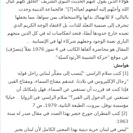
هؤلاء الذين يقول عنهم الحديث النبوي الشريف "الخلق كلهم عيال
الله وأحبّهم إليه أنفعهم لعياله[7]". فالجماعة الدينية وجدت
بالتالي، لا للانهماك بذاتها والاستخفاف بمن سواها، مما يجعلها
تنحرف إلى صنمية التعبّد للذات، بل لافتقاد الوجه الكريم الذي
تعبده خارج حدودها أيضًا، فتجد انعكاسات له في كل الذين منحهم
الباري نعمة الوجود وجعلهم شركاء لها في الإنسانية. ….
المقال هو محاضرة ألقاها الكاتب في 4 تموز 1976 نقلاً (بتصرّف)
عن موقع "حركة الشبيبة الأرثوذكسيّة".
هوامش:
[1] كتب سلام الراسي: "يُنسب إلى مفكّر لبناني راحل قوله:
"رجال الإكليروس في بلادنا، عندهم مفتاح السماء، ومفتاح القبر،
فإذا كنت قد قررت أن تستغني عن السماء، فهل بإمكانك أن
تستغني عن الدخول إلى القبر؟" سلام الراسي: في الزوايا … خبايا!
مؤسسة نوفل، بيروت، الطبعة الثانية، 1979، ص 7.
[2] كتب المطران جورج خضر بهذا الصدد في مقال صدر له سنة
1963:
"ليس في لبنان حرية دينية بهذا المعنى الكامل لأن لبنان يجبر