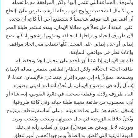
ولموقف الجماعة التي تنتمي إليها. ولكن المراهقة مع ما تحمله
من اكتمال للشخصية وولوج في مرحلة الرشد، تفرض عليّ بإلحاح
أن أقف من الله موقفاً شخصياً لا يستطيع آخر، أياً كان، أن يتخذه
عني، عندئذ أدخل فعلاً في معاناة الإيمان، وهذه تستمر طيلة العمر
لأن ظروف الحياة ومراحلها المختلفة وشؤونها وشجونها، كلها تضع
إيماني أو عدم إيماني على المحك، كلّها تتطلب مني اتخاذ مواقف
وإعادة نظر في مواقفي السابقة.
ذلك هو الإيمان، إذا شئنا أن نأخذه على محمل الجدّ ونحفظ له
طاقته الحيّة، الخلاّقة. ولكن النظام الطائفي يطمس معالم الإيمان
ويمسخه، محوّلاً إياه إلى مجرد إفراز اجتماعي. فالإنسان، عندنا، لا
يُسأل رأيه في موضوع الإيمان، بل تُحدِّد انتماءَه الديني، بصورة
آلية، ظروف ولادته وعملية تسجيله في دائرة النفوس، إنه، شاء أو
أبى، محسوب من طائفة معينة طيلة حياته وفي كافة ظروفها،
يُسجَّل مذهبه هذا على بطاقة هويته، وعلى أساسه يتوظف ويتزوج
وتُحلّ خلافاته الزوجية في حال حصولها، ويَنتخب ويُنتخب ويرث
ويورث، لا بل ويدفن بعد موته[1]، دون أن يُطلب رأيه في تلك
الهوية الدينية التي تُلصَق به إلصاقاً وبموجبها تُحسم أمور تتعلق