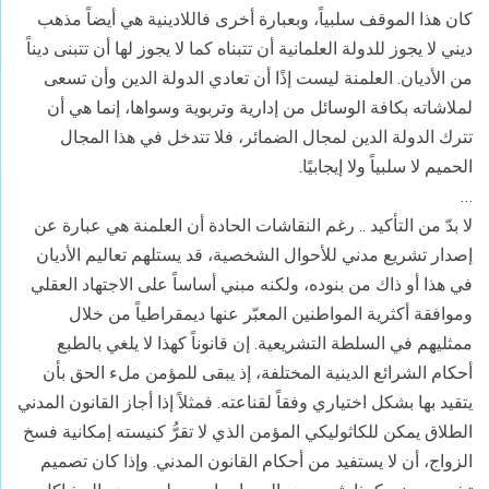
كان هذا الموقف سلبياً، وبعبارة أخرى فاللادينية هي أيضاً مذهب
ديني لا يجوز للدولة العلمانية أن تتبناه كما لا يجوز لها أن تتبنى ديناً
من الأديان. العلمنة ليست إذًا أن تعادي الدولة الدين وأن تسعى
لملاشاته بكافة الوسائل من إدارية وتربوية وسواها، إنما هي أن
تترك الدولة الدين لمجال الضمائر، فلا تتدخل في هذا المجال
الحميم لا سلبياً ولا إيجابيًا.
…
لا بدّ من التأكيد .. رغم النقاشات الحادة أن العلمنة هي عبارة عن
إصدار تشريع مدني للأحوال الشخصية، قد يستلهم تعاليم الأديان
في هذا أو ذاك من بنوده، ولكنه مبني أساساً على الاجتهاد العقلي
وموافقة أكثرية المواطنين المعبّر عنها ديمقراطياً من خلال
ممثليهم في السلطة التشريعية. إن قانوناً كهذا لا يلغي بالطبع
أحكام الشرائع الدينية المختلفة، إذ يبقى للمؤمن ملء الحق بأن
يتقيد بها بشكل اختياري وفقاً لقناعته. فمثلاً إذا أجاز القانون المدني
الطلاق يمكن للكاثوليكي المؤمن الذي لا تقرُّ كنيسته إمكانية فسخ
الزواج، أن لا يستفيد من أحكام القانون المدني. وإذا كان تصميم