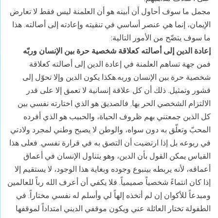
مجمل ما سوف أحاول أن أبينه هو أن العلمنة ليس فقط لا تعارض
الإيمان، إنما هي عنصر أساسي في تنقيته وإعادته إلى أصالته. هذا
ما سوف يتضّح من الأمور التالية:
إعادة الدين إلى أصالته كعلاقة شخصية حرة بين الإنسان وربّه
فمن جهة تساهم العلمنة في إعادة الدين إلى أصالته كعلاقة
شخصية حرة بين الإنسان وربه.هكذا يكون الدين وإلا تحوّل إلى
قشور وتمثيل. ذلك أن كل علاقة إنسانية لا تعمق إلا على قدر
الالتزام الشخصي الحر بها. فالصديق هو الذي اختارته نفسي بين
كل الذين جمعتني بهم ظروف الحياة، والحبيب هو الذي أفرده
المحبّ وتعلّق به دون سواه، والوطن لا يصبح وطني لمجرد ولادتي
في ربوعه بل إذا ارتضيت أن التصق به في قرارة نفسي. فعلى هذا
القياس يمكن القول بأن الدين، وهو يتناول الإنسان في أعماق
أعماقه، لأنه يربطه بينبوع وجوده وبغاية هذا الوجود، لا يستقيم إلا
إذا كان انتماءً شخصياً صميمياً. فلا يكفي أن أعرف الله رباً للعالمين
ومبدعاً للأكوان إن لم أتخذه إلهاً لي وأسلم له نفسي مختاراً. في
الطفولة تختار العائلة عني ويكون موقفي الديني امتداداً لموقفها