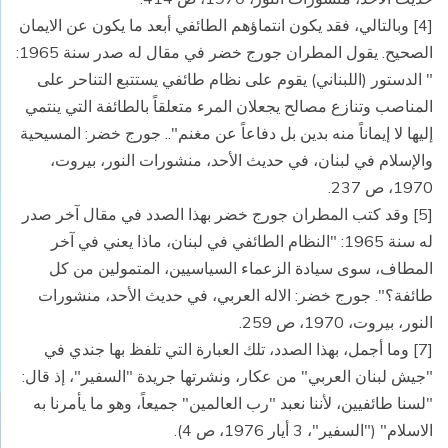
[4] وبالتالي، فقد يكون انتماؤهم الطائفي أبعد ما يكون عن الايمان
الصحيح. يقول المطران جورج خضر في مقال له صدر سنة 1965:
" الدستور (اللبناني) يقوم على نظام طائفي يستتبع التناحر على
المناصب وتنازع مصالح يجعلان المرء متعلقاً بالطائفة التي ينتمي
إليها لا إيماناً منه بدين بل دفاعاً عن مغنم".. جورج خضر: المسيحية
والإسلام في لبنان، في حديث الأحد، منشورات النور، بيروت،
1970، ص 237.
[5] وقد كتب المطران جورج خضر بهذا الصدد في مقال آخر صدر
له سنة 1965: "النظام الطائفي في لبنان، ماذا يعني في آخر
المطاف، سوى سيادة الزعماء السياسيين، المتمولين من كل
طائفة؟". جورج خضر: الاله العربي، في حديث الأحد، منشورات
النور، بيروت، 1970، ص 259.
[7] وما أجمل، بهذا الصدد، تلك العبارة التي تلفظ بها جندي في
"جيش لبنان العربي" من عكار، ونشرتها جريدة "السفير"، إذ قال:
"لسنا طائفيين، لأننا نعبد "رب العالمين" جميعاً، وهو ما يأمرنا به
الاسلام" ("السفير"، 3 أيار 1976، ص 4).