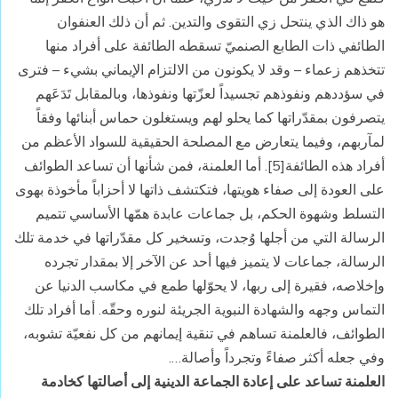
هو ذاك الذي ينتحل زي التقوى والتدين. ثم أن ذلك العنفوان
الطائفي ذات الطابع الصنميّ تسقطه الطائفة على أفراد منها
تتخذهم زعماء – وقد لا يكونون من الالتزام الإيماني بشيء – فترى
في سؤددهم ونفوذهم تجسيداً لعزّتها ونفوذها، وبالمقابل تَدَعَهم
يتصرفون بمقدّراتها كما يحلو لهم ويستغلون حماس أبنائها وفقاً
لمآربهم، وفيما يتعارض مع المصلحة الحقيقية للسواد الأعظم من
أفراد هذه الطائفة[5]. أما العلمنة، فمن شأنها أن تساعد الطوائف
على العودة إلى صفاء هويتها، فتكتشف ذاتها لا أحزاباً مأخوذة بهوى
التسلط وشهوة الحكم، بل جماعات عابدة همّها الأساسي تتميم
الرسالة التي من أجلها وُجدت، وتسخير كل مقدّراتها في خدمة تلك
الرسالة، جماعات لا يتميز فيها أحد عن الآخر إلا بمقدار تجرده
وإخلاصه، فقيرة إلى ربها، لا يحوّلها طمع في مكاسب الدنيا عن
التماس وجهه والشهادة النبوية الجريئة لنوره وحقّه. أما أفراد تلك
الطوائف، فالعلمنة تساهم في تنقية إيمانهم من كل نفعيّة تشوبه،
وفي جعله أكثر صفاءً وتجرداً وأصالة….
العلمنة تساعد على إعادة الجماعة الدينية إلى أصالتها كخادمة