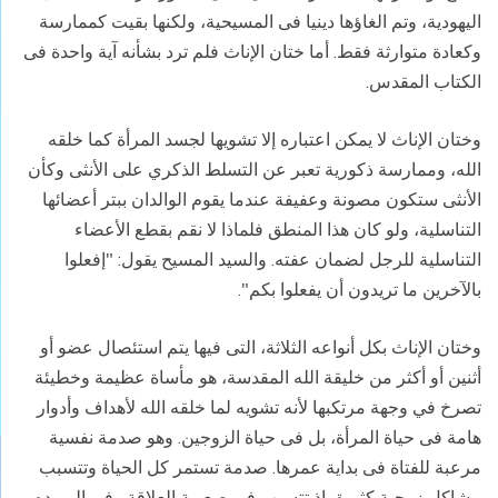
اليهودية، وتم الغاؤها دينيا فى المسيحية، ولكنها بقيت كممارسة
وكعادة متوارثة فقط. أما ختان الإناث فلم ترد بشأنه آية واحدة فى
الكتاب المقدس.
وختان الإناث لا يمكن اعتباره إلا تشويها لجسد المرأة كما خلقه
الله، وممارسة ذكورية تعبر عن التسلط الذكري على الأنثى وكأن
الأنثى ستكون مصونة وعفيفة عندما يقوم الوالدان ببتر أعضائها
التناسلية، ولو كان هذا المنطق فلماذا لا نقم بقطع الأعضاء
التناسلية للرجل لضمان عفته. والسيد المسيح يقول: "إفعلوا
بالآخرين ما تريدون أن يفعلوا بكم".
وختان الإناث بكل أنواعه الثلاثة، التى فيها يتم استئصال عضو أو
أثنين أو أكثر من خليقة الله المقدسة، هو مأساة عظيمة وخطيئة
تصرخ في وجهة مرتكبها لأنه تشويه لما خلقه الله لأهداف وأدوار
هامة فى حياة المرأة، بل فى حياة الزوجين. وهو صدمة نفسية
مرعبة للفتاة فى بداية عمرها. صدمة تستمر كل الحياة وتتسبب
مشاكل زوجية كثيرة، إذ تتسبب فى صعوبة العلاقة وفي البروده