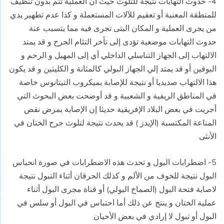
4- حدوث التهابات نتيجة للتلوث حيث أن العملية تتم بدون تنظيف
للمنطقة المعنية أو تعقيم للآلات المستعملة و كذا عدم تطهير يدي
من يجرى العملية و المكان البتى تجرى فيه مما يتسبب عنة
حدوث التهابات موضعية تؤدى إلى تأخر التئام الجرح و قد يمتد
الالتهاب إلى الجهاز التناسلي الداخلي أي إلى المهبل و الرحم و
البوقين أو قد يمتد إلي الجهاز البولي كالمثانة و الكليتين و قد يكون
هذا الالتهاب صديديا أو نتيجة للإصابة بميكروب التيتانوس خاصة
في المناطق الريفية و الشعبية و قد أوضحت بعض البحوث التي
أجريت في بعض البلاد الإفريقية حديثا إن الإصابة بمرض نقص
المناعة المكتسبة (الإيدز ) قد يحدث نتيجة لتلوث جرح الختان في
الأنثى
5- اضطرابات البول و تحدث هذه الاضطرابات في صورة انحباس
البول نتيجة للخوف من الألم و كذلك الحرقان أثناء التبول نتيجة
لاصابة فتحة البول (الصماخ البولي) أو قناة مجرى البول أثناء
عملية الختان و ينتج عن ذلك أما احتباس في البول أو سلس في
البول أو تبول لا إرادي في بعض الأحيان