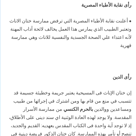
رأى نقابة الأطباء المصرية
• أعلنت نقابة الأطباء المصرية التي ترفض ممارسة ختان الاناث
وتعتبر الطبيب الذي يمارس هذا العمل يخالف لائحة آداب المهنة
لأنه اعتداء علي الصحة الجسدية والنفسية للاناث وهي ممارسة
قهرية
رأى الدين
إن ختان الإناث فى المسيحية يعتبر جريمة وخطيئة جسيمة قد
تتسبب في منع من قام بها ومن اشترك في إجرائها من طبيب
ومساعدين ووالدين
بالحرم الكنسي
من ممارسة الأسرار
المقدسة. ولا يوجد لهذه العادة الوثنية اي سند دينى على الأطلاق،
إذ لا توجد آية واحدة فى الكتاب المقدس بعهديه: القديم والجديد،
تنصح أو تأمر بهذه الممارسة. كان ختان الذكور فريضة دينية فى