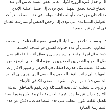
6- و خلال فترة الزواج الأولى تعانى بعض السيدات من ألم عند
الجماع نتيجة لضيق المهبل الذي يؤدى إلى فشل عملية الإيلاج
كذلك فان وجود ندب أو التصاقات مؤلمة في هذه المنطقة هو أحد
العوامل المساعدة التي تؤدى إلى رفض الجنس أو ممارسة الجماع
في أماكن غير طبيعية
7- و مما لا شك فيه إن التبلد الجنسي بصورة المختلفة من ضعف
التجاوب الجنسي أو عدم حدوث الشبق هو النتيجة الحتمية
لاستئصال أجزاء هامة لها دور رئيسي و فعال أثناء اللقاء الجنسي
مثل البظر و الشفريين الصغيرين و نتيجة لذلك تعانى الزوجة من
مشاكل عديدة مثل حدوث احتقان في الحوض و ظهور الإفرازات
المهبلية إلى جانب التوتر العصبي و النفسي الذي يؤدى إلى البرود
الجنسي فلا بد من توجيه التثقيف الصحي الكافي للأزواج
والزوجات للتغلب على هذه المشكلة وتعريفهم بالمناطق البديلة
للإثارة و ذلك عن طريق التربية الجنسية والتربية الأسرية وبالنسبة
للجيل القادم يكون التغلب على هذه المضاعفات بالإقلاع عن هذه
الممارسة الضارة