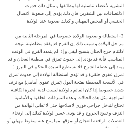
التشويه لأعضاء تناسلية لها وظائفها و مثال ذلك حدوث
الالتصاقات بين الشفرين فان ذلك يؤدى إلى صعوبة الاتصال
الجنسي أو الفحص المهبلي و كذلك صعوبة عند الولادة
3- استطالة و صعوبة الولادة خصوصا في المرحلة الثانية من
مراحل الولادة و سبب ذلك إن الفرج قد يفقد مطاطيتة نتيجة
لالتئام جرح الختان بنسيج ليفي و إذا لم يتمدد الفرج في الوقت
المناسب فأنة قد يؤدى إلى حدوث تمزق في منطقة العجان و قد
يمتد إلى عضلة الشرج فلا تستطيع السيدة التحكم في التبرز (
تمزق عفوي خلقي) و قد تؤدى استطالة الولادة إلى حدوث تمزق
في الأنسجة المحيطة بفتحة البول (تمزق عفوي أمامي) مع نزف
شديد خصوصا إذا كان القائم بالولادة ليست لدية الخبرة الكافية
لمواجهة مثل هذه الحالات و هذه التمزقات الخلفية و الأمامية
تحتاج لتدخل جراحي فوري لاصلاحها حتى لا تعانى الوالدة من
النزف و تقيح الجروح و قد يؤدى عسر الولادة كذلك إلى ارتخاء
العضلات الرافعة للعجان أو تمزقها مما ينتج عنة سقوط مهبلي أو