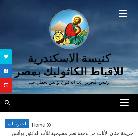
Ski
t
conten
كنيسة الاسكندرية
للاقباط الكاثوليك بمصر
رئيس التحرير الاب الدكتور/ يؤانس لحظي جيد
اخترنا لك
Home
جريمة ختان الأناث من وجهة نظر مسيحية للأب الدكتور يوأنس