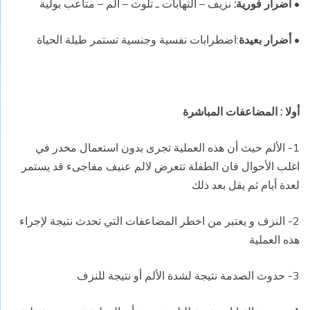
•
أضرار فورية:
نزيف – التهابات ـ تلوث – الم – متاعب بولية
•
أضرار بعيدة
:اضطرابات نفسية وجنسية تستمر طيلة الحياة
أولا : المضاعفات المباشرة
1- الألم حيث أن هذه العملية تجرى بدون استعمال مخدر في
اغلب الأحوال فان الطفلة تتعرض لالم عنيف مفاجىء قد يستمر
لعدة أيام ثم يقل بعد ذلك
2- النزف و يعتبر من اخطر المضاعفات التي تحدث نتيجة لإجراء
هذه العملية
3- حدوث الصدمة نتيجة لشدة الألم أو نتيجة للنزف