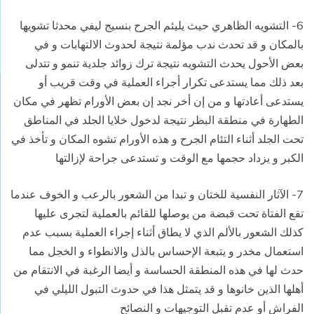
6- التشويه الظاهري حيث يليئم الجرح بنسيج ليفي محدثا تشويها
بالمكان و قد تحدث ندب مؤلمة نتيجة لحدوث الالتهابات و في
بعض الأحول يحدث التشويه نتيجة ترك زوائد جلدية تنمو و تتدلى
بعد ذلك مما يستدعى تكرار أجراء العملية في وقت قريب أو
يستدعى أعادتها و من إن أخر نجد إن بعض الأورام تظهر في مكان
الطهارة في منطقة البظر نتيجة لدخول خلايا الجلد في المناطق
تحت الجلد أثناء التئام الجرح و هذه الأورام تشوه المكان و تأخذ في
الكبر و يزداد حجمها مع الوقت و تستدعى جراحة لإزالتها
7- الآثار النفسية للختان و تبدا من الشعور بالرعب و الخوف عندما
تقع الفتاة تحت قبضة من يوصلها للقائم بالعملية لتجرى عليها
كذلك الشعور بالألم الذي لا يطاق أثناء إجراء العملية بسبب عدم
استعمال مخدر و يتبعة الإحساس بالذل والانطواء و الخجل مما
حدث لها في هذه المنطقة الحساسة و أيضا الرغبة في الانتقام من
أهلها الذين خانوها و قد يتمثل هذا في حدوث التبول الليلي في
الفراش أو عدم تقبل التوجيهات و النصائح