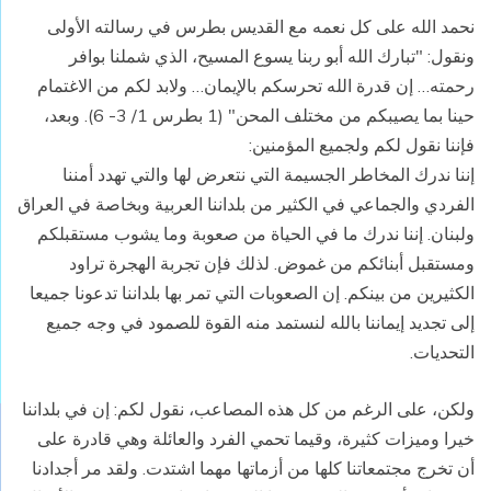
نحمد الله على كل نعمه مع القديس بطرس في رسالته الأولى
ونقول: "تبارك الله أبو ربنا يسوع المسيح، الذي شملنا بوافر
رحمته… إن قدرة الله تحرسكم بالإيمان… ولابد لكم من الاغتمام
حينا بما يصيبكم من مختلف المحن" (1 بطرس 1/ 3- 6). وبعد،
فإننا نقول لكم ولجميع المؤمنين:
إننا ندرك المخاطر الجسيمة التي نتعرض لها والتي تهدد أمننا
الفردي والجماعي في الكثير من بلداننا العربية وبخاصة في العراق
ولبنان. إننا ندرك ما في الحياة من صعوبة وما يشوب مستقبلكم
ومستقبل أبنائكم من غموض. لذلك فإن تجربة الهجرة تراود
الكثيرين من بينكم. إن الصعوبات التي تمر بها بلداننا تدعونا جميعا
إلى تجديد إيماننا بالله لنستمد منه القوة للصمود في وجه جميع
التحديات.
ولكن، على الرغم من كل هذه المصاعب، نقول لكم: إن في بلداننا
خيرا وميزات كثيرة، وقيما تحمي الفرد والعائلة وهي قادرة على
أن تخرج مجتمعاتنا كلها من أزماتها مهما اشتدت. ولقد مر أجدادنا