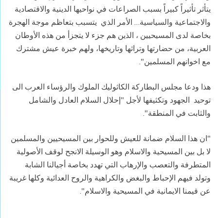
يتأثر تأثيراً كبيراً بسبب الصراعات في نواحيها الدينية والاقتصادية
والاجتماعية والسياسية… الأمر الذي يتسبب بتعاظم موجة الهجرة
بخاصة لدى المسيحيين ، الذين هم جزء لا يتجزأ من هذه الأوطان
العربية، من حضارتها وتراثها وتاريخها، ولهم خبرة عيش مشترك
مع اخوانهم المسلمين".
هذا ودعا مجلس البطاركة الكاثوليك الملوك والرؤساء العرب الى
توحيد الجهود وتكثيفها لأجل "إحلال السلام العادل والشامل
والثابت في المنطقة".
"ان هذا السلام ضمانة للعيش وللحوار بين المسيحيين والمسلمين
لا بل بين المسيحية والاسلام وهو الوسيلة الانجح لوقف الأصولية
المتطرفة والتعصب والإرهاب التي تهدد بخاصة أجيالنا الشابة
وتولد فيهم الإحباط والبغض والكراهية والروح العدائية وكلها غريبة
عن قيمنا الايمانية في المسيحية والاسلام".