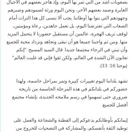
بصعوبات أشد من التي نمر بها اليوم، وإذ هاجر بعضهم في الأجيال
الغابرة وصمد بعضهم الآخر، ونحن اليوم ورثة لصمودهم وصبرهم
وجهودهم التي بنوا بها أوطاننا. يجب ألا ننسى كل هذا التراث أمام
الصعاب التي تعترضنا اليوم، بل نعمل جاهدين، رعاة ومؤمنين،
لوقف نزيف الهجرة، عالمين أن مستقبل حضورنا لا يتحمل المزيد
منها. ومن ثم واجبنا جميعا هو أن نبقى ونجاهد ونزداد محبة للجميع
وأن نبني في الرجاء مجتمعا جديدا. قال السيد المسيح: "إنكم
تعانون الآن الشدة في العالم، ولكن ثقوا فإني قد غلبت العالم"
(يوحنا 16: 33).
تشهد بلداننا اليوم تغييرات كبيرة وتمر بمراحل حاسمة، ولهذا
حضوركم في بلدانكم في هذه المرحلة الحاسمة من تاريخه
ضروري حتى تسهموا في رسم ملامحه الجديدة، بإنشاء مجتمع
أفضل للجميع.
إيمانكم بأوطانكم يدعوكم إلى الفطنة والشجاعة والعمل على
توطيد الثقة بأنفسكم، والمشاركة في التضحيات للخروج من