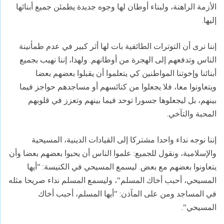
الأزمة الراهنة، ولبناء أوطان لها وجوه جديدة يطمئن جميع أبنائها
إليها.
إننا نرى أن التوترات الطائفية بات لها أثر كبير في عدم طمأنينة
الناس وتدفعهم إلى الهجرة من أوطانهم. ولهذا، إننا نهيب بجميع
أبنائنا وإخوتنا المواطنين كي يتعلموا أن يقبلوا بعضهم بعضا
ويتعاونوا معا، فلا يجعلوا من كنائسهم أو مساجدهم حواجز فيما
بينهم، بل ليجعلوها جسورا توحد فيما بينهم وتعزز في قلوبهم
المحبة والتآخي.
إننا نوجه نداء واحدا مشتركا إلى القيادات الدينية، المسيحية
والإسلامية، ونقول للجميع: علموا الناس أن يحبوا بعضهم بعضا وأن
يتعاونوا بعضهم مع بعض. ليسمع المسيحي في الكنيسة: "أيها
المسيحي، أحبب أخاك المسلم"، وليسمع المسلم نداء صريحا مثله
في المساجد ومن على المآذن: "أيها المسلم، أحبب أخاك
المسيحي".