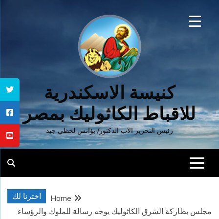
Ski
t
conten
كنيسة الاسكندرية
للاقباط الكاثوليك بمصر
رئيس التحرير الاب الدكتور/ يؤانس لحظي جيد
اخترنا لك
Home
مجلس بطاركة الشرق الكاثوليك يوجه رسالة للملوك والرؤساء