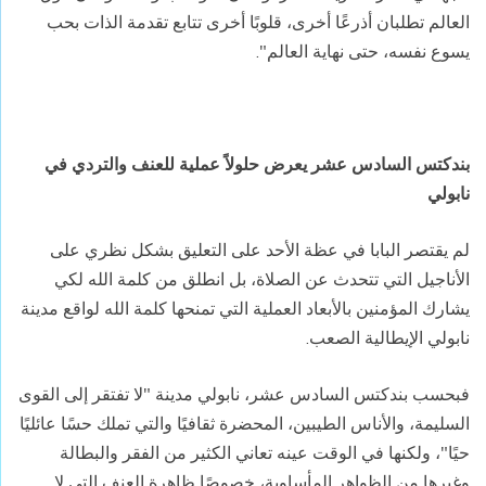
العالم تطلبان أذرعًا أخرى، قلوبًا أخرى تتابع تقدمة الذات بحب
يسوع نفسه، حتى نهاية العالم
".
بندكتس السادس عشر يعرض حلولاً عملية للعنف والتردي في
نابولي
لم يقتصر البابا في عظة الأحد على التعليق بشكل نظري على
الأناجيل التي تتحدث عن الصلاة، بل انطلق من كلمة الله لكي
يشارك المؤمنين بالأبعاد العملية التي تمنحها كلمة الله لواقع مدينة
نابولي الإيطالية الصعب
.
فبحسب بندكتس السادس عشر، نابولي مدينة "لا تفتقر إلى القوى
السليمة، والأناس الطيبين، المحضرة ثقافيًا والتي تملك حسًا عائليًا
حيًا"، ولكنها في الوقت عينه تعاني الكثير من الفقر والبطالة
وغيرها من الظواهر المأساوية، خصوصًا ظاهرة العنف التي لا