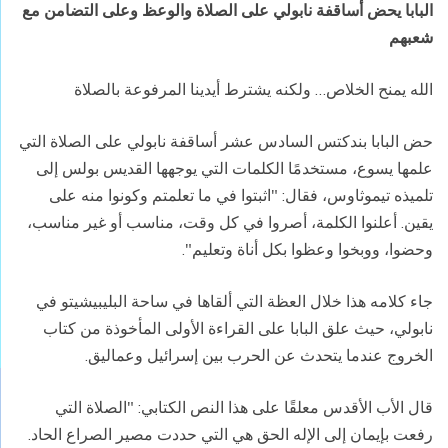
البابا يحض أساقفة نابولي على الصلاة والوعظ وعلى التضامن مع
شعبهم
الله يمنح الخلاص… ولكنه يشترط أيدينا المرفوعة بالصلاة
حض البابا بندكتس السادس عشر أساقفة نابولي على الصلاة التي
علمها يسوع، مستخدمًا الكلمات التي يوجهها القديس بولس إلى
تلميذه تيموثاوس، فقال: "اثبتوا في ما تعلمتم وكونوا منه على
يقين. أعلنوا الكلمة، أصروا في كل وقت، مناسب أو غير مناسب،
وحضوا، ووبخوا وعظوا بكل أناة وتعليم
".
جاء كلامه هذا خلال العظة التي ألقاها في ساحة البليبيشيتو في
نابولي، حيث علق البابا على القراءة الأولى المأخوذة من كتاب
الخروج عندما يتحدث عن الحرب بين إسرائيل وعماليق
.
قال الأب الأقدس معلقًا على هذا النص الكتابي: "الصلاة التي
رفعت بإيمان إلى الإله الحق هي التي حددت مصير الصراع الحاد.