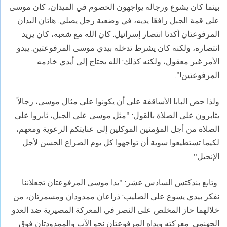
بينما كان يشوع ورجاله يواجهون الخصوم في الميدان، كان موسى
على قمة الجبل رافعًا يديه، في وضعية رجل يصلي. هاتان اليدان
المرفوعتان أكدتا انتصار إسرائيل. كان الله مع شعبه، كان يريد
انتصاره، ولكنه كان يشرط تدخله بيدي موسى المرفوعتين. يبدو
الأمر غير معقول، ولكنه كذلك: الله يحتاج إلى أيدي خادمه
المرفوعتين
!".
ولذا حض البابا الأساقفة على أن يكونوا على مثال موسى، رجالاً
يثابرون على الصلاة بالقول: "مثل موسى على الجبل، ثابروا على
الصلاة من أجل المؤمنين الموكلين إلى عنايتكم الرعوية ومعهم،
لكيما تستطيعوا سوية أن تواجهوا كل يوم الصراع الحسن لأجل
الإنجيل
".
وتابع بندكتس السادس عشر: "يدا موسى المرفوعتان تجعلاننا
نفكر بيدي يسوع على الصليب: ذراعان ممدودان ومسمرتان، من
خلالهما حاز المخلص على النصر في المعركة المصيرية ضد العدو
الجهنمي. معركته ويداه المرفوعتان نحو الآب والممدودتان فوق