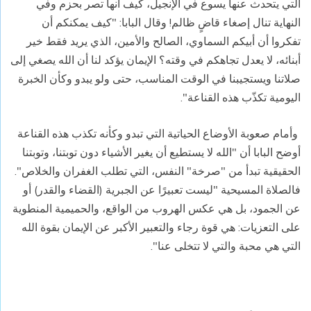
التي يتحدث عنها يسوع في الإنجيل، كيف أنها تصر بحزم وفي
النهاية تنال إصغاء قاضٍ ظالم! وقال البابا: "كيف يمكنكم أن
تفكروا أن أبيكم السماوي، الصالح والأمين، الذي يريد فقط خير
أبنائه، لا يعدل تجاهكم في وقته؟ الإيمان يؤكد لنا أن الله يصغي إلى
صلاتنا ويستجيبنا في الوقت المناسب، حتى ولو يبدو وكأن الخبرة
اليومية تكذّب هذه القناعة
".
وأمام صعوبة الأوضاع الحياتية التي تبدو وكأنه تكذب هذه القناعة
أوضح البابا أن
"
الله لا يستطيع أن يغير الأشياء دون توبتنا، وتوبتنا
الحقيقية تبدأ من "صرخة
"
النفس، التي تطلب الغفران والخلاص".
فالصلاة المسيحية "ليست تعبيرًا عن الجبرية
(
القضاء والقدر) أو
عن الجمود، بل هي عكس الهروب من الواقع، والحميمية المنطوية
على التعزيات: هي قوة رجاء والتعبير الأكبر عن الإيمان بقوة الله
التي هي محبة والتي لا تتخلى عنا
".