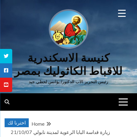
Ski
t
conten
كنيسة الاسكندرية
للاقباط الكاثوليك بمصر
رئيس التحرير الاب الدكتور/ يؤانس لحظي جيد
اخترنا لك
Home
زيارة قداسة البابا الرعوية لمدينة نابولي 21/10/07