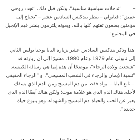
– "
تدخلات سياسية مناسبة"، ولكن قبل ذلك، "تجدد روحي
عميق"؛ فنابولي
–
بنظر بندكتس السادس عشر – "تحتاج إلى
مؤمنين يضعون ثقتهم كلها بالله، وبعونه يلتزمون بنشر قيم الإنجيل
في المجتمع
".
هذا وذكر بندكتس السادس عشر بزيارة البابا يوحنا بولس الثاني
إلى نابولي عام
1979
وعام 1990، مشيرًا إلى أن زيارته قد
"شجعت ولادة الرجاء"، موضحًا أن هذه إنما هي رسالة الكنيسة:
"تنمية الإيمان والرجاء في الشعب المسيحي". و "الرجاء الحقيقي
–
تابع البابا – يولد فقط من دم المسيح ومن الدم الذي يسفك
لأجله. هناك الدم الذي هو علامة موت؛ ولكن هناك أيضًا الدم الذي
يعبر عن الحب والحياة: دم المسيح والشهداء، وهو ينبوع حياة
جديدة
".