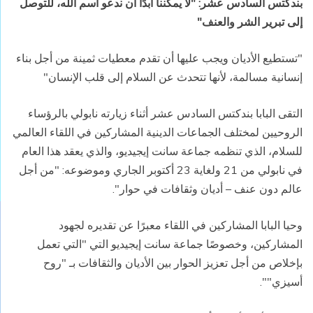
بندكتس السادس عشر: "لا يمكننا أبدًا أن ندعو اسم الله، للتوصل
إلى تبرير الشر والعنف
"
"
تستطيع الأديان ويجب عليها أن تقدم معطيات ثمينة من أجل بناء
إنسانية مسالمة، لأنها تتحدث عن السلام إلى قلب الإنسان
"
التقى البابا بندكتس السادس عشر أثناء زيارته نابولي بالرؤساء
الروحيين لمختلف الجماعات الدينية المشاركين في اللقاء العالمي
للسلام، الذي تنظمه جماعة سانت إيجيديو، والذي يعقد هذا العام
في نابولي من
21
ولغاية 23 أكتوبر الجاري وموضوعه: "من أجل
عالم دون عنف – أديان وثقافات في حوار
".
وحيا البابا المشاركين في اللقاء معبرًا عن تقديره لجهود
المشاركين، وخصوصًا جماعة سانت إيجيديو التي "التي تعمل
بإخلاص من أجل تعزيز الحوار بين الأديان والثقافات بـ "روح
أسيزي
"".