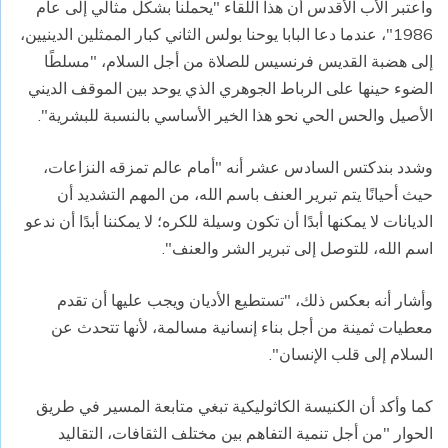
واعتبر الأب الأقدس أن هذا اللقاء "يحملنا بشكل مثالي إلى عام
1986"، عندما دعا البابا يوحنا بولس الثاني كبار الممثلين الدينيين،
إلى هضبة القديس فرنسيس للصلاة من أجل السلام، "مسلطًا
الضوء حينها على الرباط الجوهري الذي يوحد بين الموقف الديني
الأصيل والحس الحي نحو هذا الخير الأساسي بالنسبة للبشرية
".
وشدد بندكتس السادس عشر أنه "أمام عالم تمزقه النزاعات،
حيث أحيانًا يتم تبرير العنف باسم الله، من المهم التشديد أن
الديانات لا يمكنها أبدًا أن تكون وسيلة للكره؛ لا يمكننا أبدًا أن ندعو
اسم الله، للتوصل إلى تبرير الشر والعنف
".
وأشار أنه بعكس ذلك، "تستطيع الأديان ويجب عليها أن تقدم
معطيات ثمينة من أجل بناء إنسانية مسالمة، لأنها تتحدث عن
السلام إلى قلب الإنسان
".
كما وأكد أن الكنيسة الكاثوليكية تبغي متابعة المسير في طريق
الحوار "من أجل تنمية التفاهم بين مختلف الثقافات، التقاليد