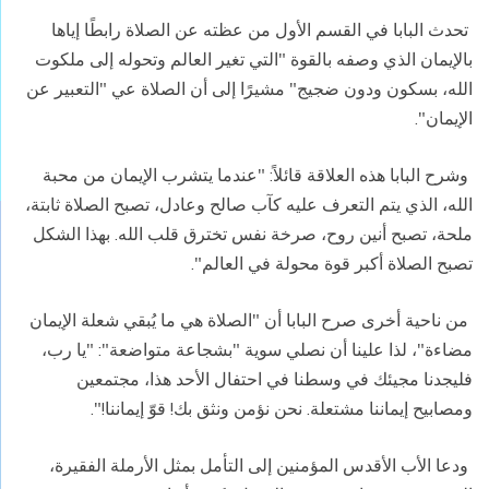
تحدث البابا في القسم الأول من عظته عن الصلاة رابطًا إياها
بالإيمان الذي وصفه بالقوة "التي تغير العالم وتحوله إلى ملكوت
الله، بسكون ودون ضجيج" مشيرًا إلى أن الصلاة عي "التعبير عن
الإيمان
".
وشرح البابا هذه العلاقة قائلاً: "عندما يتشرب الإيمان من محبة
الله، الذي يتم التعرف عليه كآب صالح وعادل، تصبح الصلاة ثابتة،
ملحة، تصبح أنين روح، صرخة نفس تخترق قلب الله. بهذا الشكل
تصبح الصلاة أكبر قوة محولة في العالم
".
من ناحية أخرى صرح البابا أن "الصلاة هي ما يُبقي شعلة الإيمان
مضاءة"، لذا علينا أن نصلي سوية "بشجاعة متواضعة": "يا رب،
فليجدنا مجيئك في وسطنا في احتفال الأحد هذا، مجتمعين
ومصابيح إيماننا مشتعلة. نحن نؤمن ونثق بك! قوّ إيماننا
!".
ودعا الأب الأقدس المؤمنين إلى التأمل بمثل الأرملة الفقيرة،