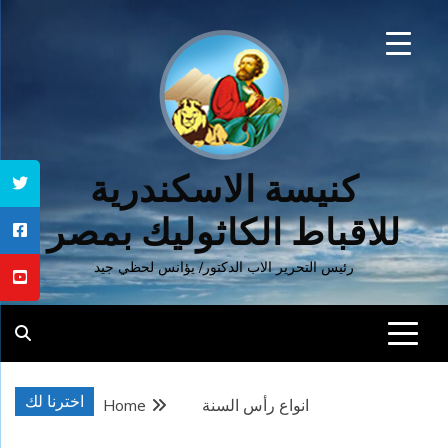
Ski
t
conten
كنيسة الاسكندرية
للاقباط الكاثوليك بمصر
رئيس التحرير الاب الدكتور/ يؤانس لحظي جيد
اخترنا لك
انواع رأس السنة
Home