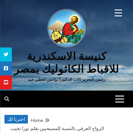
Ski
t
conten
كنيسة الاسكندرية
للاقباط الكاثوليك بمصر
رئيس التحرير الاب الدكتور/ يؤانس لحظي جيد
اخترنا لك
Home
الزواج العرفي بالنسبة للمسيحيين بقلم نورا‏ ‏نجيب‏