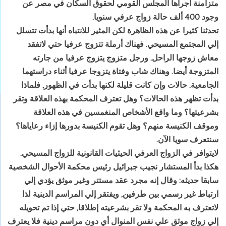
‏متزامنة‏ ‏أجراها‏ ‏المجلس‏ ‏القومي‏ ‏لحقوق‏ ‏السكان‏ ‏في‏ ‏مصر‏ ‏عن‏
‏وجود‏ 400 ‏ألف‏ ‏حالة‏ ‏زواج‏ ‏عرفي‏ ‏سنويا‏.‏
تحدثنا‏ ‏كثيرا‏ ‏عن‏ ‏هذه‏ ‏الظاهرة‏ ‏لكن‏ ‏المثير‏ ‏للانتباه‏ ‏أنها‏ ‏بدأت‏ ‏تتسلل‏
‏إلي‏ ‏المجتمع‏ ‏المسيحي‏.‏ فهناك‏ ‏أرملة‏ ‏تتزوج‏ ‏عرفيا‏ ‏حتي‏ ‏لاتفقد‏
‏معاش‏ ‏زوجها‏ ‏الراحل‏.‏ ورجل‏ ‏متزوج‏ ‏يتزوج‏ ‏عرفيا‏ ‏من‏ ‏جارته‏
‏المتزوجة‏ ‏أيضا‏. ‏وهناك‏ ‏شاب‏ ‏وفتاة‏ ‏يتزوجا‏ ‏عرفيا‏ ‏أثناء‏ ‏دراستهما‏
‏الجامعية‏.‏ حالات‏ ‏وإن‏ ‏كانت‏ ‏قليلة‏ ‏لكنها‏ ‏بدأت‏ ‏في‏ ‏الظهور‏,‏ فلماذا‏
‏بدأت‏ ‏تظهر‏ ‏هذه‏ ‏الحالات؟ وهل‏ ‏تعترف‏ ‏المحكمة‏ ‏بهذه‏ ‏العلاقة‏ ‏وتقر‏
‏بشرعيتها؟ وما‏ ‏واقع‏ ‏الأشخاص‏ ‏المنغمسين‏ ‏في‏ ‏هذه‏ ‏العلاقة‏
‏وموقف‏ ‏الكنيسة‏ ‏منهم؟ وهل‏ ‏تقوم‏ ‏الكنيسة‏ ‏بدورها‏ ‏إزاء‏ ‏رعاياها؟
سنتعرف‏ ‏سويا‏ ‏الآن‏.‏
لايتوافر‏ ‏في‏ ‏الزواج‏ ‏العرفي‏ ‏الحيثيات‏ ‏القانونية‏ ‏للزواج‏ ‏المسيحي‏.‏
هكذا‏ ‏بدأ‏ ‏المستشار‏ ‏نجيب‏ ‏جبرائيل‏ ‏رئيس‏ ‏محكمة‏ ‏الأحوال‏ ‏الشخصية‏
‏سابقا‏ ‏حديثه‏:‏ وقال‏ ‏إنه‏ ‏مجرد‏ ‏عقد‏ ‏مستتر‏ ‏وغير‏ ‏موثق‏ ‏يؤدي‏ ‏إلي‏
‏ارتباط‏ ‏غير‏ ‏رسمي‏ ‏بين‏ ‏طرفين‏,‏ ويفتقر‏ ‏إلي‏ ‏المراسم‏ ‏الدينية‏ ‏لذا‏
‏لاتعترف‏ ‏به‏ ‏المحكمة‏ ‏ولا‏ ‏تقر‏ ‏بشرعيته‏ ‏إطلاقا‏,‏ حتي‏ ‏إذا‏ ‏تم‏ ‏تحويله‏
‏إلي‏ ‏زواج‏ ‏موثق‏ ‏علي‏ ‏نفس‏ ‏المنوال‏ ‏أي‏ ‏دون‏ ‏مراسم‏ ‏دينية‏ ‏فلا‏ ‏يعترف‏