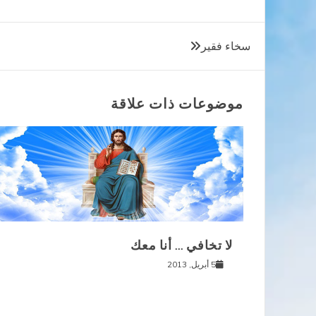
تصفّح
سخاء فقير
المقالات
موضوعات ذات علاقة
لا تخافي … أنا معك
5 أبريل, 2013