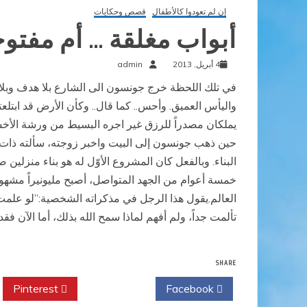
إن لم تعودوا كالأطفال
قصص وحكايات
أبواب مغلقة … أم مفتو
4 أبريل, 2013
admin
في تلك اللحظة خرج جونسون الى الشارع بلا هدف وبلا 
واليأس العميق. وأحس.. كما قال.. وكأن الأرض قد ابتلع
يملكان مصدراً للرزق غير اجره البسيط من ورشة الأخش
حين ذهب جونسون إلى البيت واخبر زوجته، سألته ذات 
البناء. وبالفعل كان المشروع الأوّل له هو بناء منزل
خمسة أعوام من الجهد المتواصل، أصبح مليونيراً مشهور
العالم.يقول هذا الرجل في مذكراته الشخصية:”لو علمت
تألمت جداً، ولم أفهم لماذا سمح الله بذلك، أما الآن ف
SHARE
Pinterest
Twitter
Facebook