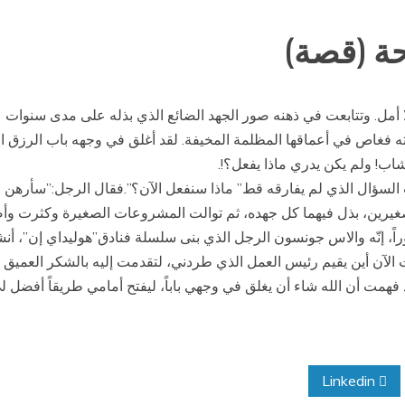
حة (قصة)
أمل. وتتابعت في ذهنه صور الجهد الضائع الذي بذله على مدى سنوات ع
ته فغاص في أعماقها المظلمة المخيفة. لقد أغلق في وجهه باب الرزق الو
اب! ولم يكن يدري ماذا يفعل؟!.
السؤال الذي لم يفارقه قط” ماذا سنفعل الآن؟”.فقال الرجل:”سأرهن 
ين صغيرين، بذل فيهما كل جهده، ثم توالت المشروعات الصغيرة وكثرت و
اً، إنّه والاس جونسون الرجل الذي بنى سلسلة فنادق”هوليداي إن”، أنش
 الآن أين يقيم رئيس العمل الذي طردني، لتقدمت إليه بالشكر العميق
قد فهمت أن الله شاء أن يغلق في وجهي باباً، ليفتح أمامي طريقاً أفضل 
Linkedin