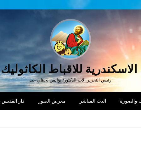
الاسكندرية للاقباط الكاثوليك
رئيس التحرير الاب الدكتور/ يؤانس لحظي جيد
 والصورة
البث المباشر
معرض الصور
دار القديس