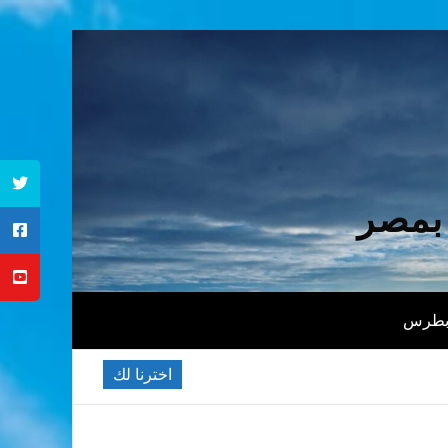
 بمصر
 بطرس
اخترنا لك