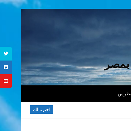
 بمصر
 بطرس
اخترنا لك