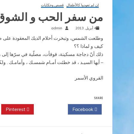
إن لم تعودوا كالأطفال
قصص وحكايات
من سفر الحب و الشوق
4 أبريل, 2013
admin
وطلعت الشمس، وتبخرت أحلام الديك المعقودة على صياح
كيف و لماذا ؟؟
ذلك أنّ دجاجة مسكينة، قوقأت، مصلّية في سرّها إلى
– أيها السيـد ، قد خطئت أمـام شمسـك ، وأمامـك . ولكن
القروي الأسمر
SHARE
Pinterest
Twitter
Facebook