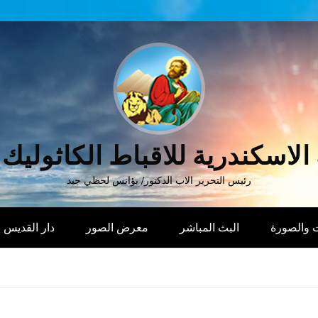
الاسكندرية للاقباط الكاثوليك
رئيس التحرير الاب الدكتور/ يؤانس لحظي جيد
 والصورة
البث المباشر
معرض الصور
دار القديس