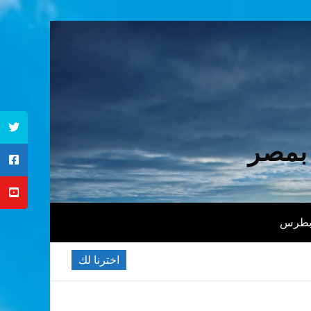
 بمصر
 بطرس
اخترنا لك