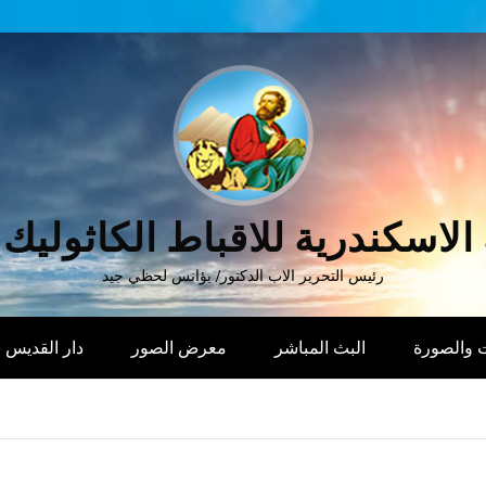
الاسكندرية للاقباط الكاثوليك
رئيس التحرير الاب الدكتور/ يؤانس لحظي جيد
 والصورة
البث المباشر
معرض الصور
دار القديس