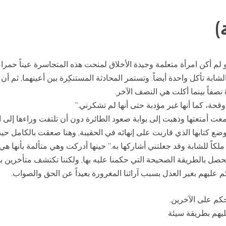
)
لو لم أكن امرأة متعلمة وجيدة الأخلاق لمنحت هذه المتجاسرة عيناً حمرا
ة تأكل واحدة أيضاً. وتستمر المحادثة المستنكِرة بين أعينهما, ثم أن
فاً بينما أكلت هي النصف الآخر.
حة، كما أنها غير مؤدبة حتى أنها لم تشكرني.”
أمتعتها وذهبت إلى بوابة صعود الطائرة دون أن تلتفت وراءها إلى ال
ع كتابها الذي قاربت على إنهائه في الحقيبة, وهنا صعقت بالكامل ح
ملكاً للشابة وقد جعلتني أشاركها به.” حينها أدركت وهي متألمة بأنها هي
 يحصل بالطريقة الصحيحة التي حكمنا عليه بها, ولكننا نكتشف متأخرين ب
حكم عليهم بغير العدل بسبب آرائنا المغرورة بعيداً عن الحق والصواب.
حكم على الآخرين.
ليهم بطريقة سيئة