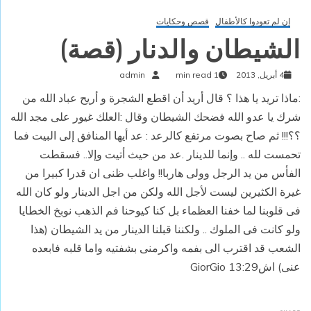
إن لم تعودوا كالأطفال
قصص وحكايات
الشيطان والدنار (قصة)
4 أبريل, 2013
1 min read
admin
:ماذا تريد يا هذا ؟ قال أريد أن اقطع الشجرة و أريح عباد الله من
شرك يا عدو الله فضحك الشيطان وقال :العلك غيور على مجد الله
؟؟!!! ثم صاح بصوت مرتفع كالرعد : عد أيها المنافق إلى البيت فما
تحمست لله .. وإنما للدينار .عد من حيث أتيت وإلا.. فسقطت
الفأس من يد الرجل وولى هاربا!! واغلب ظنى ان قدرا كبيرا من
غيرة الكثيرين ليست لأجل الله ولكن من اجل الدينار ولو كان الله
فى قلوبنا لما خفنا العظماء بل كنا كيوحنا فم الذهب نوبخ الخطايا
ولو كانت فى الملوك .. ولكننا قبلنا الدينار من يد الشيطان (هذا
الشعب قد اقترب الى بفمه واكرمنى بشفتيه واما قلبه فابعده
عنى) اش13:29 GiorGio