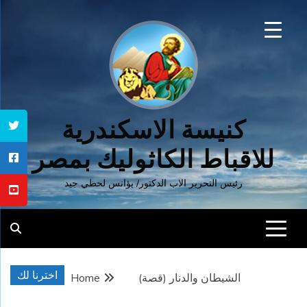
Ski
t
conten
كنيسة الاسكندرية
للاقباط الكاثوليك بمصر
رئيس التحرير الاب الدكتور/ يؤانس لحظي جيد
اخترنا لك
الشيطان والدنار (قصة)
Home