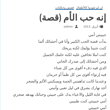
إن لم تعودوا كالأطفال
قصص وحكايات
إنه حب الأم (قصة)
4 أبريل, 2013
admin
حبيبتي أمي
بدأت قصة الحب الكبير وأنا في أحشائك ألما
كنت جنينا يؤلمك لكنه يريحك
كنت املا تخافين عليه لكنه حلمك الجميل
ومن أحشائك إلى صدرك الحاني
الذي فيه دفء أقوى من كل شتاء
فيه إرتواء أقوى من كل ظمأ أو حرمان
وعندما كانت تداهمني الحمة ويسكنني الألم والضجر
أجد نهارك يشرق في ليل تعبي وأنيني
في غاية الليل والاعياء يدك على جبيني وحنانك يهدهد ضجري
أمي حبيبتي كنت طبيبي
أمي حبيبتي