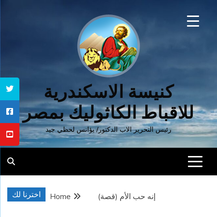
Ski
t
conten
كنيسة الاسكندرية
للاقباط الكاثوليك بمصر
رئيس التحرير الاب الدكتور/ يؤانس لحظي جيد
اخترنا لك
إنه حب الأم (قصة)
Home