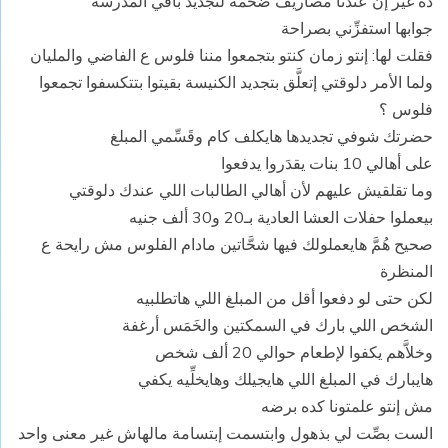
ده غير إن عندنا مصاريف ضخمة لتجديد باقي المدرسة
جوابها استفزِّني بصراحة
فقلت لها: إنتو زمان كنتو بتجمعوا مننا فلوس ع الفاضي والمليان
ولما الأمر دلوقتي إتعلَّق بتجديد الكنيسة بقيتوا بتتكسفوا تجمعوا
فلوس ؟
حضرتك شوفي تجديدها هايكلف كام وقَسِّمي المبلغ
على أهالي 10 بنات يقدَروا يدفعوا
وما تقلقيش عليهم لأن أهالي الطالبات اللي عندك دلوقتي
بيعملوا حفلات العشا العادية بـ20 و30 ألف جنيه
صحيح هُمَّ هايعملولك فيها شحَّاتين مادام الفلوس مش رايحة ع
المنظرة
لكن حتى لو دفعوا أقل من المبلغ اللي هاتطلبيه
الشخص اللي بارك في السمكتين والخَمَس أرغفة
وخلاَّهم يكفوا لإطعام حوالي 20 ألف شخص
هايبارك في المبلغ اللي هايجيلك وهايخلِّيه يكفي
مش إنتو علمتونا كده برضه
الست بصِّت لي بذهول وابتسمت إبتسامة مالهاش غير معنى واحد