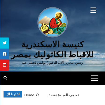
Ski
t
conten
كنيسة الاسكندرية
للاقباط الكاثوليك بمصر
رئيس التحرير الاب الدكتور/ يؤانس لحظي جيد
اخترنا لك
تعريف الغباوة (قصة)
Home