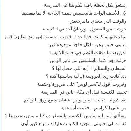
إتمتعوا بكل لحظة باقية لكم هنا في المدرسة
لإن للأسف الواحد مابيحسش بقيمة الحاجة إلا لما بيفقدها
والوقت اللي بيعدي مابيرجعش
خرجت من الفصول .. ورجليَّ أخدتني للكنيسة
لما دخلتها ماكانش فيها حد ! .. قعدت وحسيت إني مش عايزة أقوم
إنتابني حنين رهيب لكل حاجة موجودة فيها
لكن بعد ما دققت النظر في حالة الكنيسة
حزنت جداً لأنها ماسلمتش من تأثير الزمن !
الحيطان والستاير ! .. إيه اللي حصل لها ؟
دي كانت زي العروسة ! .. ليه سايبينها كده ؟
وقررت أقول لـ”سير لوبيز” على ضرورة وحتمية
تجديد الكنيسة قبل أي مكان تاني في المدرسة
بعد شوية .. دخلت “سير لوبيز” عشان تجمع ورق الترانيم
من على الكراسي .. فقمت أساعدها
وسألتها: إنتو ليه سايبين الكنيسة بالمنظر ده ؟ ليه مش بتجددوها ؟
فقالت لي: حبيبتي .. تجديد الكنيسة هايكلف مبلغ كبير أوي