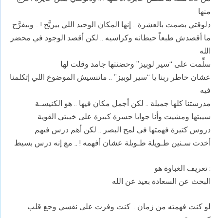
منها
دلوقتي بصمت بالعشرة .. إنها المكان الوحيد اللي بيريَّح ! .. وبيفرَّح
ما أقصدش طبعاً حيطانه وكراسيه .. لكن أقصد الوجود في محضر
الله
سلِّمت على “سير لوبيز” وحضنتها جامد وقلت لها
عشان خاطر ربنا يا “سير لوبيز” .. ماتنسيش الموضوع اللي إتكلمنا
فيه
مدرستنا كلها جميلة .. لكن أجمل مكان فيها .. هو الكنيسـة
سيبتها ومشيت وأنا جوايا حسرة كبيرة على خيبتي القوية
دروس كتيرة فهمتها في لمح البصر .. لكن أهم درس فيهم
أخدت سـنين طـويلة طـويلة عشان أفهمه ! .. مع إنه درس بسيط
: تعريف الغباوة هو
البحث عن السعادة بعيد عن الله
لو كنت فهمته من زمان .. كنت وفرت على نفسي وجع قلب