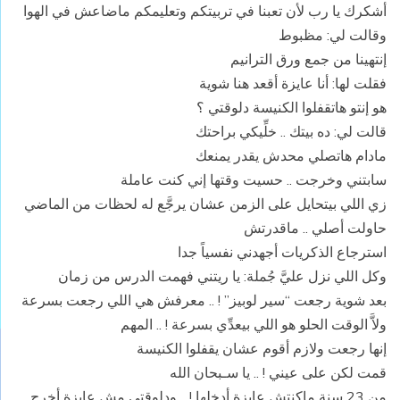
أشكرك يا رب لأن تعبنا في تربيتكم وتعليمكم ماضاعش في الهوا
وقالت لي: مظبوط
إنتهينا من جمع ورق الترانيم
فقلت لها: أنا عايزة أقعد هنا شوية
هو إنتو هاتقفلوا الكنيسة دلوقتي ؟
قالت لي: ده بيتك .. خلِّيكي براحتك
مادام هاتصلي محدش يقدر يمنعك
سابتني وخرجت .. حسيت وقتها إني كنت عاملة
زي اللي بيتحايل على الزمن عشان يرجَّع له لحظات من الماضي
حاولت أصلي .. ماقدرتش
استرجاع الذكريات أجهدني نفسياً جدا
وكل اللي نزل عليَّ جُملة: يا ريتني فهمت الدرس من زمان
بعد شوية رجعت “سير لوبيز” ! .. معرفش هي اللي رجعت بسرعة
ولاَّ الوقت الحلو هو اللي بيعدِّي بسرعة ! .. المهم
إنها رجعت ولازم أقوم عشان يقفلوا الكنيسة
قمت لكن على عيني ! .. يا سـبحان الله
من 23 سنة ماكنتش عايزة أدخلها ! .. ودلوقتي مش عايزة أخرج