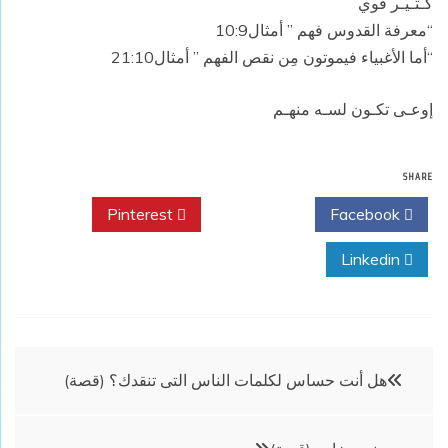
كـتـيـر قوي
“معرفة القدوس فهم ” أمثال10:9
“أما الأغبياء فيموتون مِن نقص الفهم ” أمثال21:10
إوعـى تكـون لسـه منهـم
SHARE
Pinterest
Twitter
Facebook
Linkedin
تصفّح
هل أنت حساس لكلمات الناس التى تنقدك؟ (قصة)
المقالات