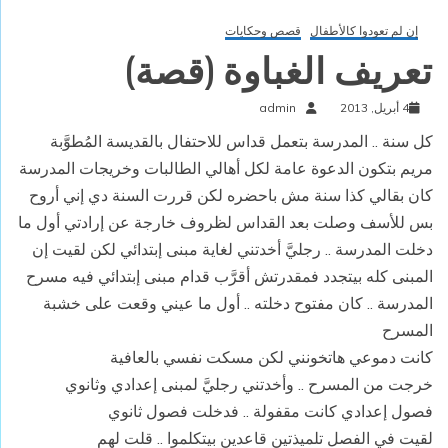
إن لم تعودوا كالأطفال
قصص وحكايات
تعريف الغباوة (قصة)
4 أبريل, 2013
admin
كل سنة .. المدرسة بتعمل قداس للاحتفال بالقديسة المُطوَّبة
مريم بتكون الدعوة عامة لكل أهالي الطالبات وخريجات المدرسة
كان بقالي كذا سنة مش باحضره لكن قررت السنة دي إني أروح
بس للأسف وصلت بعد القداس لظروف خارجة عن إرادتي أول ما
دخلت المدرسة .. رجليَّ أخدتني لغاية مبنى إبتدائي لكن لقيت إن
المبنى كله بيتجدد فمقدرتش أقرَّب قدام مبنى إبتدائي فيه مسرح
المدرسة .. كان مفتوح دخلته .. أول ما عيني وقعت على خشبة
المسرح
كانت دموعي هاتخونني لكن مسكت نفسي بالعافية
خرجت من المسرح .. وأخدتني رجليَّ لمبنى إعدادي وثانوي
فصول إعدادي كانت مقفولة .. فدخلت فصول ثانوي
لقيت في الفصل تلميذتين قاعدين بيتكلموا .. قلت لهم