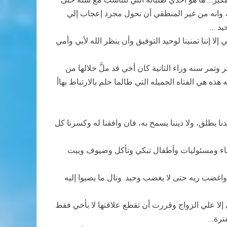
ت، وانه من غير المنطقي أن نحول مجرد إعجاب إلي
يد …
ا إننا تمنينا لوحيد التوفيق وأن ينظر الله لأبي وأمي
تمر سنه وراء الثانية كان أخي قد ملَّ خلالها من
ه هي الفتاه الجميله التي طالما حلم بالارتباط بهاأ
ا يطلق، ولا ديننا يسمح به، فان وافقنا له وكسرنا كل
ج أعباء ومسئوليات وأطفال تبكي وتأكل وضيوف وبيت
ي واغضب ربه حتى لا يغضب وحيد. ونال ما يصبوا إليه
لا علي الزواج وقررت أن تقطع علاقتها لا بأخي فقط
فترة…