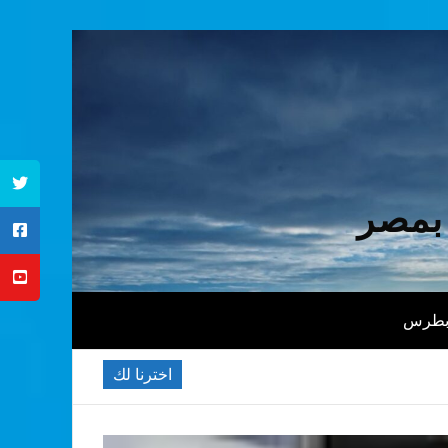
 بمصر
 بطرس
اخترنا لك