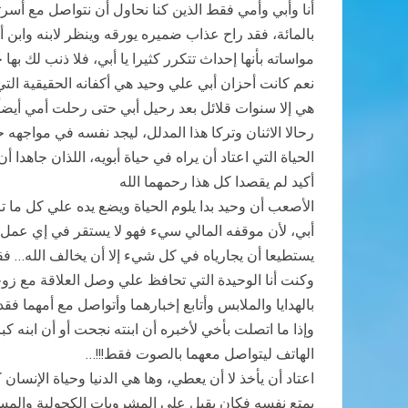
أنا وأبي وأمي فقط الذين كنا نحاول أن نتواصل مع أسرته
بالمائة، فقد راح عذاب ضميره يورقه وينظر لابنه وابن 
مواساته بأنها إحداث تتكرر كثيرا يا أبي، فلا ذنب لك 
نعم كانت أحزان أبي علي وحيد هي أكفانه الحقيقية الت
هي إلا سنوات قلائل بعد رحيل أبي حتى رحلت أمي أيضا
رحالا الاثنان وتركا هذا المدلل، ليجد نفسه في مواجهه
الحياة التي اعتاد أن يراه في حياة أبويه، اللذان جاهدا أ
أكيد لم يقصدا كل هذا رحمهما الله
الأصعب أن وحيد بدا يلوم الحياة ويضع يده علي كل ما ت
أبي، لأن موقفه المالي سيء فهو لا يستقر في إي عمل لأن
يستطيعا أن يجارياه في كل شيء إلا أن يخالف الله… فقد ر
وكنت أنا الوحيدة التي تحافظ علي وصل العلاقة مع زو
بالهدايا والملابس وأتابع إخبارهما وأتواصل مع أمهما 
وإذا ما اتصلت بأخي لأخبره أن ابنته نجحت أو أن ابنه
الهاتف ليتواصل معهما بالصوت فقط!!!…
اعتاد أن يأخذ لا أن يعطي، وها هي الدنيا وحياة الإن
يمتع نفسه فكان يقبل علي المشروبات الكحولية والمسكر