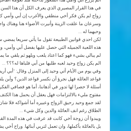
في هذا القرار المصيري الذي يعرف الكل أن هذا السن ي
زواج لم يكن فكر أخي منطقي والأغرب إن أبي وأمي كانا 
وسرعان ما علقت الزينة وأنيرت الأضواء هنا وهناك واجتمع
وحبهما له …
لكن احدي قوانين الطبيعة تقول ما يأتي سريعا يمضي سري
هذه اللعبة الجميله التي حصل عليها بفضل أبي وأمي، ولم
لم يبالي بشيء فهو كما اعتاد يلعب وبلهو ثم يلقي ما يم
الم يكن زواج وحيد لعبه طلبها من أبي فلباها له؟؟؟ …
وفي يوم من الأيام أتي وحيد إلى المنزل وقال: “أبي أري
قواعد العائلة فهل نجرؤ أن نكسر قواعد الدين؟ وأين 
أسئلة لا حصرا لها تدور في أذهاننا، أما هو فصافي الفك
مفتوح مليء بالالتزامات فهل يعقل أن يحمل هذا الكتف ا
لقد جمع وحيد رحيق الزواج وعبيره أما أشواكه فلا شان ل
الطلاق رغم انف العائلة والدين وكل شيء …
ويبدوا أن زوجة أخي كانت قد عرفت في هذه المدة القص
بل بالعائلة بأكملها، وان تعمل لتربي أبنائها. وراح أخي 