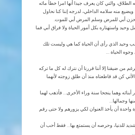
 الطلاق، والتي كان يعرف جيدا أنها امرا خطأ مائه
ويضيع منه سلامه الداخلي، لدرجه إننا كنا نحاول
م الحزن أبي للمرض وسلم المرض أبي للموت.
وحيد واستهتاره بكل أمور الحياة ولا فراق أبي فما
قلب وحيد الذي رأى أن الحياة كما هي وليست تلك
ل وجوه الحياة …
م من ضيقنا إلا أننا قررنا أن نترك له كل ما تركه
الأتي كن قد قاطعتاه منذ أن طلق زوجته لأنهما
بنائه وهما ينجحا سنة وراء الأخرى… فأذهب لهما
نها وجمالها…
 واحدة أن يأخذ العنوان لكي يزورهم ولا حتى رقم
لشديد للدنيا، وحرصه أن يستمتع بها… فقط أحب أن
.