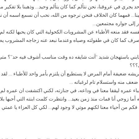
 يجري في عروقنا، نحن نتألم كما كان يتألم وحيد… وذهبنا بلا تفكير مس
ينا… فمهما كان الخلاف فنحن نرجوه من الله، نحب أن نسمع اسمه أن نحد
هار إلى جواره مجتمعين…
فسه فقد منعه الأطباء عن المشروبات الكحولية التي كان يحبها لكنه ل
 يتصرف كما كان في طفولته وصباه وعندما نبعد عنه زجاجه المشروب يص
ابني باستهجان شديد “آنت شايفه ده وقت مناسب أشوف فيه حد”؟ متى إ
؟؟؟
يشه ضعيفة أمام المرض لا يستطيع أن يلتزم بأمر واحد للأطباء … لقد ك
 ضعف منه واستسلام تام لرغباته …
مره ليقفا معنا في وداعه، في جنازته، لكني اكتشفت ان عمره لم يجم
ما زوجي أنا فمات منذ زمن بعيد… وانتظرت كلمت ابنته التي أحبها بلا
… فكم من أحياء معنا لكنهم موتي لا وجود لهم… لكي كل العزاء يا عمتي