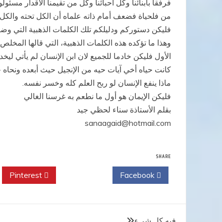
فرفقا بأبنائنا وكل أحبائنا وكل من تقيمنا الأقدار مسئ
من فلحياة فضعف أمام ذاته علماه أن الكل تحته والكل ل
فليكن دستوركم ودليلكم تلك الكلمات الذهبية التي وضع
وهذا ما تؤكده هذه الكلمات الذهبية، التي قالها المخلص
الأول فليكن خادما للجميع لان ابن الإنسان لم يأتي ليخ
كانت حياه أخي آيات حيه من الإنجيل حيث أبعده ونحاه جا
ماذا ينفع الإنسان لو ربح العلم كله وخسر نفسه.
فليكن الإيمان هو أول ما نطعم به غرسنا الغالي
بقلم الأستاذة سناء لحظي جيد
sanaagaid@hotmail.com
SHARE
Pinterest
Twitter
Facebook
تصفّح
فيه كل شيء