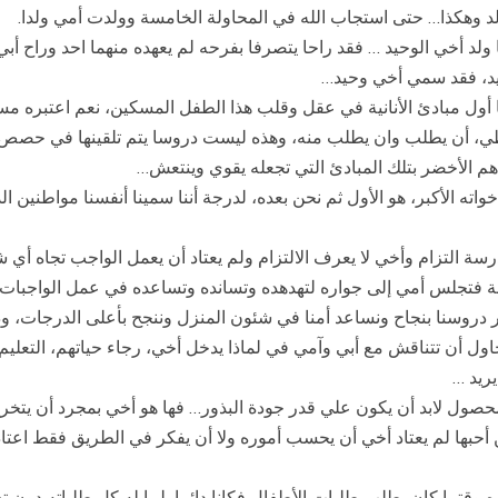
لولد وهكذا… حتى استجاب الله في المحاولة الخامسة وولدت أمي ولدا.
لد أخي الوحيد … فقد راحا يتصرفا بفرحه لم يعهده منهما احد وراح 
حيد، فقد سمي أخي وحيد…
ل مبادئ الأنانية في عقل وقلب هذا الطفل المسكين، نعم اعتبره مسكينا
يعطي، أن يطلب وان يطلب منه، وهذه ليست دروسا يتم تلقينها في حصص 
هم الأخضر بتلك المبادئ التي تجعله يقوي وينتعش…
ته الأكبر، هو الأول ثم نحن بعده، لدرجة أننا سمينا أنفسنا مواطنين الد
رسة التزام وأخي لا يعرف الالتزام ولم يعتاد أن يعمل الواجب تجاه أ
ة فتجلس أمي إلى جواره لتهدهده وتسانده وتساعده في عمل الواجبات و
دروسنا بنجاح ونساعد أمنا في شئون المنزل وننجح بأعلى الدرجات، ودخلت
حاول أن تتناقش مع أبي وآمي في لماذا يدخل أخي، رجاء حياتهم، التعلي
يريد …
حصول لابد أن يكون علي قدر جودة البذور… فها هو أخي بمجرد أن يتخرج م
أحبها لم يعتاد أخي أن يحسب أموره ولا أن يفكر في الطريق فقط اعتاد أن
ه وقتما كان يطلب طلبات الأطفال فكانا دائما يلبيا له كل طلباته دون 