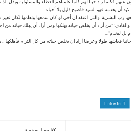
ولون عنهم فكلما زاد حبنا لهم كلما علمناهم العطاء والمسئولية وبذل ا
ابد أن يخدمه فهو السيد فأصبح ذليل بلا أحباء…
ها رب البشرية. والتي اعتقد ان أخي لو كان سمعها وتعلمها لكان تغير
 والفادي: “من أراد أن يخلص حياته يهلكها ومن أراد أن يهلك حياته من 
دم بل ليخدم”…
نبا فعاشها طولا وعرضا أراد أن يخلص حياته من كل التزام فأهلكها… وكا
Linkedin
الحصاد – قصة