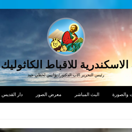
الاسكندرية للاقباط الكاثوليك
رئيس التحرير الاب الدكتور/ يؤانس لحظي جيد
 والصورة
البث المباشر
معرض الصور
دار القديس