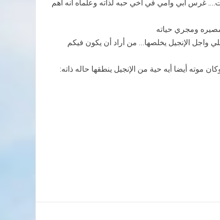
لذات…. غرس أبي وأمي في أخي حبه لذاته وعلماه انه أهم
 مصيره ومجري حياته
اجلي واجل الإنجيل يخلصها… من أراد أن يكون فيكم
ن موته أيضا أيه حية من الإنجيل ينطقها حاله ذاته: