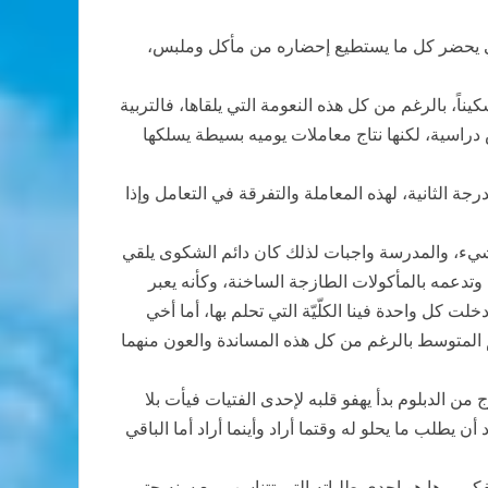
أبي يحضر كل ما يستطيع إحضاره من مأكل وملبس،
ً، بالرغم من كل هذه النعومة التي يلقاها، فالتربية
دراسية، لكنها نتاج معاملات يوميه بسيطة يسلكها
رجة الثانية، لهذه المعاملة والتفرقة في التعامل وإذا
ي شيء، والمدرسة واجبات لذلك كان دائم الشكوى يلقي
تدعمه بالمأكولات الطازجة الساخنة، وكأنه يعبر
 كل واحدة فينا الكلّيّة التي تحلم بها، أما أخي
م المتوسط بالرغم من كل هذه المساندة والعون منهما
ن الدبلوم بدأ يهفو قلبه لإحدى الفتيات فيأت بلا
 يطلب ما يحلو له وقتما أراد وأينما أراد أما الباقي
تفكير… ها هو احدي طلباته التي تتناسب مع سنه حتى