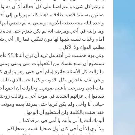
وبرغم كل شيء واعتراضنا علي كل أفعاله ألا أن دم واحد
صلتهن به، منذ قضيه طلاقه، ذهبنا كلنا مهرولين إلي أخ
واحده ليله معه تعطيه الأدوية، وتعتني به ثم نقضي الن
وما رايته في أخي ومرضه انه لم يكن يلتزم حتى تجاه ن
أمام رغبات نفسه يلبيها لها دون تفكير، فما زال أخي
يطلب الدواء ولا الأكل…
وفي يوم همست في أذنه هل تريد أن تري أبنائك؟؟ فأج
تستطيع أن تمنع نفسك من الكحوليات متى ومتى ومتى
ما زالت كل الأسئلة حائرة إمام أخي حتى وهو يتهاوى كر
ونحن نقف عاجزين بكل الادويه وبكل الحب الذي يقابله
مات أخي وصرخت بأعلى صوتي… وحاولت أن اجمع أحباء ع
يقدموا لي عزائهم الشديد في موت أخي… وقالت زوجته أ
حياتي أنا وأخي ولم يكن قريبا حتى يمزقنا بعده وموته
فقد ضنت بالكلمة ولن أستطيع أن ألومها.
ألومك أنت يا أبي وأنت يا أمي في مرقدكما .
ولا أري إلا أن أخي كان أول ضحايا نفسه وضحاياكم