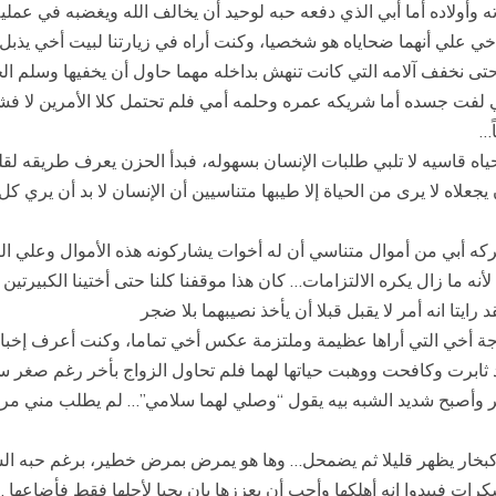
 وأولاده أما أبي الذي دفعه حبه لوحيد أن يخالف الله ويغضبه في عمليه
أخي علي أنهما ضحاياه هو شخصيا، وكنت أراه في زيارتنا لبيت أخي يذبل 
بها حتى نخفف آلامه التي كانت تنهش بداخله مهما حاول أن يخفيها وسل
ي لفت جسده أما شريكه عمره وحلمه أمي فلم تحتمل كلا الأمرين لا فشل 
ً…
 حياه قاسيه لا تلبي طلبات الإنسان بسهوله، فبدأ الحزن يعرف طريقه ل
ن يجعلاه لا يرى من الحياة إلا طيبها متناسيين أن الإنسان لا بد أن يري ك
ركه أبي من أموال متناسي أن له أخوات يشاركونه هذه الأموال وعلي الرغ
ه ما زال يكره الالتزامات… كان هذا موقفنا كلنا حتى أختينا الكبيرتين 
ايتا انه أمر لا يقبل قبلا أن يأخذ نصيبهما بلا ضجر
جة أخي التي أراها عظيمة وملتزمة عكس أخي تماما، وكنت أعرف إخبار أ
فقد ثابرت وكافحت ووهبت حياتها لهما فلم تحاول الزواج بأخر رغم صغر س
 كبر وأصبح شديد الشبه بيه يقول “وصلي لهما سلامي”… لم يطلب مني مرة
سان كبخار يظهر قليلا ثم يضمحل… وها هو يمرض بمرض خطير، برغم حبه ا
ات فيبدوا انه أهلكها وأحب أن يعززها بان يحيا لأجلها فقط فأضاعها …