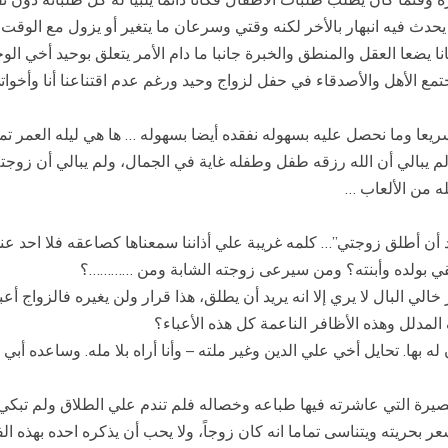
حدث فيه انبهار بالأخر لكنه وقتي وسرعان ما يتغير أو يزول مع الوق
يضعا العقل والمنطق والخبرة جانبا ما دام الأمر يتعلق بوحيد أخي الوح
 الأهل والأصدقاء في حفل لزواج وحيد ورغم عدم اقتناعنا أنا وأخواتي إل
عا وما نحصل عليه بسهوله نفقده أيضا بسهوله … ها هي ليله العمر تمر و
 يبالي أن الله رزقه طفل وطفله غاية في الجمال، ولم يبالي أن زوجته هذ
له من الألعاب …
د أن أطلق زوجتي”… كلمه غريبة علي أذاننا سمعناها كصاعقه فلا احد عندن
يلقي بولده وأبنته؟ ومن سيرعى زوجته الشابة ومن …………؟
ر خالي البال لا يري إلا انه يريد أن يطلق، هذا قرار ولن يغيره فالزوا
لمدلل وهذه الأظافر الناعمة كل هذه الأعباء؟
ه بها. تحايل أخي علي الدين وغير ملته – وأنا أراه بلا مله. وساعده أب
يرة التي عاشرته فيها طباعه وخصاله فلم تندم علي الطلاق ولم تبكي إ
يشعر بحريته ويتناسى تماما انه كان زوجاً، ولا يحب أن يذكره احده بهذه ال