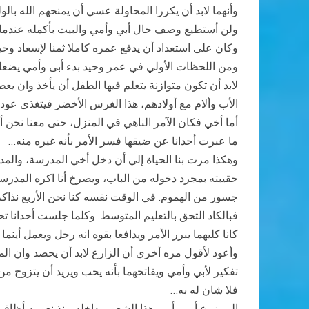
وأنهما لابد أن يكررا المحاولة عسي أن يمنحهم الله با
ولن أستطيع وصف حال أبي وأمي والبيت بأكمله عندما و
وكان على استعداد أن يدفع عمره كاملا ثمنا لإسعاد و
ومن اللحظات الأولي في عمر وحيد بدء أبى وأمي يضعا أو
لابد أن تكون متوازنة يتعلم فيها الطفل أن يأخذ وان 
الأب وألام مع أولادهم، هذا الغرس الأخضر فيتغذى عود
أما أخي فكان الآمر الناهي في المنزل، حتى معنا نحن أخوا
ما عبرت أحدانا عن ضيقها فسر الأمر بأنه غيره منه…
وهكذا مرت بنا الحياة إلي أن دخل أخي المدرسة، والمد
حقيبته بمجرد دخوله من الباب، ويصرخ أنا اكره المدرس
جسور من الهموم. في الوقت نفسه كنا نحن الأربع نذاكر 
فبالكاد التحق بالتعليم المتوسط. وكلما جلست أحدانا ت
كانا كليهما يبرر الأمر ويدافعا بقوه انه رجل ويعمل أينما 
وأعود لأقول مره أخري أن الزارع لابد أن يحصد وان الم
تفكير لأبي وأمي ويفاتحهما بأنه يحب ويريد أن يتزوج من 
فلا شان له به…
الم يزرع أبي وأمي هذا الشعور بداخله منذ نعومه أظافر