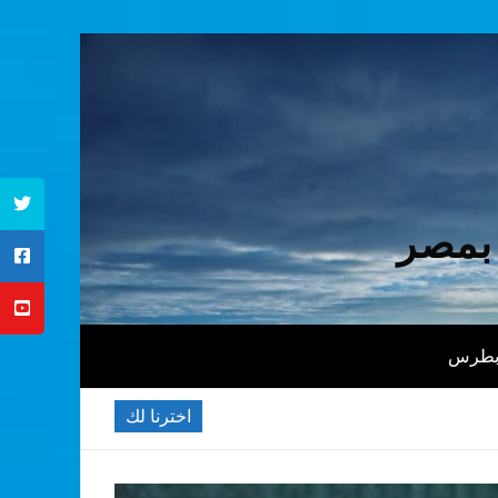
 بمصر
 بطرس
اخترنا لك