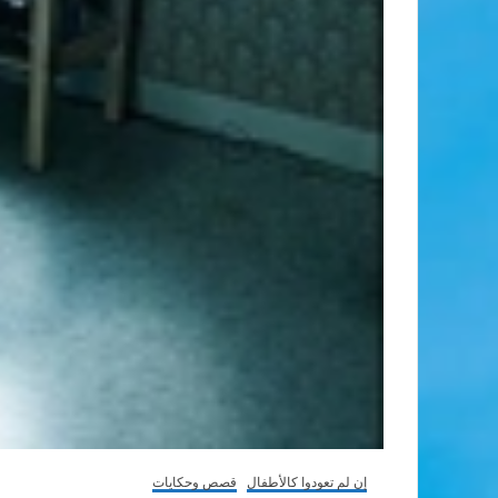
إن لم تعودوا كالأطفال
قصص وحكايات