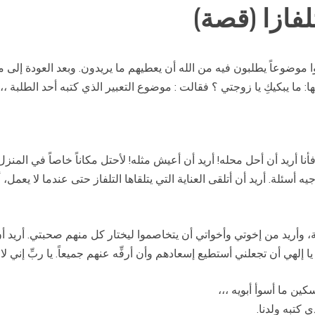
لفازا (قصة)
ا موضوعاً يطلبون فيه من الله أن يعطيهم ما يريدون. وبعد العودة إلى 
ا يبكيكِ يا زوجتي ؟ فقالت : موضوع التعبير الذي كتبه أحد الطلبة ،،،
ً! فأنا أريد أن أحل محله! أريد أن أعيش مثله! لأحتل مكاناً خاصاً في الم
سئلة. أريد أن أتلقى العناية التي يتلقاها التلفاز حتى عندما لا يعمل،
 وأريد من إخوتي وأخواتي أن يتخاصموا ليختار كل منهم صحبتي. أريد 
 إلهي أن تجعلني أستطيع إسعادهم وأن أرفِّه عنهم جميعاً. يا ربِّ إني 
كين ما أسوأ أبويه ،،،
 كتبه ولدنا.