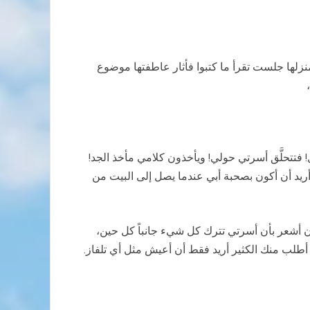
منزلها جلست تقرأ ما كتبوا فأثار عاطفتها موضوع
نزل! فتتحلَّق أسرتي حولي! ويأخذون كلامي مأخذ الجد!
 أريد أن أكون بصحبة أبي عندما يصل إلى البيت من
أن أشعر بأن أسرتي تترك كل شيء جانباً كل حين،
لا أطلب منك الكثير أريد فقط أن أعيش مثل أي تلفاز.