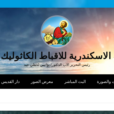
الاسكندرية للاقباط الكاثوليك
رئيس التحرير الاب الدكتور/ يؤانس لحظي جيد
 والصورة
البث المباشر
معرض الصور
دار القديس