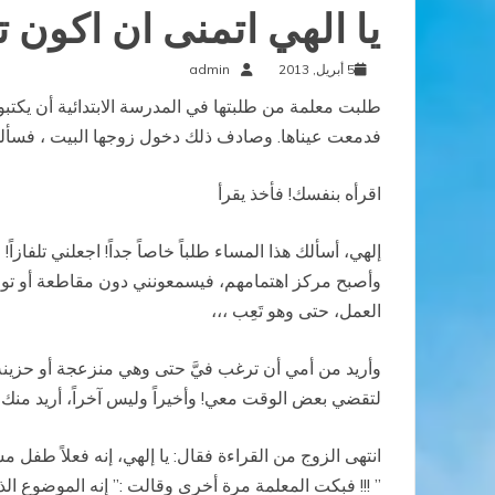
يا الهي اتمنى ان اكون ت
5 أبريل, 2013
admin
طلبت معلمة من طلبتها في المدرسة الابتدائية أن يكتبو
فدمعت عيناها. وصادف ذلك دخول زوجها البيت ، فسألها: م
اقرأه بنفسك! فأخذ يقرأ
إلهي، أسألك هذا المساء طلباً خاصاً جداً! اجعلني تلفازا
وأصبح مركز اهتمامهم، فيسمعونني دون مقاطعة أو توجيه أ
العمل، حتى وهو تَعِب ،،،
وأريد من أمي أن ترغب فيَّ حتى وهي منزعجة أو حزينة،
لتقضي بعض الوقت معي! وأخيراً وليس آخراً، أريد منك يا
انتهى الزوج من القراءة فقال: يا إلهي، إنه فعلاً طفل مس
” !!! فبكت المعلمة مرة أخرى وقالت :” إنه الموضوع الذي