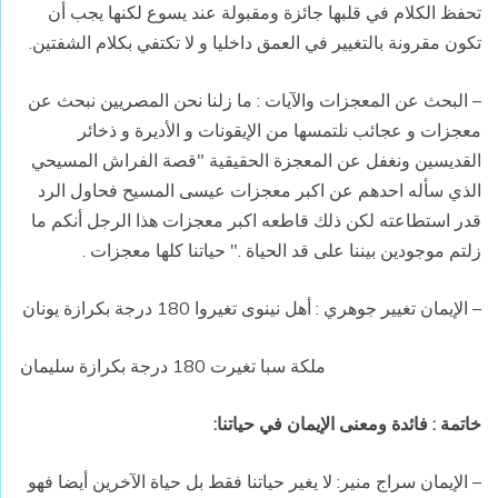
تحفظ الكلام في قلبها جائزة ومقبولة عند يسوع لكنها يجب أن
تكون مقرونة بالتغيير في العمق داخليا و لا تكتفي بكلام الشفتين.
– البحث عن المعجزات والآيات : ما زلنا نحن المصريين نبحث عن
معجزات و عجائب نلتمسها من الإيقونات و الأديرة و ذخائر
القديسين ونغفل عن المعجزة الحقيقية "قصة الفراش المسيحي
الذي سأله احدهم عن اكبر معجزات عيسى المسيح فحاول الرد
قدر استطاعته لكن ذلك قاطعه اكبر معجزات هذا الرجل أنكم ما
زلتم موجودين بيننا على قد الحياة ." حياتنا كلها معجزات .
– الإيمان تغيير جوهري : أهل نينوى تغيروا 180 درجة بكرازة يونان
ملكة سبا تغيرت 180 درجة بكرازة سليمان
خاتمة : فائدة ومعنى الإيمان في حياتنا:
– الإيمان سراج منير:
لا يغير حياتنا فقط بل حياة الآخرين أيضا فهو