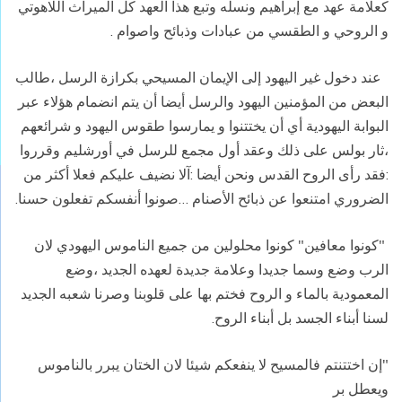
كعلامة عهد مع إبراهيم ونسله وتبع هذا العهد كل الميراث اللاهوتي
و الروحي و الطقسي من عبادات وذبائح واصوام .
عند دخول غير اليهود إلى الإيمان المسيحي بكرازة الرسل ،طالب
البعض من المؤمنين اليهود والرسل أيضا أن يتم انضمام هؤلاء عبر
البوابة اليهودية أي أن يختتنوا و يمارسوا طقوس اليهود و شرائعهم
،ثار بولس على ذلك وعقد أول مجمع للرسل في أورشليم وقرروا
:فقد رأى الروح القدس ونحن أيضا :آلا نضيف عليكم فعلا أكثر من
الضروري امتنعوا عن ذبائح الأصنام …صونوا أنفسكم تفعلون حسنا.
"كونوا معافين" كونوا محلولين من جميع الناموس اليهودي لان
الرب وضع وسما جديدا وعلامة جديدة لعهده الجديد ،وضع
المعمودية بالماء و الروح فختم بها على قلوبنا وصرنا شعبه الجديد
لسنا أبناء الجسد بل أبناء الروح.
"إن اختتنتم فالمسيح لا ينفعكم شيئا لان الختان يبرر بالناموس
ويعطل بر