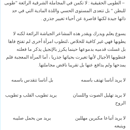
– الطوبى الحقيقية :
لا تكمن في المجاملة الشرقية الرائعة "طوبى
للبطن " بل تتعدى المستوى الحسي واللذة المادية التي في حد
ذاتها جيدة لكنها قاصرة عن أحياء تغيير جذري .
يسوع يعلم ويدرك ويقدر هذه المشاعر الجياشة الرائعة لكنه لا
يطوبها فهي غير كافية للخلاص ،لتطوب امرأة أخرى لم تفتح فاها
بل غسلت قدميه بدموعها حينما يكرز بالإنجيل يذكر ما فعلته
فتطوبها الأجيال لأنها تغيرت بحياتها جذريا ، أما المرأة المعجبة فلم
يمدحها ولم يدافع عنها بل تقريبا ناقض مجاملتها.
لا يريد أناسا تهتف باسمه بل أناسا تتقدس باسمه
لا يريد تهليل الصوت واللسان يريد تطويب القلب و تطويب
الروح
لا يريد أتباعا مكبرين مهللين يريد من يحمل صليبه
ويتبعه