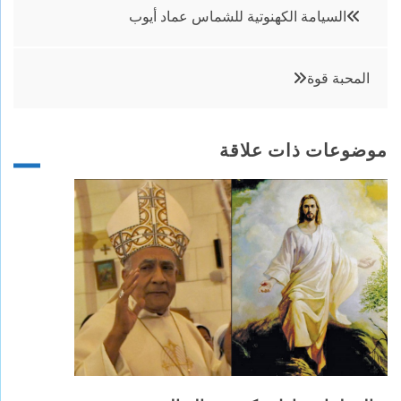
تصفّح
السيامة الكهنوتية للشماس عماد أيوب
المقالات
المحبة قوة
موضوعات ذات علاقة