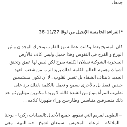
جمعاء.
* القراءة الخامسة الإنجيل من لوقا 11/27-36
كان المسيح يعظ وكانت عظاته تهز القلوب وتحرك الوجدان وتثير
الورع و الفرح في النفوس وهذا جميل وليس كاف فالأرض
الصخرية الشوكية تقبلان الكلمة بفرح لكن ليس لها عمق وتخنق
أشواك وهموم العالم الكلمة .لذلك يريد الرب من شعب العهد
الجديد لا هتاف الشفاه بل تغيير القلوب ، لا أن نكون مستمعين
جيدين فقط بل بالأحرى نسمع و نعمل بالكلمة ،لذلك يرد على
تطويب المرأة بنوع من الشدة فالله لا يريدنا مكبرين مهللين ثم بعد
ذلك منصرفين متناسين وطارحين وراء ظهورنا كلامه ….
– الطوبى لمريم التي تطوبها جميع الأجيال :اليصابات زكريا – يوحنا
– الملائكة – الرعاة – المجوس – سمعان الشيخ – حنة النبية …وهى