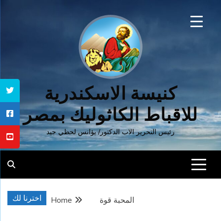
Ski
t
conten
كنيسة الاسكندرية
للاقباط الكاثوليك بمصر
رئيس التحرير الاب الدكتور/ يؤانس لحظي جيد
اخترنا لك
المحبة قوة
Home