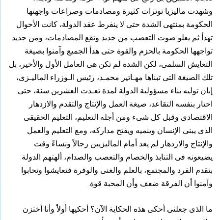
وشهدت ماليزيا توترات كثيرة ومصادمات وصراعات واجهتها
الحكومة بمنتهى الشدة حتى لا ينفرط عقد الدولة، كانت الأحوال
تهدأ ثم يعلو صوت التعصب من جديد وتقع المصادمات، ومن جديد
تواجهها الحكومة بالحزم والقوة حتى هدأ الجميع وآمنوا بصيغة
التعايش السلمى، لكن الشدة لم تكن هى العامل الأول والأخير،
بل
تلك الصيغة التى تبناها مهـاتير محمـد، رئيس الـوزراء الماليـزى،
إبان توليه بناء مسؤولية الدولة لمدة تعـدت العشرين سنة، حتى
اختار بنفسه التقاعد، صيغة العمل والإنتاج والتقدم والازدهار
الاقتصادى وقبل كل شىء ومن أجله التعليم، التعليم الحقيقى
الذى يبنى الإنسان وينميه ويفتح مداركه، ومع التعليم والعمل
والإنتاج والازدهار لم يعد أمام الماليزيين رجالاً ونساءً وقت
يضيعونه فى التنابذ والخصام والتعصب والصدام، ألهتهم الدولة
بتقدم الفرد والمجتمع، بالعلم والغنى والوفرة فتعايشوا وتحابوا
وآمنوا أن الفرقة ضعف وأن المحبة قوة.
ما الذى جعلنى أحكى هذه الحكاية الآن؟ أحكيها أولاً وأنا أختزن