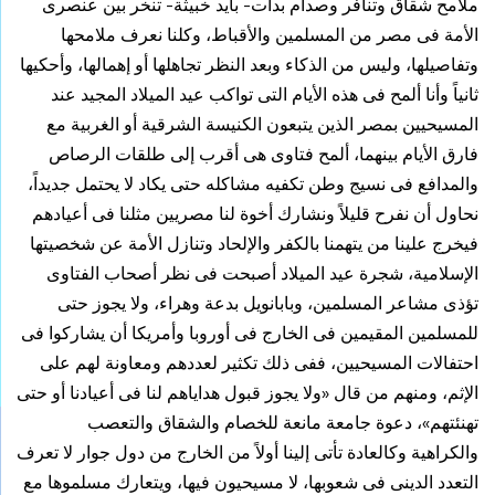
ملامح شقاق وتنافر وصدام بدأت- بأيد خبيثة- تنخر بين عنصرى
الأمة فى مصر من المسلمين والأقباط، وكلنا نعرف ملامحها
وتفاصيلها، وليس من الذكاء وبعد النظر تجاهلها أو إهمالها،
وأحكيها
ثانياً وأنا ألمح فى هذه الأيام التى تواكب عيد الميلاد المجيد عند
المسيحيين بمصر الذين يتبعون الكنيسة الشرقية أو الغربية مع
فارق الأيام بينهما، ألمح فتاوى هى أقرب إلى طلقات الرصاص
والمدافع فى نسيج وطن تكفيه مشاكله حتى يكاد لا يحتمل جديداً،
نحاول أن نفرح قليلاً ونشارك أخوة لنا مصريين مثلنا فى أعيادهم
فيخرج علينا من يتهمنا بالكفر والإلحاد وتنازل الأمة عن شخصيتها
الإسلامية، شجرة عيد الميلاد أصبحت فى نظر أصحاب الفتاوى
تؤذى مشاعر المسلمين، وبابانويل بدعة وهراء، ولا يجوز حتى
للمسلمين المقيمين فى الخارج فى أوروبا وأمريكا أن يشاركوا فى
احتفالات المسيحيين،
ففى ذلك تكثير لعددهم ومعاونة لهم على
الإثم، ومنهم من قال «ولا يجوز قبول هداياهم لنا فى أعيادنا أو حتى
تهنئتهم»، دعوة جامعة مانعة للخصام والشقاق والتعصب
والكراهية وكالعادة تأتى إلينا أولاً من الخارج من دول جوار لا تعرف
التعدد الدينى فى شعوبها، لا مسيحيون فيها، ويتعارك مسلموها مع