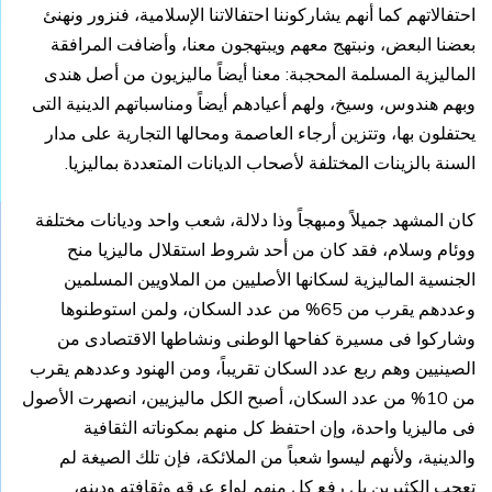
احتفالاتهم كما أنهم يشاركوننا احتفالاتنا الإسلامية، فنزور ونهنئ
بعضنا البعض، ونبتهج معهم ويبتهجون معنا،
وأضافت المرافقة
الماليزية المسلمة المحجبة: معنا أيضاً ماليزيون من أصل هندى
وبهم هندوس، وسيخ، ولهم أعيادهم أيضاً ومناسباتهم الدينية التى
يحتفلون بها، وتتزين أرجاء العاصمة ومحالها التجارية على مدار
السنة بالزينات المختلفة لأصحاب الديانات المتعددة بماليزيا.
كان المشهد جميلاً ومبهجاً وذا دلالة، شعب واحد وديانات مختلفة
ووئام وسلام، فقد كان من أحد شروط استقلال ماليزيا منح
الجنسية الماليزية لسكانها الأصليين من الملاويين المسلمين
وعددهم يقرب من 65% من عدد السكان، ولمن استوطنوها
وشاركوا فى مسيرة كفاحها الوطنى ونشاطها الاقتصادى من
الصينيين وهم ربع عدد السكان تقريباً، ومن الهنود وعددهم يقرب
من 10% من عدد السكان، أصبح الكل ماليزيين، انصهرت الأصول
فى ماليزيا واحدة، وإن احتفظ كل منهم بمكوناته الثقافية
والدينية،
ولأنهم ليسوا شعباً من الملائكة، فإن تلك الصيغة لم
تعجب الكثيرين بل رفع كل منهم لواء عرقه وثقافته ودينه،