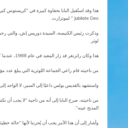
هذا وقد استُقبل البابا بحفاوة كبيرة في "كريستوس كي
Jubilate Deo " لموتزارت.
لوثر.
هذا وكان راتزنغر قد زار المعبد في عام 1988، عندما كان عميد مجمع عقيدة الإيمان، حيث زار الجماعة اللوثرية في عيدها السنوي.
من ناحيته قام راعي الجماعة اللوثرية التي يبلغ عدد مؤمنيها 350 مؤمنًا، بالتعليق على موضوع أحد "الفرح" (Laetare)، الذي يندرج في صل
واستشهد بالقديس بولس داعيًا إلى السير، لا الواحد إلى
من ناحيته، صرح البابا إلى أنه من ناحية "لا يجب أن نك
المذبح عينه".
وأشار إلى أن هذا الأمر يجب أن يُحزننا لأنها "حالة خط