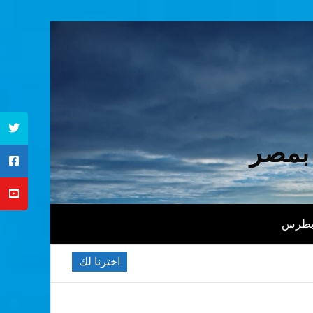
 بمصر
 بطرس
اخترنا لك