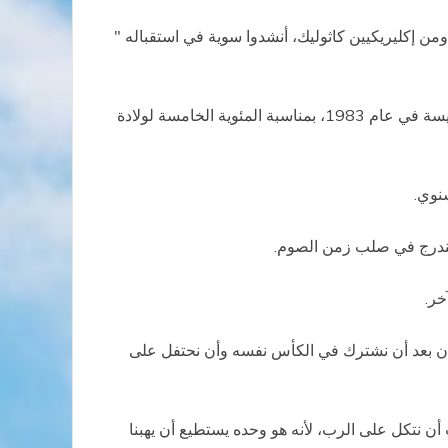
ن إكليريكيين كاثوليك، أنشدوا سوية في استقباله "
وذكرت رئيس الكنيسة، السيدة دوريس إش، والتي رحبت بالبابا باللغتين الإيطالية والألمانية، بان يوحنا بولس الثاني قد زار الكنيسة في عام 1983، بمناسبة المئوية الخامسة لولادة
خر.
طيع ان بعد أن نشترك في الكأس نفسه وأن نحتفل على
 أن نتكل على الرب، لأنه هو وحده يستطيع أن يهبنا