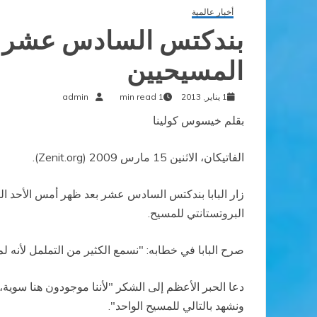
أخبار عالمية
بندكتس السادس عشر يز
المسيحيين
1 يناير, 2013
1 min read
admin
بقلم خيسوس كولينا
الفاتيكان، الاثنين 15 مارس 2009 (
Zenit.org
).
زار البابا بندكتس السادس عشر بعد ظهر أمس الأحد الكن
البروتستانتي للمسيح.
صرح البابا في خطابه: "نسمع الكثير من التململ لأنه ل
دعا الحبر الأعظم إلى الشكر "لأننا موجودون هنا سوية،
ونشهد بالتالي للمسيح الواحد".