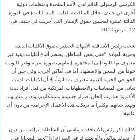
الكرسي الرسولي الدائم لدى الأمم المتحدة ومنظمات دولية
أخرى في جنيف، خلال المناقشة العامة (البند الثالث) في الدورة
الثالثة عشرة لمجلس حقوق الإنسان التي أجريت في جنيف في
12 مارس 2010.
شجب رئيس الأساقفة الانتهاك الخطير لحقوق الأقليات الدينية
وحرية العبادة. "ففي بعض المناطق، يضطر أتباع أقليات دينية غير
معترف بها قانوناً إلى المجاهرة بإيمانهم بصورة سرية وغير قانونية،
خوفاً من السجن والاضطهاد. أما في أماكن أخرى، وفي حين أن
الحق في الحرية الدينية معترف به قانوناً، إلا أن الأقليات الدينية
تعاني من المضايقات والاضطهادات المرتكبة من قبل أفراد ديانة
الأكثرية. هنا، يتم إلحاق أضرار جسيمة بممتلكاتهم، وتدمر منازلهم،
وتهدد حياتهم. وكثيراً ما ترتكب هذه الأعمال الإجرامية من دون أي
عاقبة".
كذلك ذكر رئيس الأساقفة توماسي أن السلطات تراقب من دون
أن تحرك ساكناً، و/أو تشترك في الصراع. إذاً "يُجبَر الضحايا على