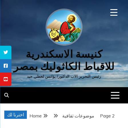
Ski
t
conten
كنيسة الاسكندرية
للاقباط الكاثوليك بمصر
رئيس التحرير الاب الدكتور/ يؤانس لحظي جيد
اخترنا لك
Page 2
موضوعات ثقافية
Home