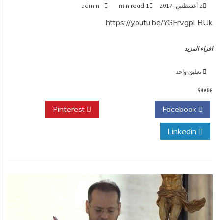
2 أغسطس, 2017
1 min read
admin
https://youtu.be/YGFrvgpLBUk
اقراء المزيد
على
تعليق واحد
المقابلة
SHARE
العامة
لقداسة
Pinterest
Twitter
Facebook
البابا
فرنسيس،
Linkedin
الأربعاء
2
أغسطس2017‏