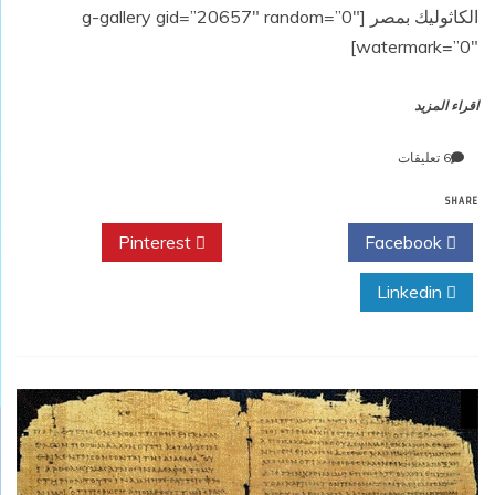
الكاثوليك بمصر [g-gallery gid=”20657″ random=”0″
watermark=”0″]
اقراء المزيد
على
6 تعليقات
البابا
SHARE
فرانسيس
Pinterest
Twitter
Facebook
Linkedin