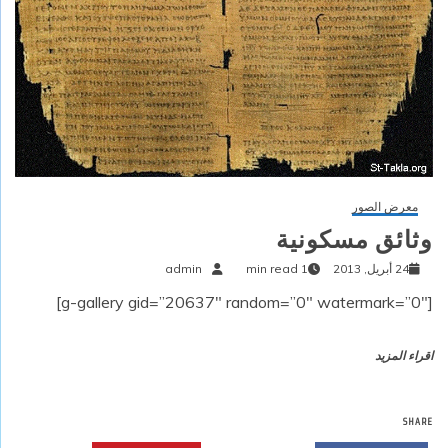
معرض الصور
وثائق مسكونية
24 أبريل, 2013
1 min read
admin
[g-gallery gid=”20637″ random=”0″ watermark=”0″]
اقراء المزيد
SHARE