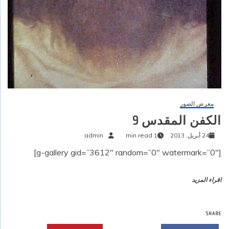
معرض الصور
الكفن المقدس 9
24 أبريل, 2013
1 min read
admin
[g-gallery gid=”3612″ random=”0″ watermark=”0″]
اقراء المزيد
SHARE