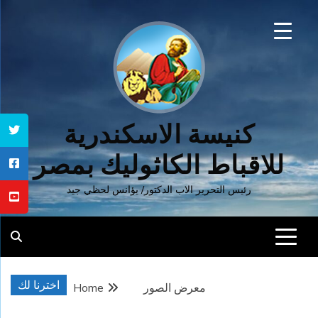
Ski
t
conten
كنيسة الاسكندرية
للاقباط الكاثوليك بمصر
رئيس التحرير الاب الدكتور/ يؤانس لحظي جيد
اخترنا لك
معرض الصور
Home