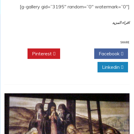
[g-gallery gid=”3195″ random=”0″ watermark=”0″]
اقراء المزيد
SHARE
Pinterest
Twitter
Facebook
Linkedin