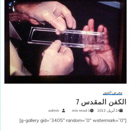
معرض الصور
الكفن المقدس 7
24 أبريل, 2013
1 min read
admin
[g-gallery gid=”3405″ random=”0″ watermark=”0″]