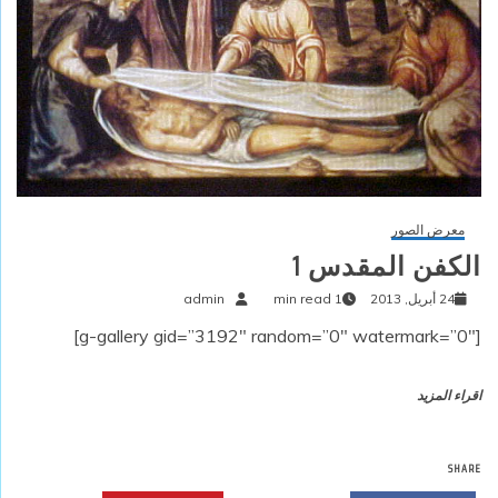
معرض الصور
الكفن المقدس 1
24 أبريل, 2013
1 min read
admin
[g-gallery gid=”3192″ random=”0″ watermark=”0″]
اقراء المزيد
SHARE