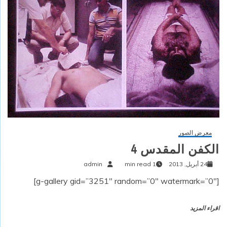
معرض الصور
الكفن المقدس 4
24 أبريل, 2013
1 min read
admin
[g-gallery gid=”3251″ random=”0″ watermark=”0″]
اقراء المزيد