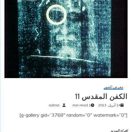
معرض الصور
الكفن المقدس 11
24 أبريل, 2013
1 min read
admin
[g-gallery gid=”3768″ random=”0″ watermark=”0″]
اقراء المزيد