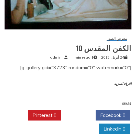
معرض الصور
الكفن المقدس 10
24 أبريل, 2013
1 min read
admin
[g-gallery gid=”3723″ random=”0″ watermark=”0″]
اقراء المزيد
SHARE
Pinterest
Twitter
Facebook
Linkedin