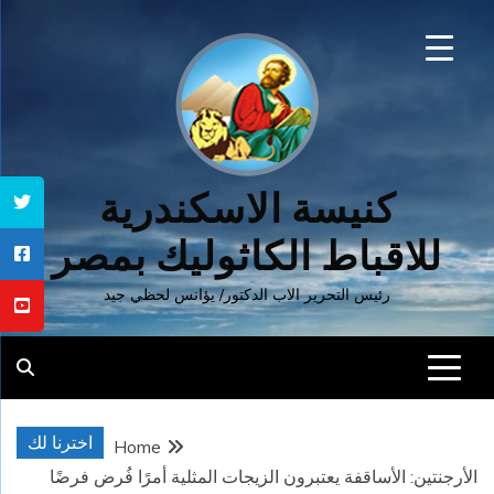
Ski
t
conten
كنيسة الاسكندرية
للاقباط الكاثوليك بمصر
رئيس التحرير الاب الدكتور/ يؤانس لحظي جيد
اخترنا لك
Home
الأرجنتين: الأساقفة يعتبرون الزيجات المثلية أمرًا فُرض فرضًا