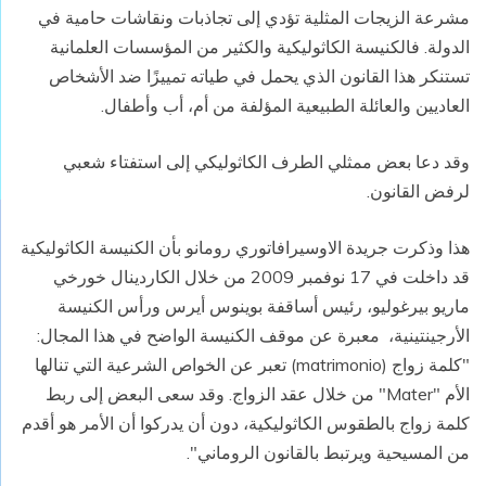
مشرعة الزيجات المثلية تؤدي إلى تجاذبات ونقاشات حامية في
الدولة. فالكنيسة الكاثوليكية والكثير من المؤسسات العلمانية
تستنكر هذا القانون الذي يحمل في طياته تمييزًا ضد الأشخاص
العاديين والعائلة الطبيعية المؤلفة من أم، أب وأطفال.
وقد دعا بعض ممثلي الطرف الكاثوليكي إلى استفتاء شعبي
لرفض القانون.
هذا وذكرت جريدة الاوسيرافاتوري رومانو بأن الكنيسة الكاثوليكية
قد داخلت في 17 نوفمبر 2009 من خلال الكاردينال خورخي
ماريو بيرغوليو، رئيس أساقفة بوينوس أيرس ورأس الكنيسة
الأرجينتينية، معبرة عن موقف الكنيسة الواضح في هذا المجال:
"كلمة زواج (matrimonio) تعبر عن الخواص الشرعية التي تنالها
الأم "Mater" من خلال عقد الزواج. وقد سعى البعض إلى ربط
كلمة زواج بالطقوس الكاثوليكية، دون أن يدركوا أن الأمر هو أقدم
من المسيحية ويرتبط بالقانون الروماني".