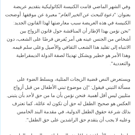
وفي الشهر الماضي قامت الكنيسة الكاثوليكية بتقديم عريضة
بعنوان: "
دعوة للبحث عن الخير العام
" معبرة عن موقفها. أوضحت
الكنيسة في هذه العريضة سبب معارضتها لهذا القانون الجديد:
"نحن نؤمن بهذا الإطار أن المناقشة حول قانون الزواج بين
أشخاص من الجنس عينه هي أمر يُفرض فرضًا على الشعب، دون
الانتباه إلى تقليد هذا الشعب الثقافي والأصيل وعلى سلم قيمه.
وهذا الأمر هو خطير ويشكل تهديدًا لصفة الدولة الديمقراطية
والتعددية".
ويستعرض النص قضية الزيجات المثلية، ويسلط الضوء على
مسألة التبني فيقول: "إن موضوع تبني الأطفال من قبل أزواج
مثليين ليس أقل أهمية. فنحن نؤمن بأن ما من حق لأحد بأن يتبنى.
العكس هو صحيح: الطفل له حق أن تكون له عائلة، كما تعترف
بذلك شرعة حقوق الطفل الدولية، في مقدمة البند الخامس.
وعليه لا يجب أن يتقدم حق الراشدين على حق الطفل".