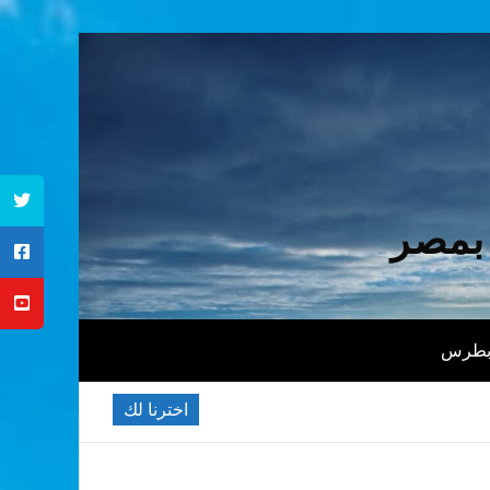
 بمصر
 بطرس
اخترنا لك