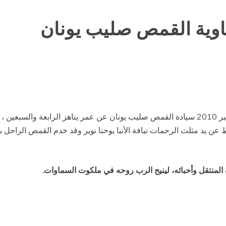
ماوية القمص صليب يونان
انتقل إلى الأمجاد السماوية يوم الجمعة الموافق 3سبتمبر 2010 سيادة القمص صليب يونان عن عمر 
15/ وسيم كاهنا في 30/10/1966 بأسيوط عن يد مثلث الرحمات نيافة الأنبا يوحنا نوير وقد خد
المنتقل وأحبائه، لينيح الرب روحه في ملكوت السماوات.