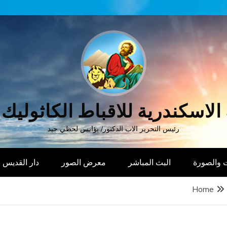
الاسكندرية للاقباط الكاثوليك
رئيس التحرير الاب الدكتور/ يؤانس لحظي جيد
 والصورة
البث المباشر
معرض الصور
دار القديس
Home