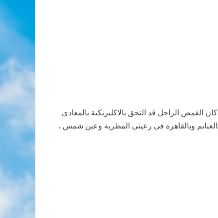
يناهز الرابعة والسبعين ، كان القمص الراحل قد التحق بالاكليريكية بالمعادى
م القمص الراحل بالغنايم وبالقاهرة في رعيتي المطرية وعين شمس ،