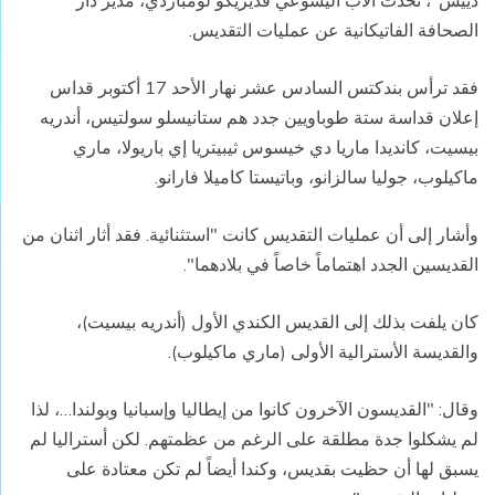
دييس"، تحدث الأب اليسوعي فديريكو لومباردي، مدير دار
الصحافة الفاتيكانية عن عمليات التقديس.
فقد ترأس بندكتس السادس عشر نهار الأحد 17 أكتوبر قداس
إعلان قداسة ستة طوباويين جدد هم ستانيسلو سولتيس، أندريه
بيسيت، كانديدا ماريا دي خيسوس ثيبيتريا إي باريولا، ماري
ماكيلوب، جوليا سالزانو، وباتيستا كاميلا فارانو.
وأشار إلى أن عمليات التقديس كانت "استثنائية. فقد أثار اثنان من
القديسين الجدد اهتماماً خاصاً في بلادهما".
كان يلفت بذلك إلى القديس الكندي الأول (أندريه بيسيت)،
والقديسة الأسترالية الأولى (ماري ماكيلوب).
وقال: "القديسون الآخرون كانوا من إيطاليا وإسبانيا وبولندا…، لذا
لم يشكلوا جدة مطلقة على الرغم من عظمتهم. لكن أستراليا لم
يسبق لها أن حظيت بقديس، وكندا أيضاً لم تكن معتادة على