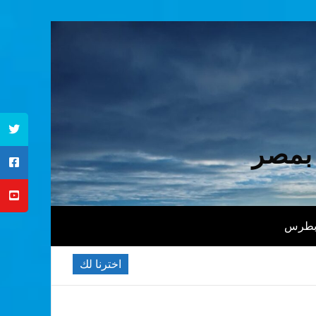
 بمصر
 بطرس
اخترنا لك