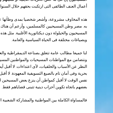
أعمال العنف الطائفى التى ارتكبت بحقهم خلال السنوا
هذه المخاوف مشروعة، وأشعر شخصيا بمدى وطأتها على ا
به. مصر وطن المسيحيين كالمسلمين، وأزعم أن هناك أغل
المسيحيون والحيلولة دون ديكتاتورية الأغلبية. مثل هذ
وبصياغات مختلفة فى الحياة السياسية والعامة.
لنا جميعا مطالب عامة تتعلق بصناعة الديمقراطية والع
ونتضامن مع المواطنات المسيحيات والمواطنين المسيح
النظر عن الأسباب والخلفيات، لأى اعتداءات. لا أقبل 
بحرية وفى أمان تام بالصيغ التسويفية المعهودة. لا أق
نفس الوقت لا أقبل كمواطن أن ينزع بعض المسيحين للا
بعضهم باتجاه تكوين أحزاب دينية تتبنى قضاياهم فقط.
فالمساواة الكاملة بين المواطنية والمشاركة الشعبية ا