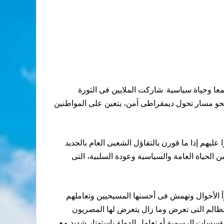
 وحياة سياسية. شاركت الملايين فى الثورة
نحو مسار تحول ديمقراطى آمن، يتعين على المواطنين
ليهم إذا ما قورن بالتفاؤل الشعبى العام بالجديد
 الحياة العامة والسياسية وعودة السلبية، التى
 الأحوال وتهمش فى أحسنها المسيحيين وتعاملهم
المظالم التى تعرض وما زال يتعرض لها المصريون
مؤسسات الرسمية أو تعامل الدولة باستهتار شديد مع