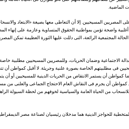
ت الماضية.
لمصريين المسيحيين. إلا أن التعاطى معها بصيغة «الابتعاد والانسحاب
بية واضحة تؤمن بمواطنية الحقوق المتساوية وعازمة على إنهاء المظالم
ه الحالة المجتمعية الرائعة، التى دللت عليها الثورة العظيمة تمكن ال
دالة الاجتماعية وضمان الحريات، وللمصريين المسيحيين مطلبية خاصة تر
يين فى مطلبيتهم الخاصة بصورة علنية وجريئة. لا أقبل كمواطن أن ت
أيضا كمواطن أن يستمر الانتقاص من الحريات الدينية للمسيحيين أو أن 
بل كمواطن أن يجرم فى النقاش العام الاحتجاج الجماعى والعلنى من مسي
نسحاب من الحياة العامة والسياسية لخوفهم من لحظة السيولة الراهنة،
لمتخطية للحواجز الدينية هما مدخلان رئيسيان لصناعة مصر الديمقراطية