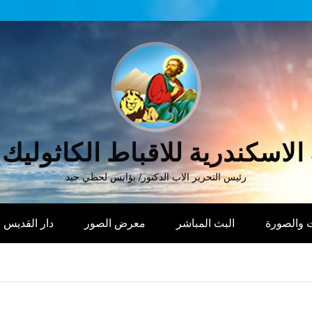
الاسكندرية للاقباط الكاثوليك
رئيس التحرير الاب الدكتور/ يؤانس لحظي جيد
 والصورة
البث المباشر
معرض الصور
دار القديس