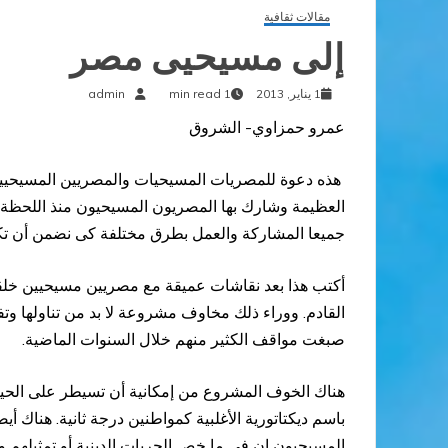
مقالات ثقافية
إلى مسيحيى مصر
1 يناير, 2013
1 min read
admin
عمرو حمزاوي- الشروق
هذه دعوة للمصريات المسيحيات والمصريين المسيحيين
العظيمة وشارك بها المصريون المسيحيون منذ اللحظة 
جميعا المشاركة والعمل بطرق مختلفة كى نضمن أن تكو
أكتب هذا بعد نقاشات عميقة مع مصريين مسيحيين خلقت لد
القادم. ووراء ذلك مخاوف مشروعة لا بد من تناولها وتف
صبغت مواقف الكثير منهم خلال السنوات الماضية.
هناك الخوف المشروع من إمكانية أن تسيطر على الحي
باسم ديكتاتورية الأغلبية كمواطنين درجة ثانية. هناك 
المسيحيون إن فى ما خص الحريات الدينية أو تمثيلهم و