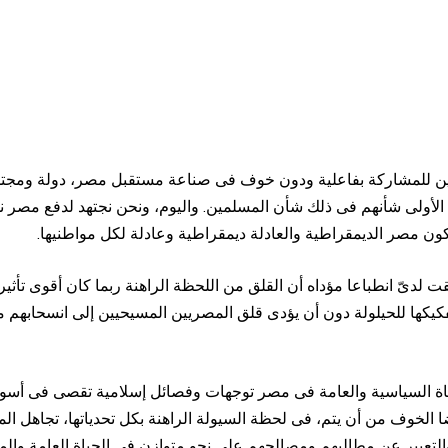
 للمشاركة بفاعلية ودون خوف فى صناعة مستقبل مصر، دولة ومجتمعا
الأولى شأنهم فى ذلك شأن المسلمين. واليوم، ونحن نجتهد لدفع مصر 
ن مصر الديمقراطية والعادلة ديمقراطية وعادلة لكل مواطنيها.
ىّ انطباعا مؤداه أن القلق من اللحظة الراهنة ربما كان أقوى تأثيرا ع
كيكها للحيلولة دون أن يؤدى قلق المصريين المسيحيين إلى انسحابهم من
اة السياسية والعامة فى مصر توجهات وفصائل إسلامية تقصى فى أسوأ
أيضا الخوف من أن يتم، فى لحظة السيولة الراهنة بكل تحدياتها، تجاهل 
التعبير عن مطالبهم ومصالحهم على نحو متوازن فى الحياة العامة وال