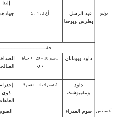
إلينا
(رو12 : 21)
أع 3 ، 4 ، 5
جهادهم
ينبغى أن
طاعة الله
يطاع الله
… (أع 5:
29)
حفـــــــــــــــــــــــــــــــــــــلة
1صم 18 – 20 + حياة
الصداقة
الصديق
تجنب
داود
الصالحة
يهدى ….
أصدقاء
(أم12: 26)
السوء
إحترام
أنظروا لا
مساعدة
ذوى
…. (مت18:
المعاقين
العاهات
10)
الصوم
التعمق في