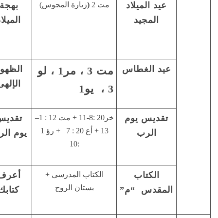
2
(
زيارة المجوس)
بهجة
هوذا
فرحة
الميلاد
العذراء …
الميلاد
(مت 1 :
23)
الظهور
هذا هو ابنى
نسلك
مت 3 ، مر1 ، لو
الإلهى
….(مت3:
كأولاد الله
17)
خر20 :8-11 + مت 12 : 1–
تقديس
هذا هو
المواظبه
13 + أع 20 : 7 + رؤ 1
يوم الرب
اليوم …. (
على
:10
مز118: 24)
القداس
كتاب المدرسى +
أعرف
كل الكتاب
قراءة
بستان الروح
كتابك
هو …. (
الكتاب
2تى3: 16)
بإنتظام