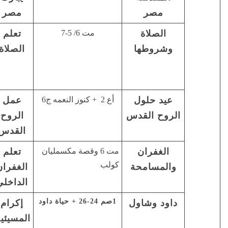
مصر
(مت2: 15)
مت 6/ 5-7
تعلم
صل إلى
ابانا الذي
الصلاة
ابيك الذي
في الخفاء
(مت 6/6(
عمل
لكنكم
لا نحزن
الروح
ستنالون ….
الروح
القدس
(أع1: 8)
مت 6 وقصة مكسمليان
تعلم
لإن لم
التعود على
الغفران
تغفروا…
الغفران
الداخلي
مت 6/ 15
إكرام
لا يغلبنك
التسامح
المسيئين
الشر ….