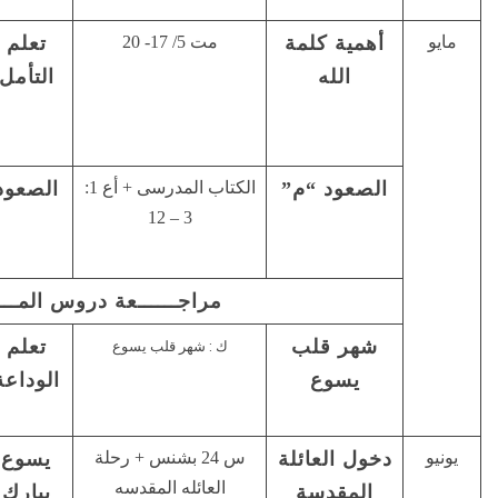
مت 5/ 17- 20
تعلم
كلمة الرب
التأمل في
التأمل
حية
الكتاب
وفعالة (عبر
المقدس
4/13)
الكتاب المدرسى + أع 1:
الصعود
الذي هو في
الاستعداد
3 – 12
يمين …
(1بط3 :22)
مراجــــــعة دروس المــــــدرسة
تعلم
تعلموا مني
صلاة
 : شهر قلب يسوع
الوداعة
لأني وديع
السبحة
و…(
س 24 بشنس + رحلة
يسوع
من مصر
الصلاه
العائله المقدسه
يبارك
دعوت أبنى
لأجل مصر