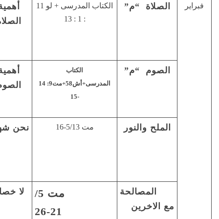
الكتاب المدرسى + لو 11
أهمية
صلوا بلا
المواظبة
: 1 : 13
الصلاة
انقطاع
على
(1تس 5 :
الصلاه
17)
أهمية
قدسوا
المواظبة
الكتاب
رسى+
أش58+مت9: 14
الصوم
صوما ….”(
على
-15
يؤ1: 14)
الصوم
مت 5/13-16
نحن شهود
انتم ملح
الحفاظ
وانتم نور
على
الحياة
الروحية
لا خصام
اذهب أولا
حياة
مت 5/
واصطلح مع
المصالحة
21-26