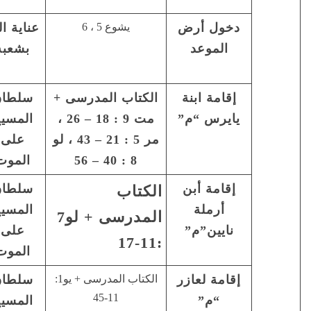
يشوع 5 ، 6
عناية الله
لان الرب
الثقة فى
بشعبه
الهك …
مواعيد
(تث 8 : 7)
الله
تاب المدرسى +
سلطان
الله لنا اله
الصلاه
مت 9 : 18 – 26 ،
المسيح
خلاص …
لأجل
مر 5 : 21 – 43 ، لو
على
(مز68 : 20)
الراقدين
8 : 40 – 56
الموت
سلطان
أيها الشاب
المشاركة
تاب
المسيح
…. (لو7:
الوجدانية
المدرسى + لو7
على
14)
الموت
الكتاب المدرسى + يو1:
سلطان
أنا هو
القيامة
11-45
المسيح
القيامة ….
من موت