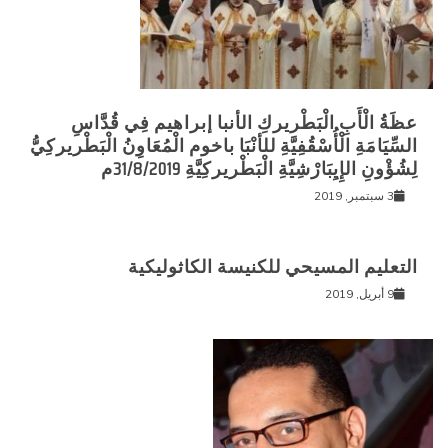
إبراهيم فِي قُدَّاسِ
خوم الْمُعَاوِنُ الْبَطْريركِيُّ
31/8م
كاثوليكية