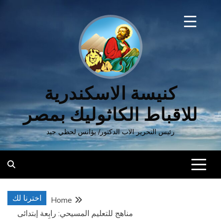
كندرية
وليك بمصر
ر/ يؤانس لحظي جيد
اخترنا لك
Home
يم المسيحي: رابِعة إبتدائى