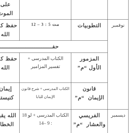
على
(يو11: 25)
الخطية
الموت
مت 5 : 3 – 12
حفظ كلام
حفظ
السلوك
الله
التطويبات
المسيحى
حفـــــــــــــــــــــــــــــــــــــلة
كتاب المدرسى +
حفظ كلام
حفظ
حفظ كلام
تفسير المزامير
الله
المزمور
الله
الأول
إيمان
حفظ قانون
التمسك
ب المدرسى + شرح قانون
الإيمان للبابا
كنيستنا
الإيمان
بالإيمان
الكتاب المدرسى + لو 18
الله يقبل
ذبائح
محاسبة
: 9 –14
الخطاه
الله …
النفس