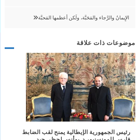
المقالات
الإِيمانُ والرَّجاء والمَحَبَّة، ولَكن أعظمها المَحبَّة
موضوعات ذات علاقة
رئيس الجمهورية الإيطالية يمنح لقب الضابط
فارس للمونسنيور د. يوأنس لحظي جيد