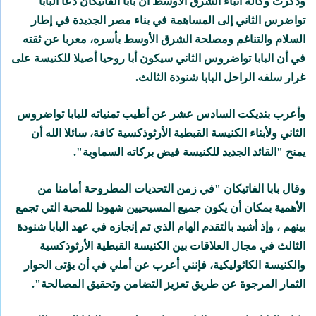
وذكرت وكالة أنباء الشرق الأوسط أن بابا الفاتيكان دعا البابا
تواضرس الثاني إلى المساهمة في بناء مصر الجديدة في إطار
السلام والتناغم ومصلحة الشرق الأوسط بأسره، معربا عن ثقته
في أن البابا تواضروس الثاني سيكون أبا روحيا أصيلا للكنيسة على
غرار سلفه الراحل البابا شنودة الثالث.
وأعرب بنديكت السادس عشر عن أطيب تمنياته للبابا تواضروس
الثاني ولأبناء الكنيسة القبطية الأرثوذكسية كافة، سائلا الله أن
يمنح "القائد الجديد للكنيسة فيض بركاته السماوية".
وقال بابا الفاتيكان "في زمن التحديات المطروحة أمامنا من
الأهمية بمكان أن يكون جميع المسيحيين شهودا للمحبة التي تجمع
بينهم ، وإذ أشيد بالتقدم الهام الذي تم إنجازه في عهد البابا شنودة
الثالث في مجال العلاقات بين الكنيسة القبطية الأرثوذكسية
والكنيسة الكاثوليكية، فإنني أعرب عن أملي في أن يؤتى الحوار
الثمار المرجوة عن طريق تعزيز التضامن وتحقيق المصالحة".