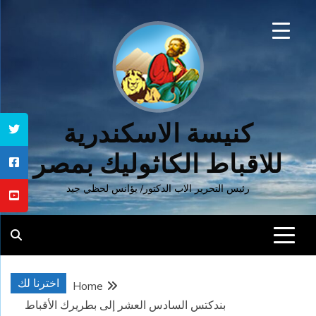
Ski
t
conten
كنيسة الاسكندرية
للاقباط الكاثوليك بمصر
رئيس التحرير الاب الدكتور/ يؤانس لحظي جيد
اخترنا لك
Home
بندكتس السادس العشر إلى بطريرك الأقباط