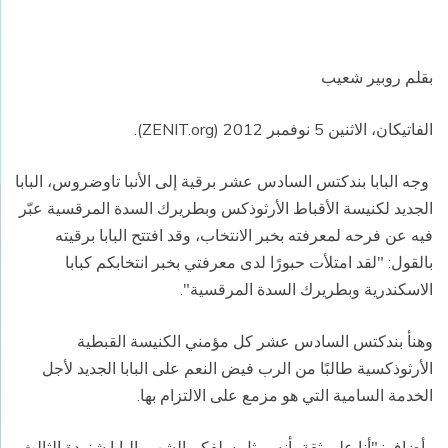
بقلم روبير شعيب
الفاتيكان، الاثنين 5 نوفمبر 2012 (
ZENIT.org
).
وجه البابا بندكتس السادس عشر برقية إلى الأنبا تاوضروس، البابا
الجديد لكنيسة الأقباط الأرثوذكس وبطريرك السدة المرقسية عبّر
فيه عن فرحه لمعرفته بخبر الانتخاب، وقد افتتح البابا برقيته
بالقول: "لقد امتلأت حبورًا لدى معرفتي بخبر انتخابكم كبابا
الاسكندرية وبطريرك السدة المرقسية".
وهنأ بندكتس السادس عشر كل مؤمني الكنيسة القبطية
الأرثوذكسية طالبًا من الرب فيض النعم على البابا الجديد لأجل
الخدمة السامية التي هو مزمع على الالتزام بها.
وأضاف: "أنا على ثقة بأنه، مثل سلفكم الشهير البابا شنودة الثالث،