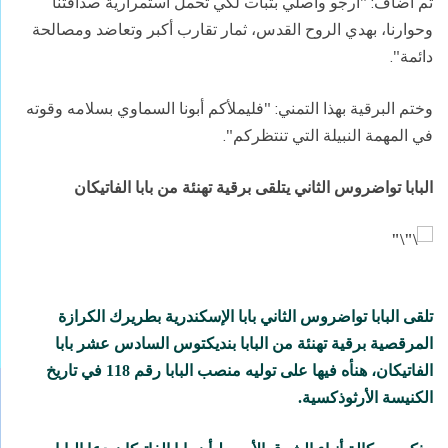
ثم أضاف: "أرجو وأصلي بثبات لكي تحمل استمرارية صداقتنا
وحوارنا، بهدي الروح القدس، ثمار تقارب أكبر وتعاضد ومصالحة
دائمة".
وختم البرقية بهذا التمني: "فليملأكم أبونا السماوي بسلامه وقوته
في المهمة النبيلة التي تنتظركم".
البابا تواضروس الثاني يتلقى برقية تهنئة من بابا الفاتيكان
تلقى البابا تواضروس الثاني بابا الإسكندرية بطريرك الكرازة
المرقصية برقية تهنئة من البابا بنديكتوس السادس عشر بابا
الفاتيكان، هنأه فيها على توليه منصب البابا رقم 118 في تاريخ
الكنيسة الأرثوذكسية.