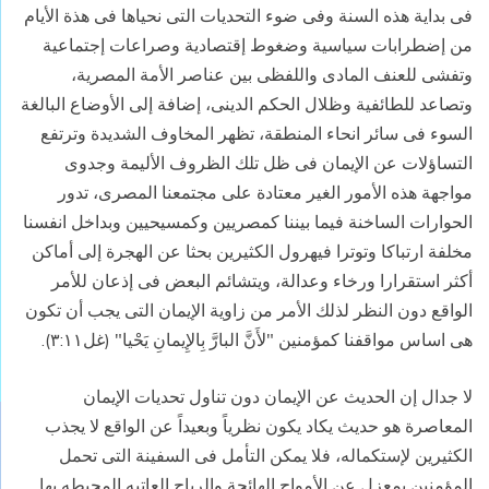
فى بداية هذه السنة وفى ضوء التحديات التى نحياها فى هذة الأيام
من إضطرابات سياسية وضغوط إقتصادية وصراعات إجتماعية
وتفشى للعنف المادى واللفظى بين عناصر الأمة المصرية،
وتصاعد للطائفية وظلال الحكم الدينى، إضافة إلى الأوضاع البالغة
السوء فى سائر انحاء المنطقة، تظهر المخاوف الشديدة وترتفع
التساؤلات عن الإيمان فى ظل تلك الظروف الأليمة وجدوى
مواجهة هذه الأمور الغير معتادة على مجتمعنا المصرى، تدور
الحوارات الساخنة فيما بيننا كمصريين وكمسيحيين وبداخل انفسنا
مخلفة ارتباكا وتوترا فيهرول الكثيرين بحثا عن الهجرة إلى أماكن
أكثر استقرارا ورخاء وعدالة، ويتشائم البعض فى إذعان للأمر
الواقع دون النظر لذلك الأمر من زاوية الإيمان التى يجب أن تكون
هى اساس مواقفنا كمؤمنين "لأَنَّ البارَّ بِالإِيمانِ يَحْيا" (غل٣:١١).
لا جدال إن الحديث عن الإيمان دون تناول تحديات الإيمان
المعاصرة هو حديث يكاد يكون نظرياً وبعيداً عن الواقع لا يجذب
الكثيرين لإستكماله، فلا يمكن التأمل فى السفينة التى تحمل
المؤمنين بمعزل عن الأمواج الهائجة والرياح العاتيه المحيطه بها