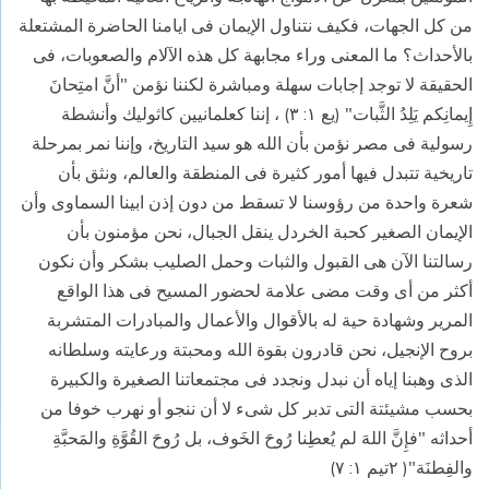
من كل الجهات، فكيف نتناول الإيمان فى ايامنا الحاضرة المشتعلة
بالأحداث؟ ما المعنى وراء مجابهة كل هذه الآلام والصعوبات، فى
الحقيقة لا توجد إجابات سهلة ومباشرة لكننا نؤمن "أنَّ امتِحانَ
إِيمانِكم يَلِدُ الثَّبات" (يع ١: ٣) ، إننا كعلمانيين كاثوليك وأنشطة
رسولية فى مصر نؤمن بأن الله هو سيد التاريخ، وإننا نمر بمرحلة
تاريخية تتبدل فيها أمور كثيرة فى المنطقة والعالم، ونثق بأن
شعرة واحدة من رؤوسنا لا تسقط من دون إذن ابينا السماوى وأن
الإيمان الصغير كحبة الخردل ينقل الجبال، نحن مؤمنون بأن
رسالتنا الآن هى القبول والثبات وحمل الصليب بشكر وأن نكون
أكثر من أى وقت مضى علامة لحضور المسيح فى هذا الواقع
المرير وشهادة حية له بالأقوال والأعمال والمبادرات المتشربة
بروح الإنجيل، نحن قادرون بقوة الله ومحبتة ورعايته وسلطانه
الذى وهبنا إياه أن نبدل ونجدد فى مجتمعاتنا الصغيرة والكبيرة
بحسب مشيئتة التى تدبر كل شىء لا أن ننجو أو نهرب خوفا من
أحداثه "فإِنَّ اللهَ لم يُعطِنا رُوحَ الخَوف، بل رُوحَ القُوَّةِ والمَحبَّةِ
والفِطنَة"( ٢تيم ١: ٧)