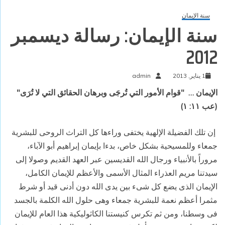
سنة الإيمان
سنة الإيمان: رسالة ديسمبر
2012
1 يناير, 2013
admin
الإيمان …
"قوام الأمور التي تُرجَى وبرهان الحقائق التي لا تُرَى"
(عب ١١: ١)
إن تلك الفضيلة الإلهية يختفى وراءها كل التراث الروحى للبشرية
جمعاء وللمسيحية بشكل خاص، بدءا بإيمان إبراهيم أبو الآباء،
مروراً بالأنبياء ورجال الله القديسين عبر العهد القديم وصولا إلى
سيدتنا مريم العذراء المثال الأسمى والأعظم للإيمان الكامل،
الإيمان الذى يضع كل شىء بين يدى الله دون أدنى قيد أو شرط
مثمرا أعظم نعمة للبشرية جمعاء وهى حلول الله الكلمة بالجسد
فى وسطنا، ومن ثم تكرس كنيستنا الكاثوليكية هذا العام للإيمان