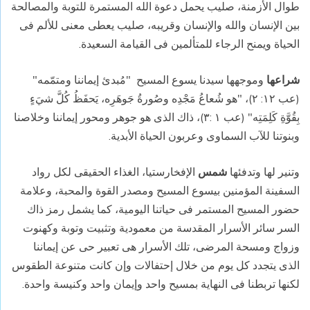
طوال الأزمنة، صليب يحمل دعوة الله المستمرة للتوبة والمصالحة
بين الإنسان والله والإنسان وقريبه، صليب يعطى معنى للألم فى
الحياة ويمنح الرجاء للمتألمين فى القيامة السعيدة.
شراعها
وموجهها سيدنا يسوع المسيح
"
مُبدئ إيماننا ومتمّمه"
(عب ١٢: ٢)، "هو شُعاعُ مَجْدِه وصُورةُ جَوهَرِه، يَحفَظُ كُلَّ شيَءٍ
بِقُوَّةِ كَلِمَتِه" (عب ١ :٣)، ذاك الذى هو جوهر ومحور إيماننا وخلاصنا
وبنوتنا للآب السماوى وعربون الحياة الأبدية.
وتنير لها وتدفئها
شمس
الإفخارستيا، الغذاء الحقيقى لكل رواد
السفينة المؤمنين بيسوع المسيح ومصدر القوة والمحبة، وعلامة
حضور المسيح المستمر فى حياتنا اليومية، كما يشمل رمز ذاك
السر سائر الأسرار المقدسة من معمودية وتثبيت وتوبة وكهنوت
وزواج ومسحة المرضى، تلك الأسرار هى تعبير حى عن إيماننا
الذى يتجدد كل يوم من خلال إحتفالات وإن كانت متنوعة الطقوس
لكنها تربطنا فى النهاية بمسيح واحد وإيمان واحد وكنيسة واحدة.