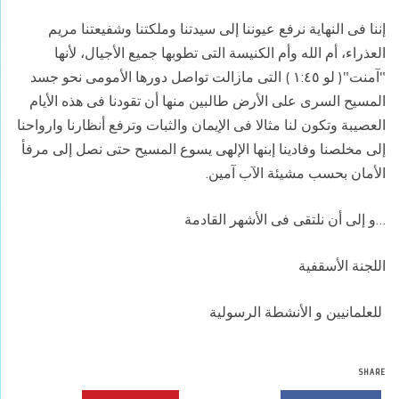
إننا فى النهاية نرفع عيوننا إلى سيدتنا وملكتنا وشفيعتنا مريم
العذراء، أم الله وأم الكنيسة التى تطوبها جميع الأجيال، لأنها
"آمنت"( لو ١:٤٥ ) التى مازالت تواصل دورها الأمومى نحو جسد
المسيح السرى على الأرض طالبين منها أن تقودنا فى هذه الأيام
العصيبة وتكون لنا مثالا فى الإيمان والثبات وترفع أنظارنا وارواحنا
إلى مخلصنا وفادينا إبنها الإلهى يسوع المسيح حتى نصل إلى مرفأ
الأمان بحسب مشيئة الآب آمين.
…و إلى أن نلتقى فى الأشهر القادمة
اللجنة الأسقفية
للعلمانيين و الأنشطة الرسولية
SHARE