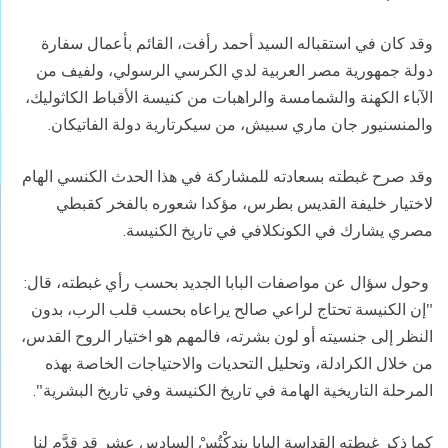
وقد كان في استقباله السيد أحمد رأفت، القائم بأعمال سفارة
دولة جمهورية مصر العربية لدي الكرسي الرسولي، ولفيف من
الآباء الكهنة والشمامسة والراهبات من كنيسة الأقباط الكاثوليك،
والمنسنيور جان ماري سبيش، من سيكرتارية دولة الفاتيكان.
وقد صرح غبطته بسعادته للمشاركة في هذا الحدث الكنسي الهام
لاختيار خليفة القديس بطرس، مؤكدا شعوره بالفخر كقبطي
مصري يشارك في الكونكلافي في تاريخ الكنيسة.
وحول سؤال عن مواصفات البابا الجديد بحسب رأي غبطته، قال:
"إن الكنيسة تحتاج لراعي صالح يراعاه بحسب قلب الرب، بدون
النظر إلى جنسيته أو لون بشرته، فالمهم هو اختيار الروح القدس،
من خلال الكرادلة، وتحليل التحديات والاحتياجات الخاصة بهذه
المرحلة التاريخية الهامة في تاريخ الكنيسة وفي تاريخ البشرية".
كما ذكر غبطته القداسة البابا بِنِدِكْتُسْ السادس عشر قد قدَّم لنا