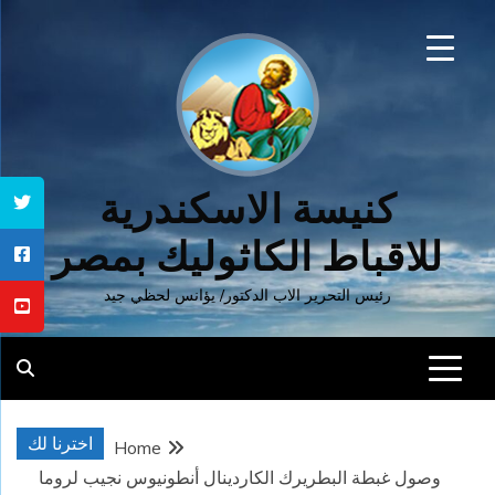
Ski
t
conten
كنيسة الاسكندرية
للاقباط الكاثوليك بمصر
رئيس التحرير الاب الدكتور/ يؤانس لحظي جيد
اخترنا لك
Home
وصول غبطة البطريرك الكاردينال أنطونيوس نجيب لروما