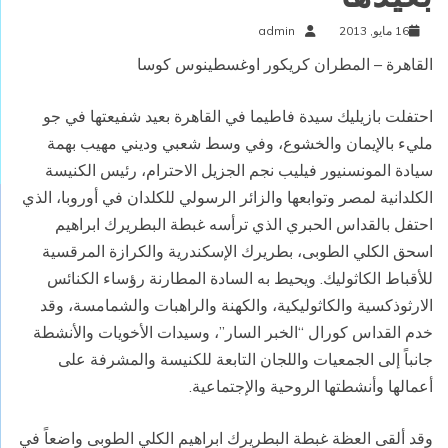
16 مايو, 2013
admin
القاهرة – المطران كريكور اوغسطينوس كوسا
احتفلت بازيليك سيدة فاطيما في القاهرة بعيد شفيعتها في جو
مليء بالإيمان والخشوع، وفي وسط شعبي وديني مهيب بهمة
سيادة المونسنيور فيليب نجم الجزيل الاحترام، رئيس الكنيسة
الكلدانية لمصر وتوابعها والزائر الرسولي للكلدان في أوروبا، الذي
احتفل بالقداس الحبري الذي ترأسه غبطة البطريرك ابراهيم
اسحق الكلي الطوبى، بطريرك الإسكندرية والكرازة المرقسية
للأقباط الكاثوليك. ويحيط به السادة المطارنة رؤساء الكنائس
الارثوذكسية والكاثوليكية، والكهنة والراهبات والشمامسة، وقد
خدم القداس كورال “الخبر السار”، وسيدات الأخويات والأنشطة
جانباً إلى الجمعيات واللجان التابعة للكنيسة والمشرفة على
أعمالها وأنشطتها الروحية والإجتماعية.
وقد ألقى العظة غبطة البطريرك ابراهيم الكلي الطوبى واضعاً في