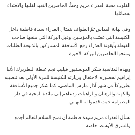
القلوب محبة العذراء مريم وحثًّ الحاضرين التعبد لقلبها والاقتداء
بفضائلها.
وفي نهاية القداس تمَّ الطواف بتمثال العذراء سيدة فاطمة داخل
الكنيسة التي غصّت بالمؤمنين. وقبل البركة التي منحها صاحب
الغبطة بأيقونة العذراء رفع الأساقفة المشاركين بالذبيحة الطلبات
ومنحوا الحاضرين البركة الأخيرة.
وبهذه المناسبة شكر المونسنيور فيليب نجم غبطة البطريرك الأنبا
إبراهيم لحضوره الاحتفال وزيارته للكنيسة للمرة الأولى بعد تنصيبه
بطريركاً في شهر آذار مارس الماضي، كما شكر جميع الأساقفة
والكهنة والرهبان والراهبات ودعاهم إلى مائدة المحبة في دار
المطرانية حيث قدموا له التهاني.
نسأل العذراء مريم سيدة فاطمة أن تمنح السلام للعالم أجمع
وللشرق الأوسط خاصة.