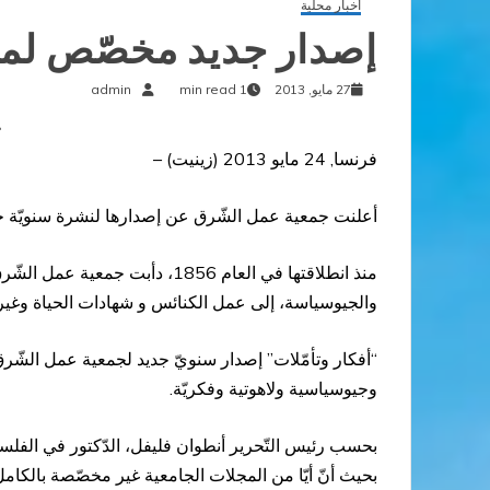
أخبار محلية
إصدار جديد مخصّص لم
27 مايو, 2013
1 min read
admin
ج
فرنسا, 24 مايو 2013 (
زينيت
) –
أعلنت جمعية عمل الشّرق عن إصدارها لنشرة سنويّة جد
منذ انطلاقتها في العام 1856،
والجيوسياسة، إلى عمل الكنائس و شهادات الحياة وغيرها… يت
“أفكار وتأمّلات” إصدار سنويّ جديد لجمعية عمل الشّر
وجيوسياسية ولاهوتية وفكريّة.
بحسب رئيس التّحرير أنطوان فليفل، الدّكتور في الفلسفة
بحيث أنّ أيّا من المجلات الجامعية غير مخصّصة بالكامل