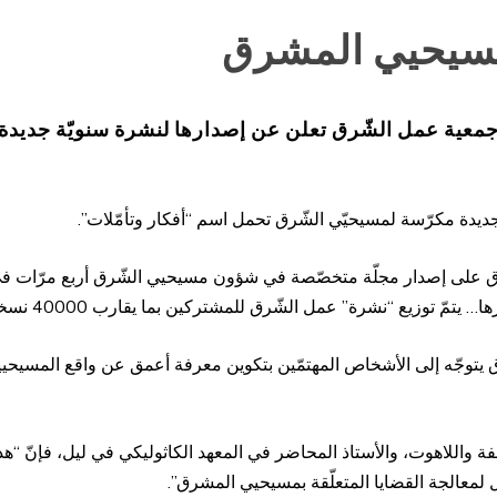
سيحيي المشرق
معية عمل الشّرق تعلن عن إصدارها لنشرة سنويّة جديدة
يدة مكرّسة لمسيحيّي الشّرق تحمل اسم “أفكار وتأمّلات”.
 دأبت جمعية عمل الشّرق على إصدار مجلّة متخصّصة في شؤون مسيحيي الشّرق أربع مرّا
مّ توزيع “نشرة” عمل الشّرق للمشتركين بما يقارب 40000 نسخة.
ق يتوجّه إلى الأشخاص المهتمّين بتكوين معرفة أعمق عن واقع المسيحي
 واللاهوت، والأستاذ المحاضر في المعهد الكاثوليكي في ليل، فإنّ “هذه
 لمعالجة القضايا المتعلّقة بمسيحيي المشرق”.