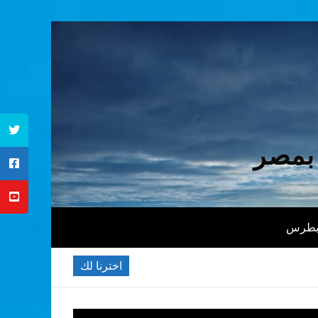
 بمصر
 بطرس
اخترنا لك