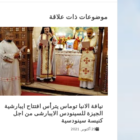
المقالات
موضوعات ذات علاقة
نيافة الانبا توماس يترأس افتتاح ايبارشية
الجيزة للسينودس الايبارشى من اجل
كنيسة سينودسية
29 أكتوبر, 2021