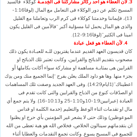
3. لأن العطاء هو أحد ركائز مشاركتنا فى الخِدمـة
كوكلاء فالسيد
المسيح تكلم عن دور الوكلاء فى التعامل مع المال (لوقا1:16-
13)، فإيماننا وخدمتنا كوكلاء فى كرم الرب وتعاملنا مع القليل
والذى هو المال يحمل لنا مسؤلية أكبر “فالأمين فى القليل يكون
امينا فى الكثير”(لوقا9:16-12).
4. لأن العطاء هو فعل عبادة
كان قديسون العهد القديم عندما يقتربون للـه للعبـادة يكون ذلك
مصحوب بتقديم الذبائح والقرابين، وكانت تعتبر تلك الذبائح او
القرابين هى بمثابـة مساهمة او مشاركة سواء أكانت بكاملها أو
بجزء منها. وها هو داود الملك يعلن بفرح “إنما الجميع منك ومن يدِك
اعطيناك”(1ايام14:29). وفى العهد الجديد وصفت تلك المساهمات
او الصدّقات كنوع من الذباح والقرابين والتى كانت تقدم فى
العبادة (عبرانيين1:9-10و1:10-25 و10:13-16). ولا يتم جمع أي
مال او تقدمات اثناء الوعظ والتعليم (خدمة الكلمة او قداس
الموعوظين) وذلك حتى لا يشعر غير المؤمنين بأي حرج او يظنوا
ان بتقدماتهم سينالون الخلاص، فخلاص الله هو هبة تعطى من الله
للجميع فى المسيح يسوع. وكانت تجمع التقدمات والعطايا أثناء