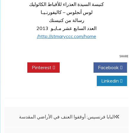
كنيسة السيدة العذراء للأقباط الكاثوليك
لوس أنجلوس – كاليفورنـيـا
رسالة من كنيستك
العدد السابع عشر مـايـو 2013
http://stmaryccc.com/home/
SHARE
Pinterest
Twitter
Facebook
Linkedin
تصفّح
البابا فرنسيس: أوقفوا العنف في الأراضي المقدسة
المقالات