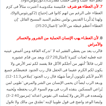
7. لأن العطاء هو شرف
فكنيسة مكدونيـة أعتبرت مثالاً فى كرَم
العطاء على الرغم من انهم كانوا فى إحتياج (2كورنثوس8و9)،
ولهذا يُذكّرنـا القديس بولس بتعليم السيد المسيح القائل “إن
العطاء أعظم غبطة من الأخذ”(اعمال35:20).
8.
لأن العطـاء يهب الإنسان الحماية من الشرور والخسائر
والأمراض
فالرب يعد من يعطي الفقير انه لا “تدركه الفاقة ومن أغمض عينيه
عنه فعليه لعنات كثيرة”(امثال27:28)، ويعد من قدّم عشوره
للرب قائلاً:”أنتهر من أجلكم الآكل فلا يفسد لكم ثمر الأرض ولا
يكون لكم الكرم عقيما فى الحقل قال رب الجنود. فتغبطكم جميع
الأمم لأنكم تكونون أرضاً شهيّة قال رب الجنود”(ملاخي11:3-12).
ويـعد الرب ايضاً ان يحمى الإنسان من الشر والمرض:”طوبى لمن
يُراعي المسكين. ينقذه الرب فى يوم السوء. الرب يحفظه ويُحييه
ويُسعده فى الأرض ولا يُسلمه الى نفوس اعدائه”(مزمور2:40-3).
وايضا الوعد واضح فى قول طوبيا لإبنه:”تصّدق من مالك ولا تحّول