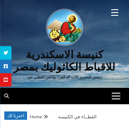
Ski
t
conten
كنيسة الاسكندرية
للاقباط الكاثوليك بمصر
رئيس التحرير الاب الدكتور/ يؤانس لحظي جيد
اخترنا لك
العطــاء في الكنيسة
Home