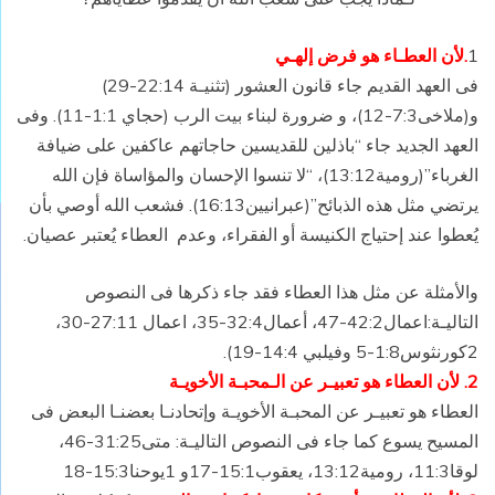
1
.لأن العطـاء هو فرض إلهـي
فى العهد القديم جاء قانون العشور (تثنيـة 22:14-29)
و(ملاخى7:3-12)، و ضرورة لبناء بيت الرب (حجاي 1:1-11). وفى
العهد الجديد جاء “باذلين للقديسين حاجاتهم عاكفين على ضيافة
الغرباء”(رومية13:12)، “لا تنسوا الإحسان والمؤاساة فإن الله
يرتضي مثل هذه الذبائح”(عبرانيين16:13). فشعب الله أوصي بأن
يُعطوا عند إحتياج الكنيسة أو الفقراء، وعدم العطاء يُعتبر عصيان.
والأمثلة عن مثل هذا العطاء فقد جاء ذكرها فى النصوص
التاليـة:اعمال42:2-47، أعمال32:4-35، اعمال 27:11-30،
2كورنثوس1:8-5 وفيلبي 14:4-19).
2. لأن العطاء هو تعبيـر عن الـمحبـة الأخويـة
العطاء هو تعبيـر عن المحبـة الأخويـة وإتحادنـا بعضنـا البعض فى
المسيح يسوع كما جاء فى النصوص التاليـة: متى31:25-46،
لوقا11:3، رومية13:12، يعقوب15:1-17و 1يوحنا15:3-18