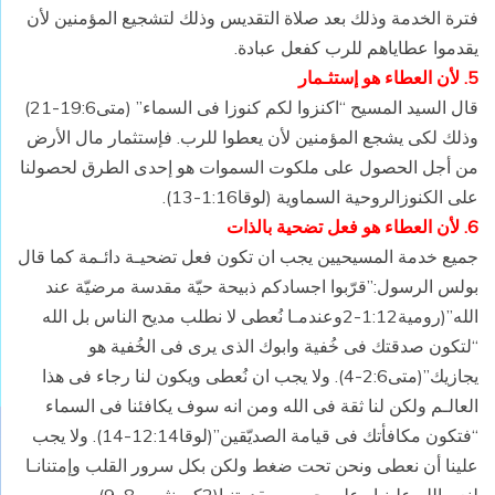
فترة الخدمة وذلك بعد صلاة التقديس وذلك لتشجيع المؤمنين لأن
يقدموا عطاياهم للرب كفعل عبادة.
5. لأن العطاء هو إستثـمار
قال السيد المسيح “اكنزوا لكم كنوزا فى السماء” (متى19:6-21)
وذلك لكى يشجع المؤمنين لأن يعطوا للرب. فإستثمار مال الأرض
من أجل الحصول على ملكوت السموات هو إحدى الطرق لحصولنا
على الكنوزالروحية السماوية (لوقا1:16-13).
6. لأن العطاء هو فعل تضحية بالذات
جميع خدمة المسيحيين يجب ان تكون فعل تضحيـة دائـمة كما قال
بولس الرسول:”قرّبوا اجسادكم ذبيحة حيّة مقدسة مرضيّة عند
الله”(رومية1:12-2وعندمـا نُعطى لا نطلب مديح الناس بل الله
“لتكون صدقتك فى خُفية وابوك الذى يرى فى الخُفية هو
يجازيك”(متى2:6-4). ولا يجب ان نُعطى ويكون لنا رجاء فى هذا
العالـم ولكن لنا ثقة فى الله ومن انه سوف يكافئنا فى السماء
“فتكون مكافأتك فى قيامة الصديّقين”(لوقا12:14-14). ولا يجب
علينا أن نعطى ونحن تحت ضغط ولكن بكل سرور القلب وإمتنانـا
لنعم الله علينـا وعلى حسب مقدرتنـا(2كورنثوس8و9).