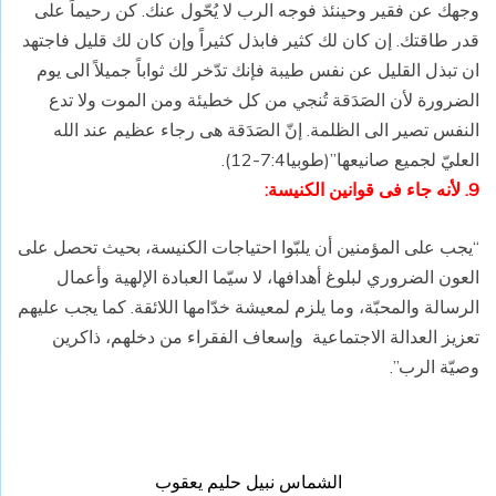
وجهك عن فقير وحينئذ فوجه الرب لا يُحّول عنك. كن رحيماً على
قدر طاقتك. إن كان لك كثير فابذل كثيراً وإن كان لك قليل فاجتهد
ان تبذل القليل عن نفس طيبة فإنك تدّخر لك ثواباً جميلاً الى يوم
الضرورة لأن الصَدَقة تُنجي من كل خطيئة ومن الموت ولا تدع
النفس تصير الى الظلمة. إنّ الصَدَقة هى رجاء عظيم عند الله
العليّ لجميع صانيعها”(طوبيا7:4-12).
9. لأنه جاء فى قوانين الكنيسة:
“يجب على المؤمنين أن يلبّوا احتياجات الكنيسة، بحيث تحصل على
العون الضروري لبلوغ أهدافها، لا سيّما العبادة الإلهية وأعمال
الرسالة والمحبّة، وما يلزم لمعيشة خدّامها اللائقة. كما يجب عليهم
تعزيز العدالة الاجتماعية وإسعاف الفقراء من دخلهم، ذاكرين
وصيّة الرب”.
الشماس نبيل حليم يعقوب