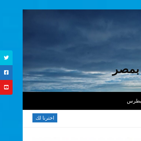
 بمصر
 بطرس
اخترنا لك