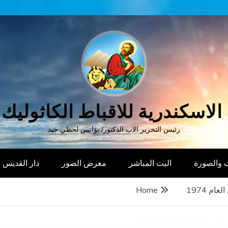
الاسكندرية للاقباط الكاثوليك
رئيس التحرير الاب الدكتور/ يؤانس لحظي جيد
 والصورة
البث المباشر
معرض الصور
دار القديس
م 1974
Home