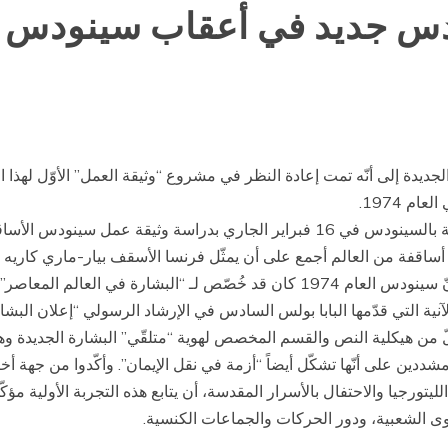
س جديد في أعقاب سينودس العام
 1974.
وقام المجلس العادي الثاني عشر للأمانة العامة الخاصة بالسينودس في 16 فبراير الجا
أساقفة من العالم أجمع على أن يمثّل فرنسا الأسقف بيار-ماري كاريه ر
وذكّر الأسقف نيكولا إيتيروفيك أمين عام السينودس بأنّ سينودس العام 1974 كان قد
لآنية التي قدّمها البابا بولس السادس في الإرشاد الرسولي “إعلان البش
ن هيكلية النص والقسم المخصص لهوية “متلقّي” البشارة الجديدة وهو
ن على أنّها تشكّل أيضاً “أزمة في نقل الإيمان”. وأكّدوا من جهة أخرى أ
لليتورجيا والاحتفال بالأسرار المقدسة، أن يتابع هذه التجربة الأولية مؤك
وى الشعبية، ودور الحركات والجماعات الكنسية.