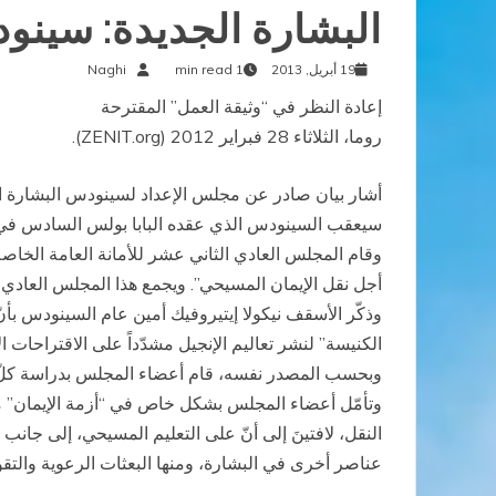
البشارة الجديدة: سينود
19 أبريل, 2013
1 min read
Naghi
إعادة النظر في “وثيقة العمل” المقترحة
روما، الثلاثاء 28 فبراير 2012 (ZENIT.org).
سيعقب السينودس الذي عقده البابا بولس السادس في العام
أجل نقل الإيمان المسيحي”. ويجمع هذا المجلس العادي 
الكنيسة” لنشر تعاليم الإنجيل مشدّداً على الاقتراحات ا
وبحسب المصدر نفسه، قام أعضاء المجلس بدراسة كلّ م
وتأمّل أعضاء المجلس بشكل خاص في “أزمة الإيمان” مشددي
النقل، لافتينَ إلى أنّ على التعليم المسيحي، إلى جانب ا
عناصر أخرى في البشارة، ومنها البعثات الرعوية والتق