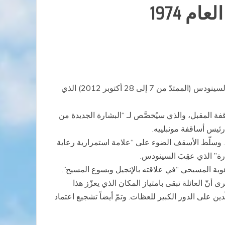
 1974
أشار بيان صادر عن مجلس الإعداد لسينودس البشارة الجديدة إلى أنّه تمت إعادة النظر في مشروع “وثيقة العمل” الأوّل لهذا السينودس (الممتدّ من 7 إلى 28 أكتوبر 2012) الذي
ري بدراسة وثيقة عمل سينودس الأساقفة المقبل، والذي سيُخصَّص لـ “البشارة الجديدة من
ئيس أساقفة مونبلييه.
 خُصّص لـ “البشارة في العالم المعاصر”. وسلّط الأسقف الضوء على “علامة استمرارية رعاية
ارة” الذي عقِبَ السينودس.
ية المسيحي “في علاقته بالإنجيل وبسوع المسيح”.
نّ العائلة تبقى بامتياز المكان الذي يعزّز هذا
ّدين على الدور الكبير للعظات. وتمّ أيضاً تشجيع اعتماد