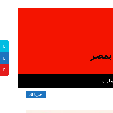
 بمصر
 بطرس
اخترنا لك