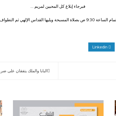
فبرجاء إبلاغ كل المحبين لمريم …
يليها القداس الإلهي ثم التطواف ومنح البركة .
Linkedin
البابا والملك يتفقان على ض