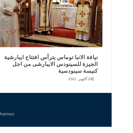
نيافة الانبا توماس يترأس افتتاح ايبارشية
الجيزة للسينودس الايبارشى من اجل
كنيسة سينودسية
29 أكتوبر, 2021
Themes