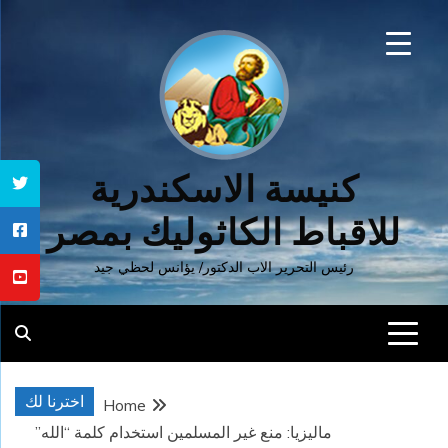
Ski
t
conten
كنيسة الاسكندرية
للاقباط الكاثوليك بمصر
رئيس التحرير الاب الدكتور/ يؤانس لحظي جيد
اخترنا لك
Home
ماليزيا: منع غير المسلمين استخدام كلمة “الله”