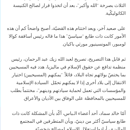
الثلاث بصرخة “الله وأكبر”، بعد أن اتخذوا قرار لصالح الكنيسة
الكاثوليكّية.
على صعيد آخر، وبعد اختتام هذه القضيّة، أصبح واضحاً كم أن هذه
الأمور كانت ذات طابع “سياسيّ” هذا ما قاله رئيس أساقفة كوالا
لومبور، المونسينيور مورثي باكيان.
ثم قابل هذا التصريح، تصريح لعبد الله زيك عبد الرحمان، رئيس
منظمة تدافع عن حقوق الإسلام في ماليزيا، هدد فيه المسيحيين
بما يختصّ بولائهم تجاه البلاد، قائلاً: “يمكنهم (المسيحيين) اختيار
الانتقال إلى بلاد أخرى إذا لا يمكنهم تحمّل السيادة الإسلامية
والمؤسسات التي تعمل لحماية سيادتهم ودينهم”، مختتماً بطلب
للمسيحيين بالمحافظة على الوفاق بين الأديان والأعراق.
أمّا خالد سماد، أحد أعضاء الـباس، أكّد بأن المشكلة كانت ذات
طابع سياسيّ أكثر من دينيّ، وبأن المتطرفين في المجتمع
الماليزي، أرادوا استغلال الإسلام لمصالح شخصيّة.