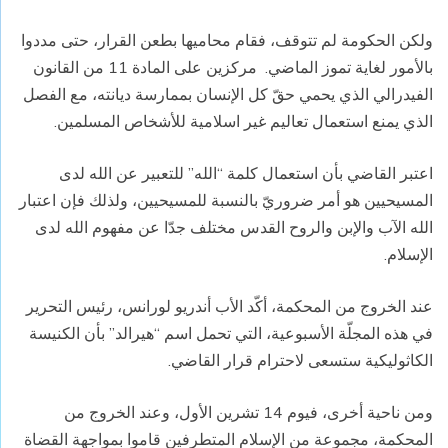
ولكن الحكومة لم تتوقف، فقام محاميها بطعن القرار، حتى مددوا
بالأمور لغاية تموز الماضي. مركزين على المادة 11 من القانون
الفيدرالي الذي يحمي حقّ كل الإنسان بممارسة ديانته، مع الفصل
الذي يمنع استعمال تعاليم غير اسلامية للأشخاص المسلمين.
اعتبر القاضي بأن استعمال كلمة “الله” للتعبير عن الله لدى
المسيحيين هو أمر ضروريّ بالنسبة للمسيحيين، ولذلك فإن اعتبار
الله الآب والإبن والروح القدس مختلف جدّا عن مفهوم الله لدى
الإسلام.
عند الخروج من المحكمة، أكّد الأب أندريو لورانس، رئيس التحرير
في هذه المجلّة الأسبوعية، التي تحمل اسم “هيرالد” بأن الكنيسة
الكاثوليكية ستسعى لاحترام قرار القاضي.
ومن ناحية أخرى، فيوم 14 تشرين الأول، وعند الخروج من
المحكمة، مجموعة من الإسلام المتطرفين قاموا بمواجهة القضاة