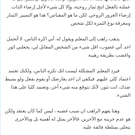
عملته بالفعل انتج ثمار روحية، وإلا كل شيء لأجل إرضاء الذات.
إرضاء الغرور الروحي. لكن ما هو المقياس؟ هذا هو التمييز. الثمار
ومعرفة نوع الثمرة لكل شخص.
يذهب راهب إلى المعلم ويقول له: أني اكره الناس، لا أتحمل
احد. أني غضوب، اقل شيء من الشخص المقابل لي، يجعلني اثور
واغضب بطريقة رهيبة.
فيرد المعلم: المشكلة ليست انك تكره الناس، ولكنك تعتمد
اعتماد كلي عليهم. فيكفي ان احد يعارضك أو يقوم بفعل ولو بسيط
ضدك، انت تثور، لأنك تتوقع منه شيء آخر، وتعتمد كليا على هذا
الشيء.
وهنا يفهم الراهب ان سبب غضبه ، ليس كما كان يعتقد ولكن
هو عدم حريته مع الآخرين. فالآخر يمثل له أهمية بل وبالأحرى
يتحلى بسلطة فائقة عليه.