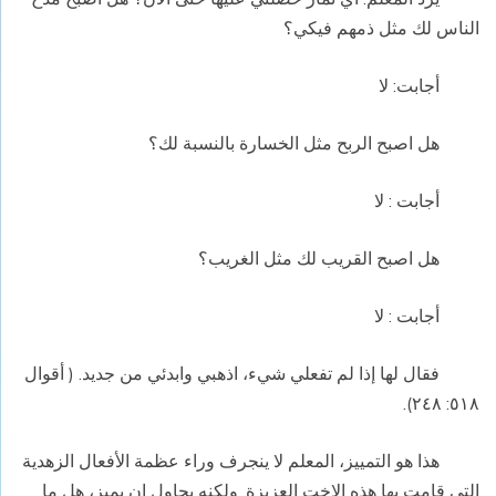
الناس لك مثل ذمهم فيكي؟
أجابت: لا
هل اصبح الربح مثل الخسارة بالنسبة لك؟
أجابت : لا
هل اصبح القريب لك مثل الغريب؟
أجابت : لا
فقال لها إذا لم تفعلي شيء، اذهبي وابدئي من جديد. ( أقوال
٥١٨: ٢٤٨).
هذا هو التمييز، المعلم لا ينجرف وراء عظمة الأفعال الزهدية
التي قامت بها هذه الاخت العزيزة. ولكنه يحاول ان يميز، هل ما