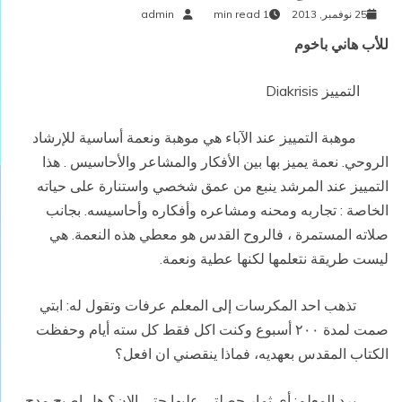
25 نوفمبر, 2013
1 min read
admin
للأب هاني باخوم
التمييز Diakrisis
موهبة التمييز عند الآباء هي موهبة ونعمة أساسية للإرشاد
الروحي. نعمة يميز بها بين الأفكار والمشاعر والأحاسيس . هذا
التمييز عند المرشد ينبع من عمق شخصي واستنارة على حياته
الخاصة : تجاربه ومحنه ومشاعره وأفكاره وأحاسيسه. بجانب
صلاته المستمرة ، فالروح القدس هو معطي هذه النعمة. هي
ليست طريقة نتعلمها لكنها عطية ونعمة.
تذهب احد المكرسات إلى المعلم عرفات وتقول له: ابتي
صمت لمدة ٢٠٠ أسبوع وكنت اكل فقط كل سته أيام وحفظت
الكتاب المقدس بعهديه، فماذا ينقصني ان افعل؟
يرد المعلم: أي ثمار حصلتي عليها حتى الان؟ هل اصبح مدح