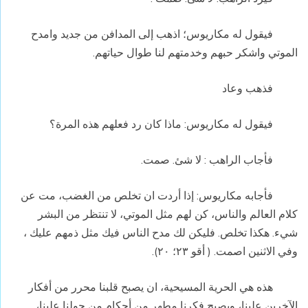
فيقول له مكاريوس؛ اذهب إلى المدافن من جديد وامدح
الموتي واشكر حبهم وخدمتهم لنا طوال حياتهم.
فذهب وعاد
فيقول له مكاريوس: ماذا كان رد فعلهم هذه المرة؟
فأجاب الراهب : لا شئ. صمت.
فأجابه مكاريوس: إذا أردت ان تخلص من الغضب، مت عن
كلام العالم والناس، كن لهم مثل الموتي، لا تنتظر من البشر
شيء. هكذا تخلص. فليكن لك مدح الناس فيك مثل ذمهم عليك ،
وفي الاثنين اصمت. ( أقو ٢٣؛ ٢٠).
هذه هي الحرية المسيحية، ان يصبح قلبنا محرر من أفكار
الآخرين علينا، ويصبح فكرنا مطهر من أحكام من حولنا علينا،