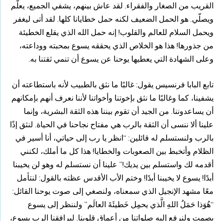
القريب من الصغار والفقراء. لقد عاش بينهم، يشفي الجميع، يعلّم
ويصلّي. هو الحمل الضعيف لكنه حمل خطايانا كلها. لقد أتى ليغفر
ويحمل السلام للعالم والقلوب! إنه حمل الله الذي يقلع الخطيئة
من جذورها! هذا هو الخلاص الذي يحققه يسوع بمحبته ووداعته،
وعلى الشهادة التي يعطيها يوحنا عن يسوع أن تنمي ثقتنا به.
تابع البابا فرنسيس يقول: غالبًا ما نثق بالطبيب لأنه باستطاعته أن
يشفينا، كما وغالبًا ما نثق بإخوتنا وأخواتنا لأننا نعرف أنهم بإمكانهم
أن يساعدوننا. من الجيد أن تقوم بيننا هذه الثقة البشرية، وإنما
علينا ألا ننسى أن الثقة بالرب هي مفتاح نجاحنا في الحياة. لنثق إذًا
بالرب ولنستسلم له قائلين: “انظر يا رب إلى حياتي، أنا أسير في
الظلام وأتخبط بين الصعوبات والخطايا! هذا كل ما أملك، لكنني
أقدمه لك واستسلم بين يديك!” علينا أن نستسلم له وهو لن يخيبنا
أبدًا! يسوع لا يخيبنا أبدًا! وختم الأب الأقدس عظته بالقول: لنتأمل
معًا مشهد الإنجيل الذي سمعناه، ولنصغي إلى صوت يوحنا القائل:
“هُوَذا حَمَلُ اللهِ الَّذي يحمِل خَطيئَةَ العالَم” ولننظر إلى يسوع
بصمت ولنرفع إليه صلواتنا من أعماق قلوبنا. ليرافقنا الرب يسوع،