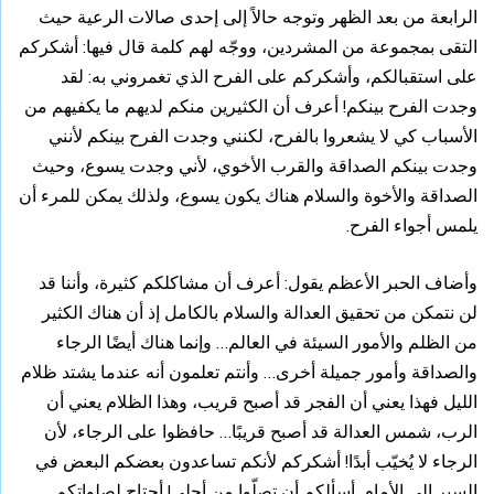
الرابعة من بعد الظهر وتوجه حالاً إلى إحدى صالات الرعية حيث
التقى بمجموعة من المشردين، ووجّه لهم كلمة قال فيها: أشكركم
على استقبالكم، وأشكركم على الفرح الذي تغمروني به: لقد
وجدت الفرح بينكم! أعرف أن الكثيرين منكم لديهم ما يكفيهم من
الأسباب كي لا يشعروا بالفرح، لكنني وجدت الفرح بينكم لأنني
وجدت بينكم الصداقة والقرب الأخوي، لأني وجدت يسوع، وحيث
الصداقة والأخوة والسلام هناك يكون يسوع، ولذلك يمكن للمرء أن
يلمس أجواء الفرح.
وأضاف الحبر الأعظم يقول: أعرف أن مشاكلكم كثيرة، وأننا قد
لن نتمكن من تحقيق العدالة والسلام بالكامل إذ أن هناك الكثير
من الظلم والأمور السيئة في العالم… وإنما هناك أيضًا الرجاء
والصداقة وأمور جميلة أخرى… وأنتم تعلمون أنه عندما يشتد ظلام
الليل فهذا يعني أن الفجر قد أصبح قريب، وهذا الظلام يعني أن
الرب، شمس العدالة قد أصبح قريبًا… حافظوا على الرجاء، لأن
الرجاء لا يُخيّب أبدًا! أشكركم لأنكم تساعدون بعضكم البعض في
السير إلى الأمام. أسألكم أن تصلّوا من أجلي! أحتاج لصلواتكم