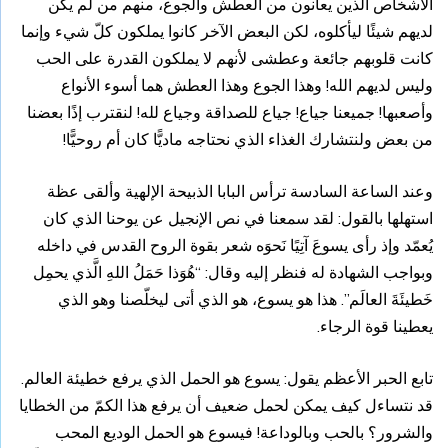
الأشخاص الذين يعانون من العطش والجوع، منهم من لم يكن
لديهم شيئًا ليأكلوه، لكن البعض الآخر كانوا يملكون كلّ شيء وإنما
كانت قلوبهم جائعة وعطشى لأنهم لا يملكون القدرة على الحب
وليس لديهم الله! وهذا الجوع وهذا العطش هما أسوء الأنواع
وأصعبها! جميعنا جياع! جياع للصداقة وجياع لله! لنقترب إذًا بعضنا
من بعض ولنتشارك الغذاء الذي نحتاجه ماديًّا كان أم روحيًّا!
وعند الساعة السادسة ترأس البابا الذبيحة الإلهية وألقى عظة
استهلها بالقول: لقد سمعنا في نص الإنجيل عن يوحنا الذي كان
يُعمّد وإذ رأى يسوعَ آتِيًا نَحوَه شعر بقوة الروح القدس في داخله
وبواجب الشهادة له فنظر إليه وقال: “هُوَذا حَمَلُ اللهِ الَّذي يحمِل
خَطيئَةَ العالَم”. هذا هو يسوع، هو الذي أتى ليخلّصنا وهو الذي
يعطينا قوة الرجاء.
تابع الحبر الأعظم يقول: يسوع هو الحمل الذي يرفع خطيئة العالم.
قد نتساءل كيف يمكن لحمل ضعيف أن يرفع هذا الكمّ من الخطايا
والشرور؟ بالحب وبالوداعة! فيسوع هو الحمل الوديع المحب