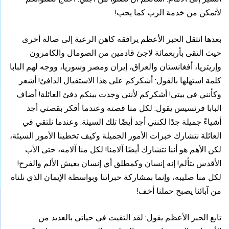
لأتمكن من خدمة الرب كما يجب!
بعدها انتقل الحبر الأعظم يرافقه كاهن الرعية إلى صالة أخرى
حيث التقى بأربعمائة لاجئ قادمين من الصومال والكامرون
وإريتريا، أفغانستان والعراق، إيران ومصر وسوريا، ووجه لهم البابا
كلمة استهلها بالقول: أشكركم على هذا الاستقبال الدافئ! أشعر
وكأنني في بيتي! أشكركم لأنني وجدت بينكم دفئ العائلة! أضاف
البابا فرنسيس يقول: لكل منا قصته وعندما أفكر بقصتي أجد
أشياءً جميلة جدًا لكنني أجد أيضًا تلك السيئة. وعندما نلتقي في
العائلة نتشارك خبرات الأمور الجميلة وكيف تخطينا الأمور السيئة،
لكن الأهم هو أننا نتشارك أيضًا آلامنا! لكل منا آلامه، حتى الأب
الأقدس يتألم! إنه إنسان وكمطلق أي إنسان يعيش الألم والفرح!
لكل منا صليبه، وإنما بمشاركة خبراتنا وبواسطة الإيمان الذي نلناه
من آبائنا يصبح حملنا أخف!
تابع الحبر الأعظم يقول: لقد التقيت في حياتي بالعديد من