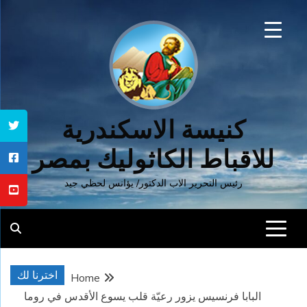
Ski
t
conten
كنيسة الاسكندرية
للاقباط الكاثوليك بمصر
رئيس التحرير الاب الدكتور/ يؤانس لحظي جيد
اخترنا لك
Home
البابا فرنسيس يزور رعيّة قلب يسوع الأقدس في روما