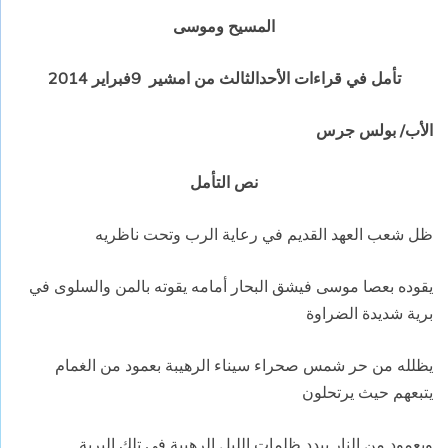
المسيح وموسى
تأمل في قراءات الأحدالثالث من امشير 9فبراير 2014
الأب/ بولس جرس
نص التأمل
ظل شعب العهد القديم في رعاية الرب وتحت ناظريه
يقوده بعصا موسى فيشق البحار أمامه يقوته بالمن والسلوى في
برية شديدة الضراوة
يظلله من حر شمس صحراء سيناء الرهيبة بعمود من الغمام
يتبعهم حيث يرتحلون
وبعمود من النار يبدد ظلمات الليل الرهيبة في تلك البرية