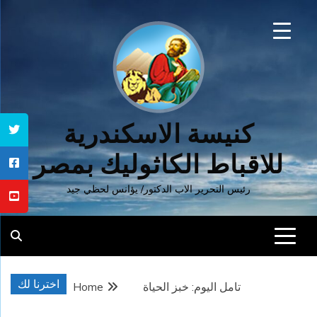
Ski
t
conten
كنيسة الاسكندرية
للاقباط الكاثوليك بمصر
رئيس التحرير الاب الدكتور/ يؤانس لحظي جيد
اخترنا لك
تامل اليوم: خبز الحياة
Home