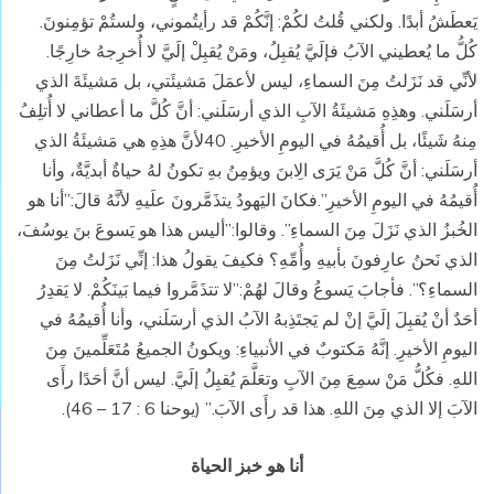
يَعطَشُ أبدًا. ولكني قُلتُ لكُمْ: إنَّكُمْ قد رأيتُموني، ولستُمْ تؤمِنونَ.
كُلُّ ما يُعطيني الآبُ فإلَيَّ يُقبِلُ، ومَنْ يُقبِلْ إلَيَّ لا أُخرِجهُ خارِجًا.
لأنِّي قد نَزَلتُ مِنَ السماءِ، ليس لأعمَلَ مَشيئَتي، بل مَشيئَةَ الذي
أرسَلَني. وهذِهِ مَشيئَةُ الآبِ الذي أرسَلَني: أنَّ كُلَّ ما أعطاني لا أُتلِفُ
مِنهُ شَيئًا، بل أُقيمُهُ في اليومِ الأخيرِ. 40لأنَّ هذِهِ هي مَشيئَةُ الذي
أرسَلَني: أنَّ كُلَّ مَنْ يَرَى الِابنَ ويؤمِنُ بهِ تكونُ لهُ حياةٌ أبديَّةٌ، وأنا
أُقيمُهُ في اليومِ الأخيرِ”.فكانَ اليَهودُ يتذَمَّرونَ علَيهِ لأنَّهُ قالَ:”أنا هو
الخُبزُ الذي نَزَلَ مِنَ السماءِ”. وقالوا:”أليس هذا هو يَسوعَ بنَ يوسُفَ،
الذي نَحنُ عارِفونَ بأبيهِ وأُمِّهِ؟ فكيفَ يقولُ هذا: إنِّي نَزَلتُ مِنَ
السماءِ؟”. فأجابَ يَسوعُ وقالَ لهُمْ:”لا تتذَمَّروا فيما بَينَكُمْ. لا يَقدِرُ
أحَدٌ أنْ يُقبِلَ إلَيَّ إنْ لم يَجتَذِبهُ الآبُ الذي أرسَلَني، وأنا أُقيمُهُ في
اليومِ الأخيرِ. إنَّهُ مَكتوبٌ في الأنبياءِ: ويكونُ الجميعُ مُتَعَلِّمينَ مِنَ
اللهِ. فكُلُّ مَنْ سمِعَ مِنَ الآبِ وتعَلَّمَ يُقبِلُ إلَيَّ. ليس أنَّ أحَدًا رأَى
الآبَ إلا الذي مِنَ اللهِ. هذا قد رأَى الآبَ.” (يوحنا 6 : 17 – 46).
أنا هو خبز الحياة