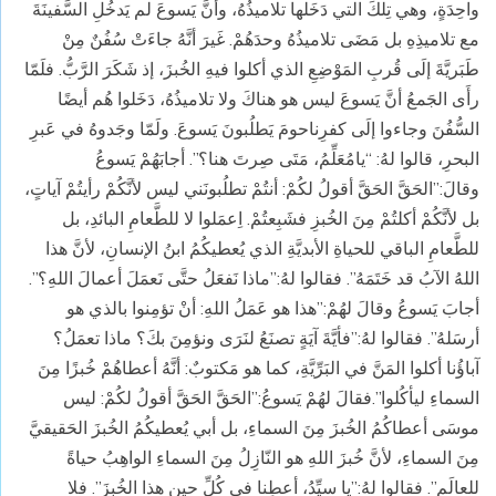
واحِدَةٍ، وهي تِلكَ التي دَخَلها تلاميذُهُ، وأنَّ يَسوعَ لم يَدخُلِ السَّفينَةَ
مع تلاميذِهِ بل مَضَى تلاميذُهُ وحدَهُمْ. غَيرَ أنَّهُ جاءَتْ سُفُنٌ مِنْ
طَبَريَّةَ إلَى قُربِ المَوْضِعِ الذي أكلوا فيهِ الخُبزَ، إذ شَكَرَ الرَّبُّ. فلَمّا
رأَى الجَمعُ أنَّ يَسوعَ ليس هو هناكَ ولا تلاميذُهُ، دَخَلوا هُم أيضًا
السُّفُنَ وجاءوا إلَى كفرِناحومَ يَطلُبونَ يَسوعَ. ولَمّا وجَدوهُ في عَبرِ
البحرِ، قالوا لهُ: “يامُعَلِّمُ، مَتَى صِرتَ هنا؟”. أجابَهُمْ يَسوعُ
وقالَ:”الحَقَّ الحَقَّ أقولُ لكُمْ: أنتُمْ تطلُبونَني ليس لأنَّكُمْ رأيتُمْ آياتٍ،
بل لأنَّكُمْ أكلتُمْ مِنَ الخُبزِ فشَبِعتُمْ. اِعمَلوا لا للطَّعامِ البائدِ، بل
للطَّعامِ الباقي للحياةِ الأبديَّةِ الذي يُعطيكُمُ ابنُ الإنسانِ، لأنَّ هذا
اللهُ الآبُ قد خَتَمَهُ”. فقالوا لهُ:”ماذا نَفعَلُ حتَّى نَعمَلَ أعمالَ اللهِ؟”.
أجابَ يَسوعُ وقالَ لهُمْ:”هذا هو عَمَلُ اللهِ: أنْ تؤمِنوا بالذي هو
أرسَلهُ”. فقالوا لهُ:”فأيَّةَ آيَةٍ تصنَعُ لنَرَى ونؤمِنَ بكَ؟ ماذا تعمَلُ؟
آباؤُنا أكلوا المَنَّ في البَرِّيَّةِ، كما هو مَكتوبٌ: أنَّهُ أعطاهُمْ خُبزًا مِنَ
السماءِ ليأكُلوا”.فقالَ لهُمْ يَسوعُ:”الحَقَّ الحَقَّ أقولُ لكُمْ: ليس
موسَى أعطاكُمُ الخُبزَ مِنَ السماءِ، بل أبي يُعطيكُمُ الخُبزَ الحَقيقيَّ
مِنَ السماءِ، لأنَّ خُبزَ اللهِ هو النّازِلُ مِنَ السماءِ الواهِبُ حياةً
للعالَمِ”. فقالوا لهُ:”يا سيِّدُ، أعطِنا في كُلِّ حينٍ هذا الخُبزَ”. فلا