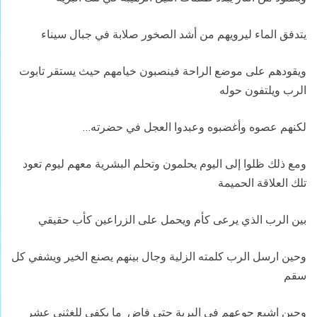
يتدفق الماء ليرويهم من أشد الصخور صلابة في جبال سيناء
ويقودهم على موضع الراحة فينصبون خيامهم حيث يستقر تابوت
الرب ويلتفون حوله
لكنهم عصوه وأغضبوه وعبدوا العجل في حضرته…
ومع ذلك ظلوا إلى اليوم يحلمون وتحلم البشرية معهم ليوم تعود
تلك العلاقة الحميمة
بين الرب الذي يرعى كأم ويحمل على الزراعين كأب حقيقي
وحين ارسل الرب كلمته الزلية وجال بينهم يصنع الخير ويشفي كل
سقم
وحين اشبع جوعهم في البرية حتى فاض ما يكفي للغثنى عشر