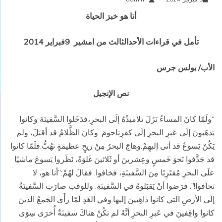
أنا هو خبز الحياة
تأمل في قراءات الأحدالثالث من امشير 9فبراير 2014
الأب/ بولس جرس
نص الإنجيل
“ولَمّا كانَ المساءُ نَزَلَ تلاميذُهُ إلَى البحرِ،فدَخَلوا السَّفينَةَ وكانوا
يَذهَبونَ إلَى عَبرِ البحرِ إلَى كفرِناحومَ. وكانَ الظَّلامُ قد أقبَلَ، ولم
يَكُنْ يَسوعُ قد أتى إليهِمْ.وهاجَ البحرُ مِنْ ريحٍ عظيمَةٍ تهُبُّ.فلَمّا كانوا
قد جَذَّفوا نَحوَ خَمسٍ وعِشرينَ أو ثَلاثينَ غَلوَةً، نَظَروا يَسوعَ ماشيًا
علَى البحرِ مُقتَرِبًا مِنَ السَّفينَةِ، فخافوا. فقالَ لهُمْ:”أنا هو، لا
تخافوا!”. فرَضوا أنْ يَقبَلوهُ في السَّفينَةِ. وللوقتِ صارَتِ السَّفينَةُ
إلَى الأرضِ التي كانوا ذاهِبينَ إليها.وفي الغَدِ لَمّا رأَى الجَمعُ الذينَ
كانوا واقِفينَ في عَبرِ البحرِ أنَّهُ لم تكُنْ هناكَ سفينَةٌ أُخرَى سِوَى