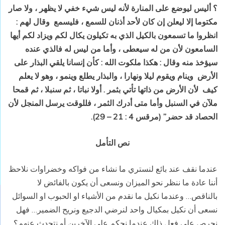
؟ أليس ليوضع على المنارة لأنه ليس شيء خفي لا يظهر ، ولا صار
مكتوما إلا ليعلن إن كان لأحد أذنان للسمع ، فليسمع وقال لهم :
انظروا ما تسمعون بالكيل الذي به تكيلون يكال لكم ويزاد لكم أيها
السامعون لأن من له سيعطى ، وأما من ليس له فالذي عنده
سيؤخذ منه وقال : هكذا ملكوت الله : كأن إنسانا يلقي البذار على
الأرض وينام ويقوم ليلا ونهارا ، والبذار يطلع وينمو ، وهو لا يعلم
كيف لأن الأرض من ذاتها تأتي بثمر . أولا نباتا ، ثم سنبلا ، ثم قمحا
ملآن في السنبل وأما متى أدرك الثمر ، فللوقت يرسل المنجل لأن
الحصاد قد حضر” (مرقس 4 : 21 – 29).
نص التأمل
عندما نقف عند بائع لنستري ما نشاء من فواكه وخضراوات نلاحظ
أننا عادة ما ننظر نحو الميزان ونسعى أن يكون بالفائض لا
بالناقص… وعندما نكيل ما نقدم من الأشياء او الحبوب او السوائل
نسعى أن نكيل بمكيال واحد لنرضي الدجيع ونريح الضمير… فهل
نحرص على فعل ذلك عندما نحكم على الآخرين أو نتحدث عنهم؟