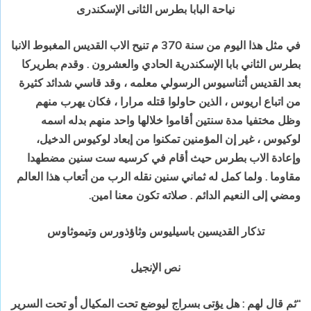
نياحة البابا بطرس الثانى الإسكندرى
في مثل هذا اليوم من سنة 370 م تنيح الاب القديس المغبوط الانبا
بطرس الثاني بابا الإسكندرية الحادي والعشرون . وقدم بطريركا
بعد القديس أثناسيوس الرسولي معلمه ، وقد قاسي شدائد كثيرة
من اتباع اريوس ، الذين حاولوا قتله مرارا ، فكان يهرب منهم
وظل مختفيا مدة سنتين أقاموا خلالها واحد منهم بدله اسمه
لوكيوس ، غير إن المؤمنين تمكنوا من إبعاد لوكيوس الدخيل،
وإعادة الاب بطرس حيث أقام في كرسيه ست سنين مضطهدا
مقاوما . ولما كمل له ثماني سنين نقله الرب من أتعاب هذا العالم
ومضي إلى النعيم الدائم . صلاته تكون معنا امين.
تذكار القديسين باسيليوس وثاؤذورس وتيموثاوس
نص الإنجيل
“ثم قال لهم : هل يؤتى بسراج ليوضع تحت المكيال أو تحت السرير