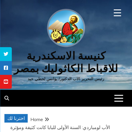
Ski
t
conten
كنيسة الاسكندرية
للاقباط الكاثوليك بمصر
رئيس التحرير الاب الدكتور/ يؤانس لحظي جيد
اخترنا لك
Home
الأب لومباردي: السنة الأولى للبابا كانت كثيفة ومؤثرة