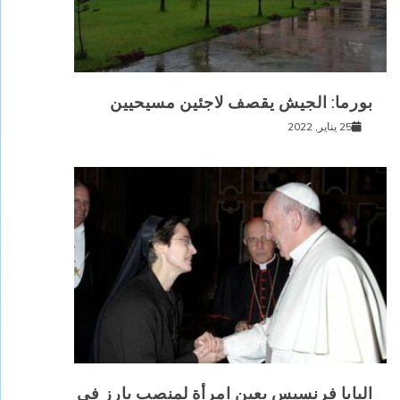
بورما: الجيش يقصف لاجئين مسيحيين
25 يناير, 2022
البابا فرنسيس يعين امرأة لمنصب بارز في