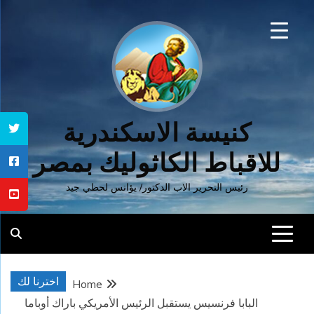
Ski
t
conten
كنيسة الاسكندرية
للاقباط الكاثوليك بمصر
رئيس التحرير الاب الدكتور/ يؤانس لحظي جيد
اخترنا لك
Home
البابا فرنسيس يستقبل الرئيس الأمريكي باراك أوباما