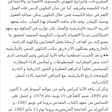
المشروعات والبرامج للنهوض بالمستوى الاقتصادي والاجتماعي
لأبناء الكنيسة وغيرهم، أما عن شأن التكوين الديني فإنه العمل
الأهم في حياة الكنيسة فمن خلال التكوين يمكن صياغة العقول
وتنمية الإيمان، ولقد قام نيافته الاهتمام بهذا الشأن. بداية بمعهد
التربية الدينية بالإيبارشية والعمل على توازيه في المناهج مع معهد
السكاكيني ثم بدأ الاهتمام بالندوات التكوينية الصيفية لتحقيق ما
يصبو إليه من أهداف. أرسلنا بعض العلمانيين والكهنة للدراسة
بالخارج وهم يشكلون الآن فريق مكتب التكوين الديني بالإيبارشية.
●● و بعد الحديث اصطحبنا نيافة الانبا كيرلس وليم للمتحف الذى
أعده بمقر المطرانية للمخطوطات و لملابس الاباء المطارنة
المتنيحيين تخليداً لذكراهم العطرة و الصور التاريخية و النادرة
الموضحة تاريخ الايبارشية، مع المدافن الخاصة بالاباء أسفل
الكاتدرائية…
يذكر أن نيافة الأنبا كيرلس وليم من مواليد أسيوط فى 1 أكتوبر
عام 1946، سيم كاهناً فى 10 يونيه عام 1974، و حصل على
اللسانس من معهد الكتاب المقدس بروما فى يونيو 1981، و
الدكتوراه من الجامعة الجريجورية بروما يوم 13 مايو 1983، ثم