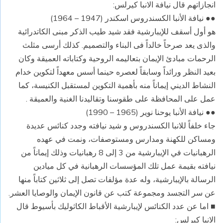
انجازاتهم قال نيافة الانبا كيرلس:
●● نيافة الأنبا الكسندروس اسكندر (1947 – 1964)
هو أول أسقف للإيبارشية فقد شيد طيب الذكر مبنى الكاتدرائية
والذى يعد صرحاً خالداً فى البناء والتصميم. كذلك أرسى مثلث
الرحمات مبادئ الإيمان بتعاليمه الروحية وكتاباته العميقة وكان
بعيد النظر ورائداً وسابقاً لعصره حينما أسس معهداً لتكوين خدام
النشاط الديني إيماناً منه بأهمية التكوين لمستقبل الكنيسة، كما
عمل على المحافظة على طقوسنا وتقاليدنا الغنية والعميقة .
●● نيافة الأنبا يوحنا نوير (1965 – 1990)
جاء خلفاً للانبا الكسندروس و شيد نيافته وجدد كنائس عديدة
ومساكن للكهنة ومدارس ومستوصفات، ونمت في عهده
الرهبانيات في الإيبارشية من 3 إلى 8 رهبانيات وذلك إيماناً من
نيافته بقيمة عمل تلك المؤسسات الرهبانية في كل ميادين
الرسالة بالإيبارشية، وله عدة مؤلفات تصل إلى ثلاثين كتاباً منها
عن سر التجسد ومجموعة كتب عن قانون الإيمان والوصايا العشر.
■ اما عن عدد الكنائس لإيبارشية الأقباط الكاثوليك بأسيوط قال
الانبا كيرلس: