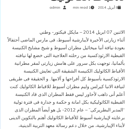
8 أبريل, 2014
1 min read
admin
الاثنين 07 ابريل 2014 – مايكل فيكتور- وطني
أثناء زيارتى الأخيرة لأيبارشية أسيوط، فى مارس الماضى أحتفالاً
بعودة نيافة أنبا ميخائيل مطران أسيوط و شيخ مشايخ الكنيسة
القبطية الارثوذكسية من رحلته العلاجية التى خضع لها نيافته
بألمانيا، توجهت بكل سرور على هامش زيارتى لمقر مطرانية
الأقباط الكاثوليك الكنيسة الشقيقة التى تعايش الكنيسة
الارثوذكسية بأسيوط كل أفراحها و آلامها.. و الحقيقة فى طريقى
لنيافة الانبا كيرلس وليم مطران أسيوط للاقباط الكاثوليك كنت
أعلم أنى ذاهب لأحاور ليس فقط المطران الذى قاد الكنيسة
القبطية الكاثوليكية بكل امانة و حكمة و جدارة فى فترة تولية
“المدبر البطريركى” – عام 2012- بل هو أيضاً المطران الذى
برعايته لإيبارشية أسيوط للأقباط الكاثوليك أهتم بالتكوين الدينى
لأبناء الإيبارشية، من خلال دعم رسالة معهد التربية الدينية،