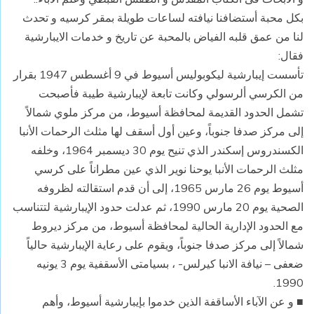
بكل محبة أستضافنا نيافته لساعات طويلة بمقر كرسيه و تحدث
لنا من عمق قلبه الفياض بالمحبة عن تاريخ و خدمات الايبارشية
فقال:
تأسست إيبارشية ليكوبوليس أسيوط في 9 أغسطس 1947 بقرار
من الكرسي ألرسولي وكانت تابعة لإيبارشية طيبة فأصبحت
تشمل الحدود القديمة لمحافظة أسيوط، من مركز ملوي شمالاً
إلى مركز صدفا جنوباً، وعين أول أسقف لها مثلث الرحمات الأنبا
الكسندروس إسكندر الذي تنيح يوم 30 ديسمبر 1964، وخلفه
مثلث الرحمات الأنبا يوحنا نوير الذي عين مطراناً على كرسي
أسيوط يوم 26 مارس 1965، إلى أن قدم استقالته لظروفه
الصحية يوم 20 مارس 1990، ثم عدلت حدود الإيبارشية لتتناسب
مع الحدود الإدارية الحالية لمحافظة أسيوط، من مركز ديروط
شمالاً إلى مركز صدفا جنوباً، ويقوم على رعاية الإيبارشية حالياً
ضعفى – نيافة الانبا كيرلس- ، بسيامتى الأسقفية يوم 3 يونيه
1990.
■ و عن الآباء الأساقفة الذين خدموا بإيبارشية أسيوط، وأهم