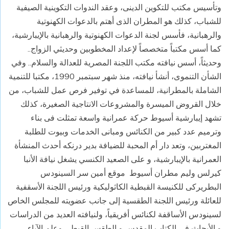
وتأسيس مكتب للتكوين الدينى، وعقد الندوات التكوينية الصيفية
للشباب، كذلك هو المطران الذى أهتم بالدعوات الكهنوتية
والرهبانية، فأسس لجنة الدعوات الكهنوتية والرهبانية بالإيبارشية،
كما أسس مكتباً متخصصاً لإعداد المخطوبين وحديثي الزواج..
وحديثاً، أسس نيافته مكتب اللجنة المصرية للعدالة والسلام.. وفي
الشأن التنموى، أنشأ نيافته، منذ شهر سبتمبر 1990، مكتبا للتنمية
الشاملة بالمطرانية، للمساعدة في توفير فرص عمل للشباب، من
خلال القروض الميسرة والمشروعات الانتاجية الصغيرة، كذلك
تشهد إيبارشية أسيوط حركة عمرانية واسعة تمثلت فى بناء
وترميم عدد كبير من الكنائس ومبانى الخدمات وبيوت للطلبة
المغتربين، وتعد دار أم المحبة للضيافة بدير درنكه أحدث المنشأة
العمرانية بالإيبارشية، و على الصعيد الكنسي يشغل نيافة الأنبا
كيرلس وليم مطران أسيوط موقع أمين سر السينودس
البطريركى للكنيسة القبطية الكاثوليكية ورئيس اللجنة الأسقفية
للعائلة ورئيس اللجنة الطقسية إلى جانب عضويته للمجلس الخاص
لسينودس الأساقفة لكنائس أفريقياً، ولنيافته العديد من الدراسات
و الأبحاث فى الكتاب المقدس و الطقس القبطي وعلم الآباء..