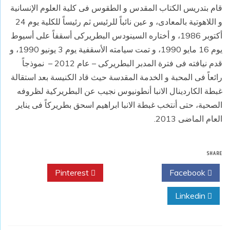
قام بتدريس الكتاب المقدس و الطقوس فى كلية العلوم الإنسانية
و اللاهوتية بالمعادى، و عين نائباً للرئيس ثم رئيساً للكلية يوم 24
أكتوبر 1986، و أختاره السينودس البطريركى أسقفاً على أسيوط
يوم 16 مايو 1990، و تمت سيامته الأسقفية يوم 3 يونيو 1990، و
قدم نيافته فى فترة المدبر البطريركى – عام 2012 – نموذجاً
رائعاً فى المحبة و الخدمة المقدسة حيث قاد الكنيسة بعد استقالة
غبطة الكاردينال الانبا أنطونيوس نجيب عن البطريركية لظروفه
الصحية، حتى أنتخب غبطة الانبا ابراهيم اسحق بطريركاً فى يناير
العام الماضى 2013.
SHARE
Pinterest
Twitter
Facebook
Linkedin