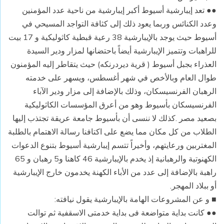
●● تعد إيبارشية أسيوط أكبر إيبارشية من ناحية عدد المؤمنين
وعدد الكنائس وربما يعود ذلك إلى كثافة التواجد المسيحي في
أسيوط حيث يوجد بالإيبارشية 38 رعية قبطية كاثوليكية و 17 بيت
للراهبات وتتميز الإيبارشية أيضاً باحتضانها لمزار ودير السيدة
العذراء بجبل أسيوط ( قرية ديردرنكه) حيث يتقاطر إليه المؤمنون
طوال العام وبالأخص في شهر أغسطس، ويسهر على خدمته
الرهبان الفرنسيسكان، وذلك بالإضافة إلى مزار ودير الآباء
الفرنسيسكان بأسيوط وهو من أعرق المؤسسات الكاثوليكية
بصعيد مصر .كذلك لا ننسى أن بأسيوط جامعة عريقة تجتذب إليها
الطلاب من كل مكان مما يضع على اكتافنا رسالة الاهتمام بالطلبة
المغتربين ورعايتهم، وأخيراً تتسم إيبارشية أسيوط بتنوع الدعوات
الكهنوتية والرهبانية إذ يخدم بالإيبارشية 46 كاهنا و5 رهبان و 65
راهبة بالإضافة إلى عدد من الأباء الكهنة يخدمون خارج الإيبارشية
أو ببلاد المهجر.
■ و عن المشروعات الهامة بالإيبارشية يقول نيافته:
●● كانت بداية متواضعة فى بداية خدمتى الاسقفية ثم توالت