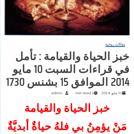
مقالات روحية
خبز الحياة والقيامة : تأمل
في قراءات السبت 10 مايو
2014 الموافق 15 بشنس 1730
10 مايو, 2014
1 min read
admin
خبز الحياة والقيامة
مَنْ يؤمِنُ بي فلهُ حياةٌ أبديَّةٌ