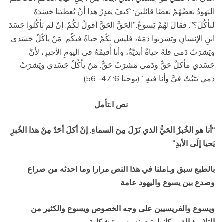
اليَهودُ بَعضُهُمْ بَعضًا قائلينَ:”كيفَ يَقدِرُ هذا أنْ يُعطيَنا جَسَدَهُ
لنأكُلَ؟”. فقالَ لهُمْ يَسوعُ:”الحَقَّ الحَقَّ أقولُ لكُمْ: إنْ لم تأكُلوا جَسَدَ
ابنِ الإنسانِ وتشرَبوا دَمَهُ، فليس لكُمْ حياةٌ فيكُم. مَنْ يأكُلُ جَسَدي
ويَشرَبُ دَمي فلهُ حياةٌ أبديَّةٌ، وأنا أُقيمُهُ في اليومِ الأخيرِ، لأنَّ
جَسَدي مأكلٌ حَقٌّ ودَمي مَشرَبٌ حَقٌّ. مَنْ يأكُلْ جَسَدي ويَشرَبْ
دَمي يَثبُتْ فيَّ وأنا فيهِ.” (يوحنا 6: 47- 56).
نص التأمل
“أنا هو الخُبزُ الحَيُّ الذي نَزَلَ مِنَ السماءِ. إنْ أكلَ أحَدٌ مِنْ هذا الخُبزِ
يَحيا إلَى الأبدِ”
بالطبع سبق وـاملنا في هذا النص مرارا وما احدثه من صراع
وصدع بين يسوع واليهود عامة
ويسوع والفريسيين على وجه الخصوص ويسوع والكثير من
التلاميذ الذين كانوا يتبعونه بصورة شكلية