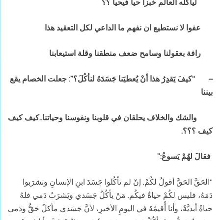
ليأكله العالم خبزا حياً فيحيا ؟؟
عفوا لا نستطيع ان نفهم ما الداعي لكل التعقيد هذا
رافة بعقولنا وسامح ضعف منطقنا وقلة استيعابنا
– “كيفَ يَقدِرُ هذا أنْ يُعطيَنا جَسَدَهُ لنأكُلَ؟”: جعلت الخصام يقع
بيننا
والشك والخلاف يحلقان في قلوبنا ونفوسنا وحياتنا..كيف كيف
كيف ؟؟؟.
فقالَ لهُمْ يَسوعُ:”
“الحَقَّ الحَقَّ أقولُ لكُمْ: إنْ لم تأكُلوا جَسَدَ ابنِ الإنسانِ وتشرَبوا
دَمَهُ، فليس لكُمْ حياةٌ فيكُم. مَنْ يأكُلُ جَسَدي ويَشرَبُ دَمي فلهُ
حياةٌ أبديَّةٌ، وأنا أُقيمُهُ في اليومِ الأخيرِ، لأنَّ جَسَدي مأكلٌ حَقٌّ ودَمي