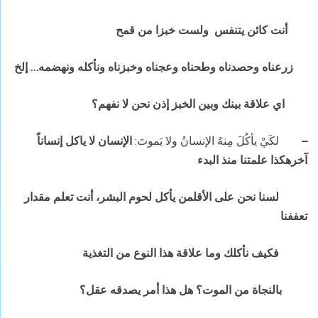
أنت كائن يتنفس ولست خبزا من قمح
زرعناه وحصدناه وطحناه وعجناه وخبزناه ونأكله ونهضمه… إلخ
اي علاقة بينك وبين الخبز إذن نحن لا نفهم؟
–
لكَيْ يأكُلَ مِنهُ الإنسانُ ولا يَموتَ:
الإنسان لا ياكل إنساناً
آخرهكذا علمتنا منذ البدء
لسنا نحن على الأقلمن يأكل لحوم البشر، أنت تعلم مقدار
تعففنا
فكيف نأكلك وما علاقة هذا النوع من التغذية
بالنجاة من الموت؟ هل هذا أمر يصدقه عقل؟