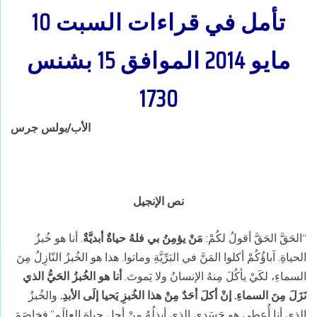
تأمل في قراءات السبت 10
مايو 2014 الموافق 15 بشنس
1730
الأب/
بولس
جرس
نص الإنجيل
“الحَقَّ الحَقَّ أقولُ لكُمْ:
مَنْ يؤمِنُ بي فلهُ حياةٌ أبديَّةٌ
. أنا هو خُبزُ
الحياةِ. آباؤُكُمْ أكلوا المَنَّ في البَرِّيَّةِ وماتوا. هذا هو الخُبزُ النّازِلُ مِنَ
السماءِ، لكَيْ يأكُلَ مِنهُ الإنسانُ ولا يَموتَ.
أنا هو الخُبزُ الحَيُّ الذي
نَزَلَ مِنَ السماءِ. إنْ أكلَ أحَدٌ مِنْ هذا الخُبزِ يَحيا إلَى الأبدِ.
والخُبزُ
الذي أنا أُعطي هو جَسَدي الذي أبذِلُهُ مِنْ أجلِ حياةِ العالَمِ”.فخاصَمَ