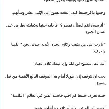
وحينها نذكرجميعا كيف التفت يسوع إلى الإثنى عشر وسألهم:
” أتريدون انتم ايضاأن تمضوا؟” فأجابه حينها وكعادته بطرس على
لسان الجميع :
” يا رب غلى من نذهب وكلام الحياة الأبدية عندك، نحن ” علمنا
ونعرف”
أنك انت المسيح ابن الله وان عندك كلام الحياة…
يجب ان نتوقف إذن طويلا أمام هذا الموقف البالغ الأهمية من قبل
يسوع
حيث نعرف جميعا كم احب خاصته الذين في العالم ” التلاميذ”
احبهم الى المنتهى واسلم ذاته من أجلهم ونحن،