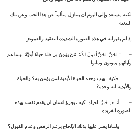
لكنه مستعد وإلى اليوم ان يتنازل متألماً عن هذا الحب وعن تلك
التبعية
إذ لم يقبولنه في هذه الصورة الشديدة التعقيد والغموض:
–
“الحَقَّ الحَقَّ أقولُ لكُمْ:
مَنْ يؤمِنُ بي فلهُ حياةٌ أبديَّةٌ
:
بينما هم
وآبائهم يموتون وماتوا
فكيف يهب وحده الحياة الأبدية لمن يؤمن به؟ والحياة
والأبدية لله وحده؟
–
أنا هو خُبزُ الحياةِ.:
كيف يجرؤ انسان ان يقدم نفسه بهذه
الصورة الفريدة
ولماذا يصر عليها بذلك الإلحاح برغم الرفض وعدم القبول؟