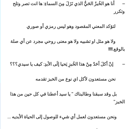
–
أنا هو الخُبزُ الحَيُّ الذي نَزَلَ مِنَ السماءِ: ها انت تصر وتلح
وتكرر
لتؤكد المعني المقصود وهو ليس رمزي أو صوري
ولا هو مثل او تشبيه ولا هو معنى روحي مجرد عن أي صلة
بالوقع.!!!!!
–
إنْ أكلَ أحَدٌ مِنْ هذا الخُبزِ يَحيا إلَى الأبدِ: كيف يا سيدي؟؟؟
نحن مستعدون لأكل اي نوع من الخبز تقدمه
بل وقد سبقنا وطالبناك ” يا سيد أعطنا في كل حين من هذا
الخبز”
ونحن مستعدون لعمل أي شيء للوصول إلى الحياة الأبديه …