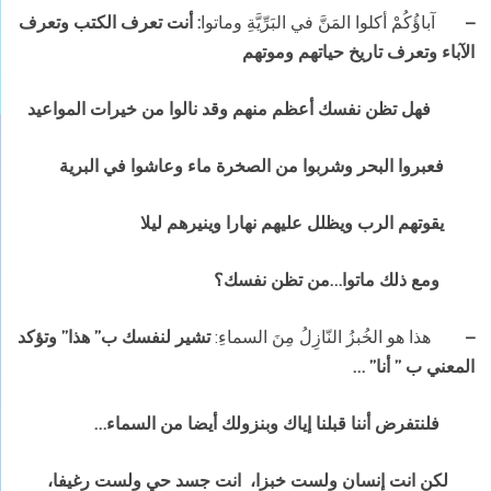
–
آباؤُكُمْ أكلوا المَنَّ في البَرِّيَّةِ وماتوا
: أنت تعرف الكتب وتعرف
الآباء وتعرف تاريخ حياتهم وموتهم
فهل تظن نفسك أعظم منهم وقد نالوا من خيرات المواعيد
فعبروا البحر وشربوا من الصخرة ماء وعاشوا في البرية
يقوتهم الرب ويظلل عليهم نهارا وينيرهم ليلا
ومع ذلك ماتوا…من تظن نفسك؟
–
هذا هو الخُبزُ النّازِلُ مِنَ السماءِ:
تشير لنفسك ب” هذا” وتؤكد
المعني ب ” أنا” …
فلنتفرض أننا قبلنا إياك وبنزولك أيضا من السماء…
لكن انت إنسان ولست خبزا، انت جسد حي ولست رغيفا،