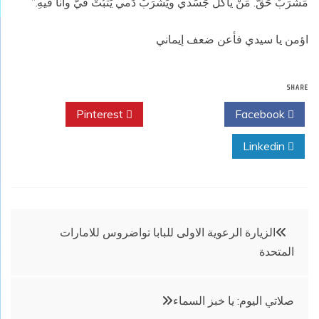
مَشرَبٌ حَقٌّ. مَنْ يأكُلْ جَسَدي ويَشرَبْ دَمي يَثبُتْ فيَّ وأنا فيهِ.”
اؤمن يا سيدي فأعن ضعف إيماني
SHARE
Pinterest
Twitter
Facebook
Linkedin
تصفّح
الزيارة الرعوية الاولى للبابا تواضروس للامارات
المتحدة
المقالات
صلاتي اليوم: يا خبز السماء