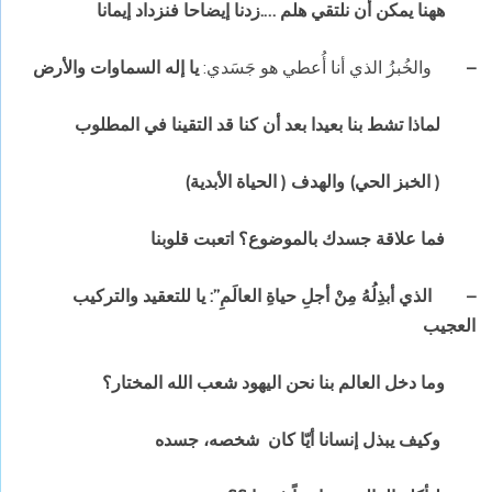
ههنا يمكن أن نلتقي هلم ….زدنا إيضاحا فنزداد إيمانا
–
والخُبزُ الذي أنا أُعطي هو جَسَدي:
يا إله السماوات والأرض
لماذا تشط بنا بعيدا بعد أن كنا قد التقينا في المطلوب
( الخبز الحي) والهدف ( الحياة الأبدية)
فما علاقة جسدك بالموضوع؟ اتعبت قلوبنا
–
الذي أبذِلُهُ مِنْ أجلِ حياةِ العالَمِ”: يا للتعقيد والتركيب
العجيب
وما دخل العالم بنا نحن اليهود شعب الله المختار؟
وكيف يبذل إنسانا أيّا كان شخصه، جسده