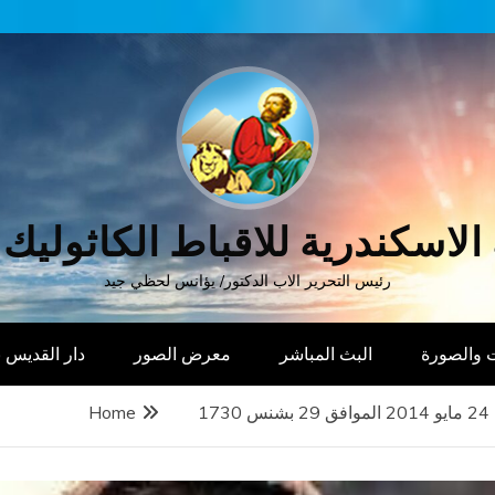
الاسكندرية للاقباط الكاثوليك
رئيس التحرير الاب الدكتور/ يؤانس لحظي جيد
 والصورة
البث المباشر
معرض الصور
دار القديس
Home