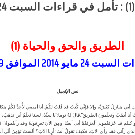
الطريق والحق والحياة (1)
201 الموافق 29 بشنس 1730
نص الإنجيل
ِ أبي مَنازِلُ كثيرَةٌ، وإلا فإنِّي كُنتُ قد قُلتُ لكُمْ. أنا أمضي لأُعِدَّ لكُمْ مَكا
ثُ أنا أذهَبُ وتعلَمونَ الطريقَ”.قالَ لهُ توما:”يا سيِّدُ، لسنا نَعلَمُ أين تذهَبُ،
نتُم قد عَرَفتُموني لَعَرَفتُمْ أبي أيضًا. ومِنَ الآنَ تعرِفونَهُ وقد رأيتُموهُ”. قالَ
سُ! الذي رَآني فقد رأَى الآبَ، فكيفَ تقولُ أنتَ: أرِنا الآبَ؟ ألستَ تؤمِنُ أنِّي أن