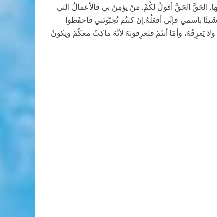
. الحَقَّ الحَقَّ أقولُ لكُمْ: مَنْ يؤمِنُ بي فالأعمالُ التي
 شَيئًا باسمي فإنِّي أفعَلُهُ.إنْ كنتُم تُحِبّونَني فاحفَظوا
ولا يَعرِفُهُ، وأمّا أنتُمْ فتعرِفونَهُ لأنَّهُ ماكِثٌ معكُمْ ويكونُ