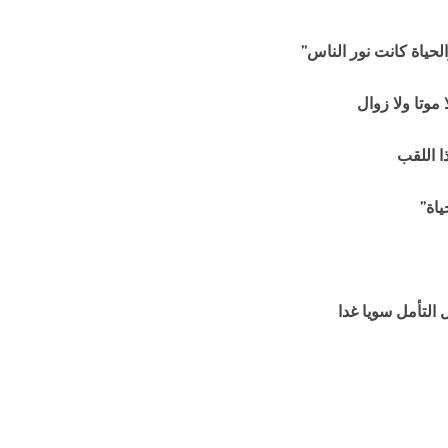
ياة كانت نور الناس”
وتا ولا زوال
 اللقب
اة”
لتأمل سويا غدا