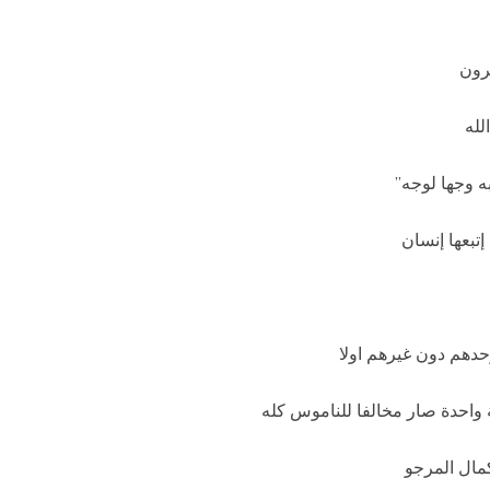
رون
لله
ه وجها لوجه”
تبعها إنسان
حدهم دون غيرهم اولا
 واحدة صار مخالفا للناموس كله
كمال المرجو