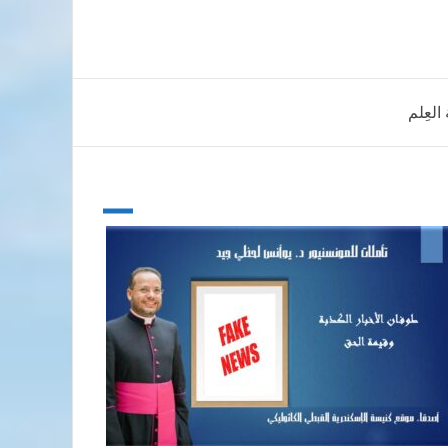
لعِلم