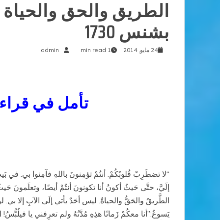
بشنس 1730
24 مايو, 2014
1 min read
admin
تأمل في قراءات السبت 24 مايو 4
“لا تضطَرِبْ قُلوبُكُمْ. أنتُمْ تؤمِنونَ باللهِ فآمِنوا بي. في بَيت
إلَيَّ، حتَّى حَيثُ أكونُ أنا تكونونَ أنتُمْ أيضًا، وتعلَمونَ حَي
الطَّريقُ والحَقُّ والحياةُ. ليس أحَدٌ يأتي إلَى الآبِ إلا بي. لو ك
يَسوعُ:”أنا معكُمْ زَمانًا هذِهِ مُدَّتُهُ ولم تعرِفني يا فيلُبُّ