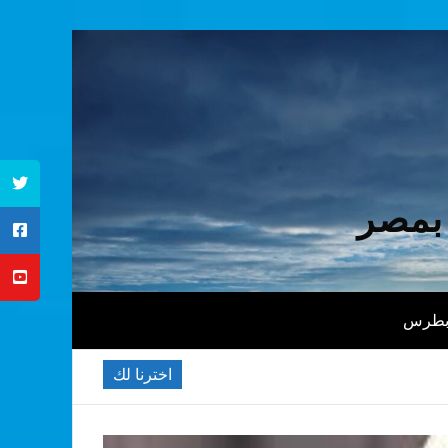
 بمصر
 بطرس
اخترنا لك