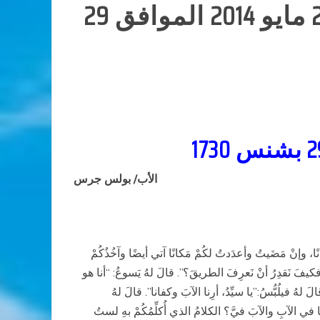
الطريق والحق والحياة (1) : تأمل في قراءات السبت 24 مايو 2014 الموافق 29
الأب/ بولس جرس
نًا، وإنْ مَضَيتُ وأعدَدتُ لكُمْ مَكانًا آتي أيضًا وآخُذُكُمْ
 فكيفَ نَقدِرُ أنْ نَعرِفَ الطريقَ؟”. قالَ لهُ يَسوعُ: “أنا هو
 لهُ فيلُبُّسُ:”يا سيِّدُ، أرِنا الآبَ وكفانا”. قالَ لهُ
ا في الآبِ والآبَ فيَّ؟ الكلامُ الذي أُكلِّمُكُمْ بهِ لستُ