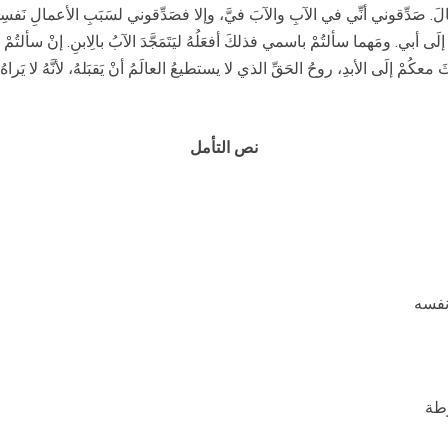
الَ. صَدِّقوني أنِّي في الآبِ والآبَ فيَّ، وإلا فصَدِّقوني لسَبَبِ الأعمالِ نَفسِها
 إلَى أبي. ومَهما سألتُمْ باسمي فذلكَ أفعَلُهُ ليَتَمَجَّدَ الآبُ بالِابنِ. إنْ سألتُمْ
معكُمْ إلَى الأبدِ، روحُ الحَقِّ الذي لا يستطيعُ العالَمُ أنْ يَقبَلهُ، لأنَّهُ لا يَراهُ 
نص التأمل
نفسه
رطة