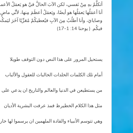
أتكلَّمُ بهِ مِنْ نَفسي، لكن الآبَ الحالَّ فيَّ هو يَعمَلُ الأعم
أنا أعمَلُها يَعمَلُها هو أيضًا، ويَعمَلُ أعظَمَ مِنها، لأنِّي ماضٍ
وصايايَ، وأنا أطلُبُ مِنَ الآبِ فيُعطيكُمْ مُعَزِّيًا آخَرَ ليَمكُثَ 
فيكُم. ( يوحنا 14: 1-17)
يستحيل المرور على هذا النص دون التوقف طويلا
أمام تلك الكلمات الخلدات الخالباث للعقول والألباب
من يستطيعن في الدنيا والعالم والتاريخ ان يدعي على 
مثل هذا الكلام الخطيرظ فمذ عرفت البشرية الأديان
وهي تتوسم الأنبياء والقادة الملهمين ان يرسموا لها خا