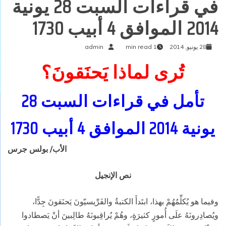
في قراءات السبت 28 يونية
2014 الموافق 4 أبيب 1730
28 يونيو, 2014
1 min read
admin
تُرى لماذا يَحنَقونَ؟
تأمل في قراءات السبت 28
يونية 2014 الموافق 4 أبيب 1730
الأب/ بولس جرس
نص الإنجيل
وفيما هو يُكلِّمُهُمْ بهذا، ابتَدأَ الكتبةُ والفَرِّيسيّونَ يَحنَقونَ جِدًّا،
ويُصادِرونَهُ علَى أُمورٍ كثيرَةٍ، وهُمْ يُراقِبونَهُ طالِبينَ أنْ يَصطادوا