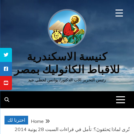
Ski
t
conten
كنيسة الاسكندرية
للاقباط الكاثوليك بمصر
رئيس التحرير الاب الدكتور/ يؤانس لحظي جيد
اخترنا لك
Home
تُرى لماذا يَحنَقونَ؟: تأمل في قراءات السبت 28 يونية 2014