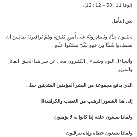
(لوقا 11 : 53 – 12 : 12).
نص التأمل
يَحنَقونَ جِدًّا، ويُصادِرونَهُ علَى أُمورٍ كثيرَةٍ، وهُمْ يُراقِبونَهُ طالِبينَ أنْ
يَصطادوا شَيئًا مِنْ فمِهِ لكَيْ يَشتَكوا علَيهِ….
وأتساءل اليوم ويتساءل الكثيرون معي عن سر هذا الحنق القاتل
والمرير
الذي يدفع مجموعة من البشر المؤمنين المتدينين جدا…
إلى هذا الشعور الرهيب من الغضب والكراهية!!!
و
لماذا يسعون خلفه إذا كانوا به لا يؤمنون
ولماذا يتتبعون خطاه وإياه يترقبون