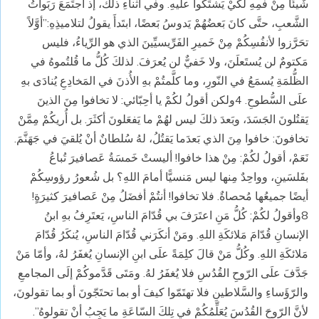
شَيئًا مِنْ فمِهِ لكَيْ يَشتَكوا علَيهِ. وفي أثناءِ ذلكَ، إذ اجتَمَعَ رَبَواتُ
الشَّعبِ، حتَّى كانَ بَعضُهُمْ يَدوسُ بَعضًا، ابتَدأَ يقولُ لتلاميذِهِ:”أوَّلاً
تحَرَّزوا لأنفُسِكُمْ مِنْ خَميرِ الفَرِّيسيِّينَ الذي هو الرِّياءُ، فليس
مَكتومٌ لن يُستَعلَنَ، ولا خَفيٌّ لن يُعرَفَ. لذلكَ كُلُّ ما قُلتُموهُ في
الظُّلمَةِ يُسمَعُ في النّورِ، وما كلَّمتُمْ بهِ الأُذنَ في المَخادِعِ يُنادَى بهِ
علَى السُّطوحِ. 4ولكن أقولُ لكُمْ يا أحِبّائي: لا تخافوا مِنَ الذينَ
يَقتُلونَ الجَسَدَ، وبَعدَ ذلكَ ليس لهُمْ ما يَفعَلونَ أكثَرَ. بل أُريكُمْ مِمَّنْ
تخافونَ: خافوا مِنَ الذي بَعدَما يَقتُلُ، لهُ سُلطانٌ أنْ يُلقيَ في جَهَنَّمَ.
نَعَمْ، أقولُ لكُمْ: مِنْ هذا خافوا! أليستْ خَمسَةُ عَصافيرَ تُباعُ
بفَلسَينِ، وواحِدٌ مِنها ليس مَنسيًّا أمامَ اللهِ؟ بل شُعورُ رؤوسِكُمْ
أيضًا جميعُها مُحصاةٌ. فلا تخافوا! أنتُمْ أفضَلُ مِنْ عَصافيرَ كثيرَةٍ!
8وأقولُ لكُمْ: كُلُّ مَنِ اعتَرَفَ بي قُدّامَ الناسِ، يَعتَرِفُ بهِ ابنُ
الإنسانِ قُدّامَ مَلائكَةِ اللهِ. ومَنْ أنكَرَني قُدّامَ الناسِ، يُنكَرُ قُدّامَ
مَلائكَةِ اللهِ. وكُلُّ مَنْ قالَ كلِمَةً علَى ابنِ الإنسانِ يُغفَرُ لهُ، وأمّا مَنْ
جَدَّفَ علَى الرّوحِ القُدُسِ فلا يُغفَرُ لهُ. ومَتَى قَدَّموكُمْ إلَى المجامعِ
والرّؤَساءِ والسَّلاطينِ فلا تهتَمّوا كيفَ أو بما تحتَجّونَ أو بما تقولونَ،
لأنَّ الرّوحَ القُدُسَ يُعَلِّمُكُمْ في تِلكَ السّاعَةِ ما يَجِبُ أنْ تقولوهُ”.