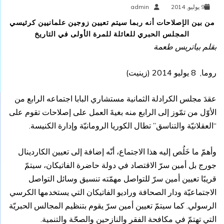
9 يوليو, 2014
admin
من بين الإصلاحات أنه ربما سيتم تعيين زوجين علمانيين كرئيسي
المجلس الحبري للعائلة للمرة الأولى في التاريخ
بقلم بياتريس طعمة
روما, 8 يوليو 2014 (
زينيت
)
عقدَ مجلس الكرادلة الثمانية مستشاري البابا اجتماعه الرابع من
الأوّل من تمّوز إلى الرابع منه بغيةَ العمل على إصلاحات تقوم على
“العقلانيّة والتناسق” تطال الكوريا الرومانيّة وإدارة الكنيسة.
وأهمّ ما خَلُص إليه هذا الاجتماع، أنّه إضافة إلى تعيين الكاردينال
جورج بل أمين سرّ الاقتصاد في دولة حاضرة الفاتيكان، سيتمّ
قريبًا تعيين أمين سرّ للتواصل مهمّته تنسيق وسائل التواصل
الاجتماعيّة ودار الصحافة وراديو الفاتيكان التي يستخدمها الكرسي
الرسولي. كما سيتمّ تعيين أمين سرّ يقوم بتنظيم المجالس الحبريّة
التي تهتمّ في مكافحة الفقر والنازحين والصحّة والتنمية.