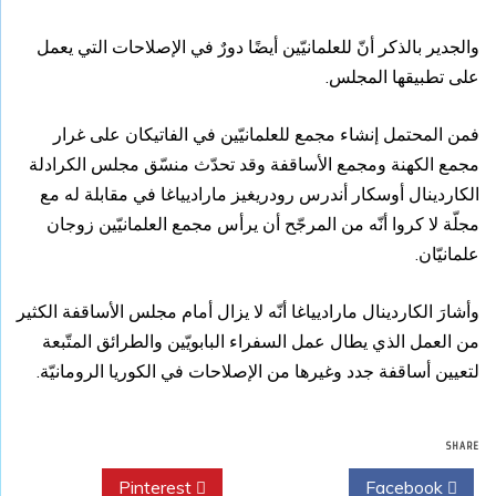
والجدير بالذكر أنّ للعلمانيّين أيضًا دورٌ في الإصلاحات التي يعمل
على تطبيقها المجلس.
فمن المحتمل إنشاء مجمع للعلمانيّين في الفاتيكان على غرار
مجمع الكهنة ومجمع الأساقفة وقد تحدّث منسّق مجلس الكرادلة
الكاردينال أوسكار أندرس رودريغيز ماراديياغا في مقابلة له مع
مجلّة لا كروا أنّه من المرجّح أن يرأس مجمع العلمانيّين زوجان
علمانيّان.
وأشارَ الكاردينال ماراديياغا أنّه لا يزال أمام مجلس الأساقفة الكثير
من العمل الذي يطال عمل السفراء البابويّين والطرائق المتّبعة
لتعيين أساقفة جدد وغيرها من الإصلاحات في الكوريا الرومانيّة.
SHARE
Pinterest
Twitter
Facebook