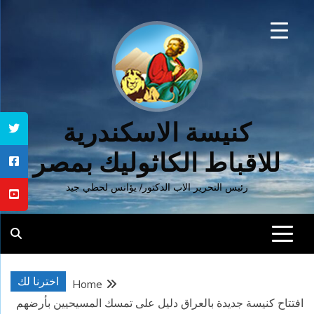
Ski
t
conten
كنيسة الاسكندرية
للاقباط الكاثوليك بمصر
رئيس التحرير الاب الدكتور/ يؤانس لحظي جيد
اخترنا لك
Home
افتتاح كنيسة جديدة بالعراق دليل على تمسك المسيحيين بأرضهم