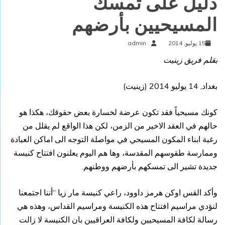
دليل على تمسك
المسيحيين بأرضهم
15 يوليو, 2014
admin
بقلم فريق زينيت
بغداد, 14 يوليو 2014 (
زينيت
)
كونك مسيحياً فقد تكون عرضة لخسارة بعض حقوقك، هكذا هو
حالهم في العقد الاخير من الزمن، لكن هذا الواقع لم يقلل من
رغبة ابناء المكون المسيحي في مواصلة التوجه الى اماكن العبادة
وممارسة طقوسهم المقدسة، وها هم اليوم يعلنون افتتاح كنيسة
جديدة تشير الى تمسكهم بأرضهم ووطنهم.
وأكد القس اوكن هرمز داوود، راعي كنيسة مار زيا “أننا اجتمعنا
لنؤدي مراسيم افتتاح هذه الكنيسة ومراسيم القداس، وهذه هي
رسالة لكافة المسيحيين ولكافة العراقيين بان الكنيسة لا زالت